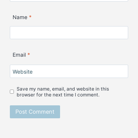
Name
*
Email
*
Website
Save my name, email, and website in this
browser for the next time I comment.