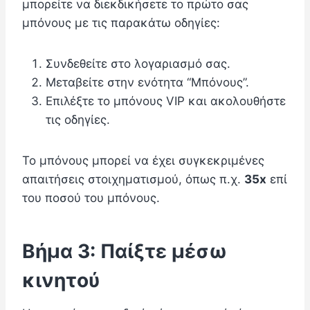
μπορείτε να διεκδικήσετε το πρώτο σας
μπόνους με τις παρακάτω οδηγίες:
Συνδεθείτε στο λογαριασμό σας.
Μεταβείτε στην ενότητα “Μπόνους”.
Επιλέξτε το μπόνους VIP και ακολουθήστε
τις οδηγίες.
Το μπόνους μπορεί να έχει συγκεκριμένες
απαιτήσεις στοιχηματισμού, όπως π.χ.
35x
επί
του ποσού του μπόνους.
Βήμα 3: Παίξτε μέσω
κινητού