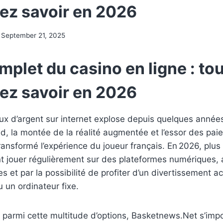
ez savoir en 2026
September 21, 2025
plet du casino en ligne : to
ez savoir en 2026
x d’argent sur internet explose depuis quelques années
d, la montée de la réalité augmentée et l’essor des pa
ransformé l’expérience du joueur français. En 2026, plus 
t jouer régulièrement sur des plateformes numériques, a
es et par la possibilité de profiter d’un divertissement 
 un ordinateur fixe.
r parmi cette multitude d’options, Basketnews.Net s’im