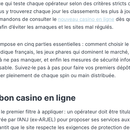
e qui teste chaque opérateur selon des critères stricts d
s y trouverez chaque jour les classements les plus à jour
mandons de consulter le
nouveau casino en ligne
dès q
fin d’éviter les arnaques et les sites mal régulés.
pose en cinq parties essentielles : comment choisir le
uridique français, les jeux phares qui dominent le marché,
 ne pas manquer, et enfin les mesures de sécurité info
sable. Suivez‑le pas à pas pour faire vos premiers dépôts
fiter pleinement de chaque spin ou main distribuée.
 bon casino en ligne
le premier filtre à appliquer : un opérateur doit être titul
vrée par l’ANJ (ex‑ARJEL) pour proposer ses services aux
antit que le site respecte les exigences de protection d