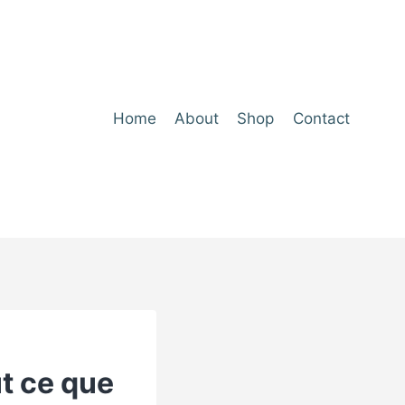
Home
About
Shop
Contact
ut ce que