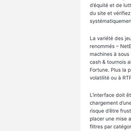
d’équité et de lut
du site et vérifi
systématiquement
La variété des je
renommés – NetEnt
machines à sous v
cash & tournois a
Fortune. Plus la p
volatilité ou à RT
L’interface doit ê
chargement d’une 
risque d’être fru
placer une mise a
filtres par catégo