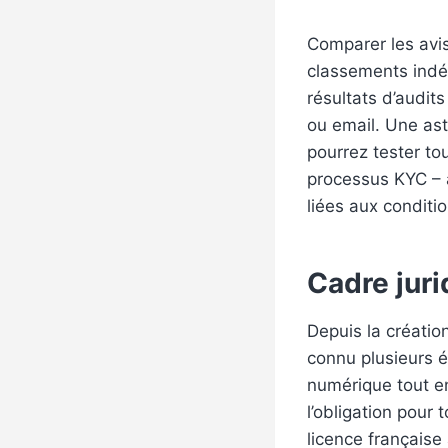
Comparer les avis 
classements indé
résultats d’audit
ou email. Une ast
pourrez tester tou
processus KYC – a
liées aux condit
Cadre juri
Depuis la création
connu plusieurs é
numérique tout e
l’obligation pour
licence française