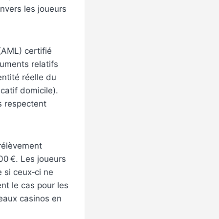
nvers les joueurs
AML) certifié
uments relatifs
entité réelle du
catif domicile).
s respectent
prélèvement
00 €. Les joueurs
 si ceux‑ci ne
nt le cas pour les
veaux casinos en