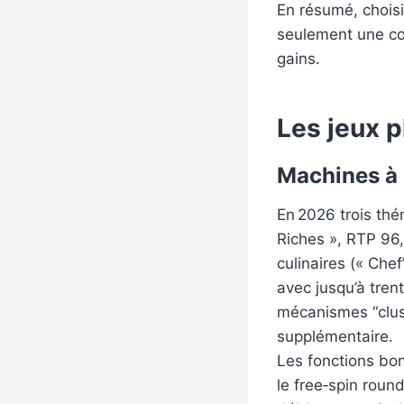
En résumé, chois
seulement une con
gains.
Les jeux p
Machines à 
En 2026 trois thé
Riches », RTP 96,
culinaires (« Chef
avec jusqu’à tren
mécanismes “clus
supplémentaire.
Les fonctions bon
le free‑spin round