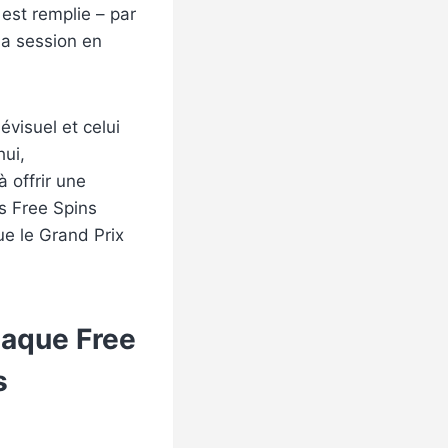
est remplie – par
la session en
évisuel et celui
hui,
 offrir une
s Free Spins
ue le Grand Prix
haque Free
s