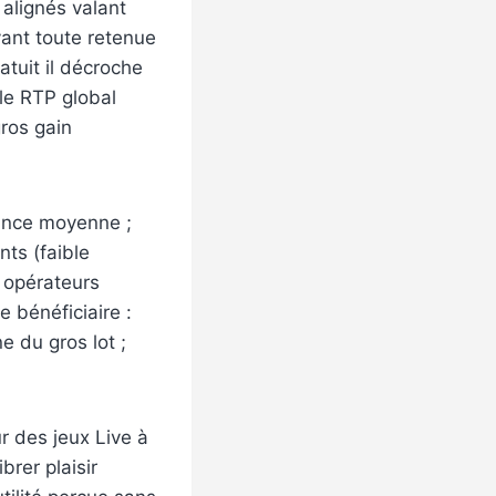
 alignés valant
vant toute retenue
atuit il décroche
 le RTP global
gros gain
érance moyenne ;
nts (faible
s opérateurs
e bénéficiaire :
e du gros lot ;
r des jeux Live à
brer plaisir