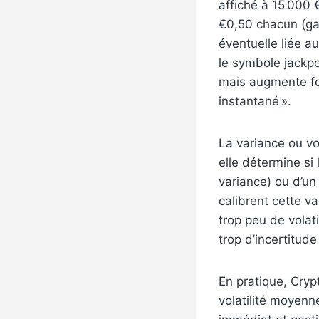
affiché à 15 000 €
€0,50 chacun (gai
éventuelle liée a
le symbole jackpo
mais augmente for
instantané ».
La variance ou vo
elle détermine si 
variance) ou d’un
calibrent cette va
trop peu de volati
trop d’incertitud
En pratique, Cry
volatilité moyenne