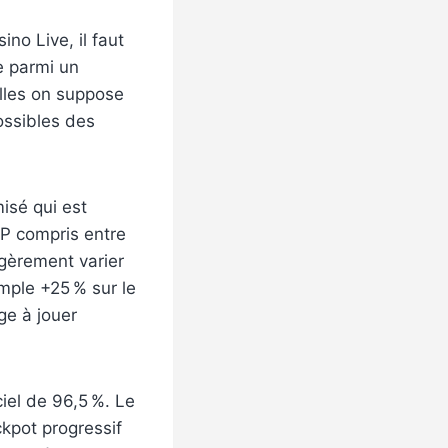
no Live, il faut
e parmi un
elles on suppose
ossibles des
isé qui est
TP compris entre
égèrement varier
mple +25 % sur le
ge à jouer
iel de 96,5 %. Le
ckpot progressif