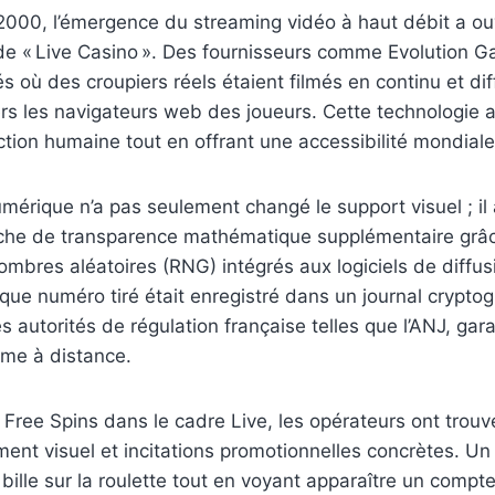
000, l’émergence du streaming vidéo à haut débit a ouv
e « Live Casino ». Des fournisseurs comme Evolution Ga
s où des croupiers réels étaient filmés en continu et di
rs les navigateurs web des joueurs. Cette technologie 
action humaine tout en offrant une accessibilité mondial
érique n’a pas seulement changé le support visuel ; il
uche de transparence mathématique supplémentaire grâ
mbres aléatoires (RNG) intégrés aux logiciels de diffu
que numéro tiré était enregistré dans un journal crypto
s autorités de régulation française telles que l’ANJ, gara
ême à distance.
s Free Spins dans le cadre Live, les opérateurs ont tro
ement visuel et incitations promotionnelles concrètes. Un
 bille sur la roulette tout en voyant apparaître un compte