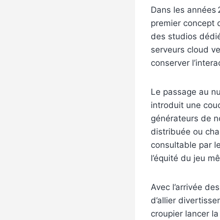
Dans les années 2
premier concept d
des studios dédié
serveurs cloud ve
conserver l’inter
Le passage au num
introduit une co
générateurs de no
distribuée ou cha
consultable par le
l’équité du jeu m
Avec l’arrivée de
d’allier divertiss
croupier lancer la