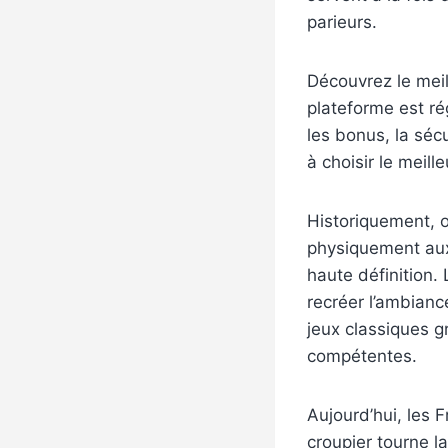
parieurs.
Découvrez le mei
plateforme est ré
les bonus, la séc
à choisir le meil
Historiquement, o
physiquement aux
haute définition.
recréer l’ambianc
jeux classiques g
compétentes.
Aujourd’hui, les 
croupier tourne l