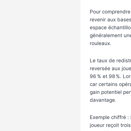
Pour comprendre c
revenir aux bases
espace échantillo
généralement une
rouleaux.
Le taux de redist
reversée aux joue
96 % et 98 %. Lor
car certains opér
gain potentiel pe
davantage.
Exemple chiffré :
joueur reçoit tro