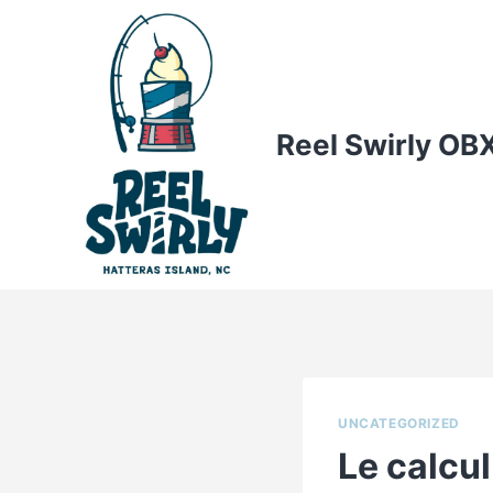
Skip
to
content
Reel Swirly OB
UNCATEGORIZED
Le calcul