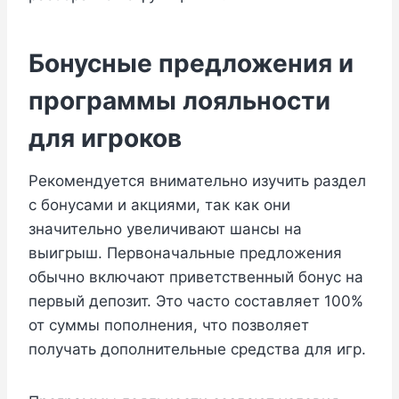
Бонусные предложения и
программы лояльности
для игроков
Рекомендуется внимательно изучить раздел
с бонусами и акциями, так как они
значительно увеличивают шансы на
выигрыш. Первоначальные предложения
обычно включают приветственный бонус на
первый депозит. Это часто составляет 100%
от суммы пополнения, что позволяет
получать дополнительные средства для игр.