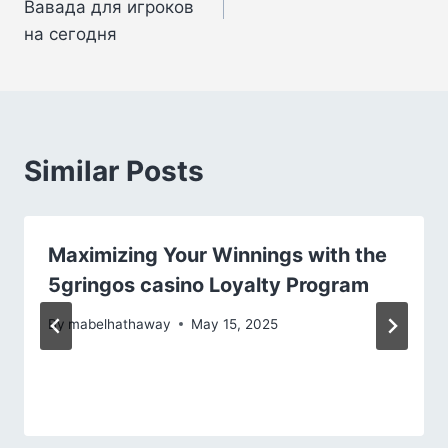
Вавада для игроков
на сегодня
Similar Posts
Maximizing Your Winnings with the
5gringos casino Loyalty Program
By
mabelhathaway
May 15, 2025