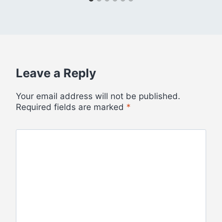
Leave a Reply
Your email address will not be published.
Required fields are marked
*