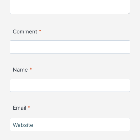
Comment
*
Name
*
Email
*
Website