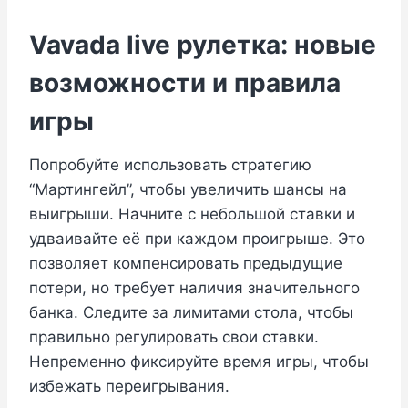
Vavada live рулетка: новые
возможности и правила
игры
Попробуйте использовать стратегию
“Мартингейл”, чтобы увеличить шансы на
выигрыши. Начните с небольшой ставки и
удваивайте её при каждом проигрыше. Это
позволяет компенсировать предыдущие
потери, но требует наличия значительного
банка. Следите за лимитами стола, чтобы
правильно регулировать свои ставки.
Непременно фиксируйте время игры, чтобы
избежать переигрывания.