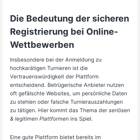
Die Bedeutung der sicheren
Registrierung bei Online-
Wettbewerben
Insbesondere bei der Anmeldung zu
hochkarätigen Turnieren ist die
Vertrauenswürdigkeit der Plattform
entscheidend. Betrügerische Anbieter nutzen
oft gefälschte Websites, um persönliche Daten
zu stehlen oder falsche Turnierauszahlungen
zu tätigen. Hier kommt das Thema der
seriösen
& legitimen Plattformen
ins Spiel.
Eine gute Plattform bietet bereits im