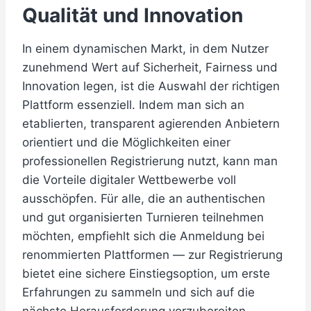
Qualität und Innovation
In einem dynamischen Markt, in dem Nutzer
zunehmend Wert auf Sicherheit, Fairness und
Innovation legen, ist die Auswahl der richtigen
Plattform essenziell. Indem man sich an
etablierten, transparent agierenden Anbietern
orientiert und die Möglichkeiten einer
professionellen Registrierung nutzt, kann man
die Vorteile digitaler Wettbewerbe voll
ausschöpfen. Für alle, die an authentischen
und gut organisierten Turnieren teilnehmen
möchten, empfiehlt sich die Anmeldung bei
renommierten Plattformen — zur Registrierung
bietet eine sichere Einstiegsoption, um erste
Erfahrungen zu sammeln und sich auf die