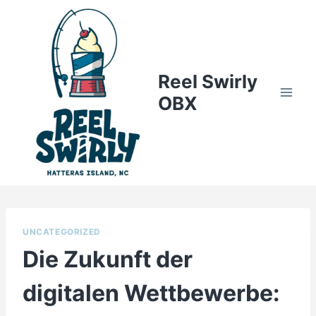
Skip
to
content
Reel Swirly
OBX
UNCATEGORIZED
Die Zukunft der
digitalen Wettbewerbe: