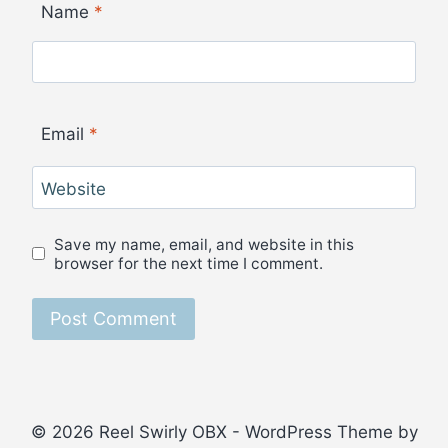
Name
*
Email
*
Website
Save my name, email, and website in this
browser for the next time I comment.
© 2026 Reel Swirly OBX - WordPress Theme by