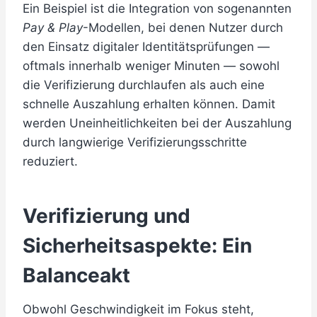
Ein Beispiel ist die Integration von sogenannten
Pay & Play
-Modellen, bei denen Nutzer durch
den Einsatz digitaler Identitätsprüfungen —
oftmals innerhalb weniger Minuten — sowohl
die Verifizierung durchlaufen als auch eine
schnelle Auszahlung erhalten können. Damit
werden Uneinheitlichkeiten bei der Auszahlung
durch langwierige Verifizierungsschritte
reduziert.
Verifizierung und
Sicherheitsaspekte: Ein
Balanceakt
Obwohl Geschwindigkeit im Fokus steht,