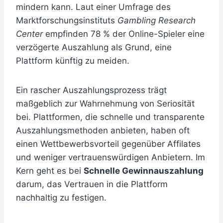
mindern kann. Laut einer Umfrage des
Marktforschungsinstituts
Gambling Research
Center
empfinden 78 % der Online-Spieler eine
verzögerte Auszahlung als Grund, eine
Plattform künftig zu meiden.
Ein rascher Auszahlungsprozess trägt
maßgeblich zur Wahrnehmung von Seriosität
bei. Plattformen, die schnelle und transparente
Auszahlungsmethoden anbieten, haben oft
einen Wettbewerbsvorteil gegenüber Affilates
und weniger vertrauenswürdigen Anbietern. Im
Kern geht es bei
Schnelle Gewinnauszahlung
darum, das Vertrauen in die Plattform
nachhaltig zu festigen.