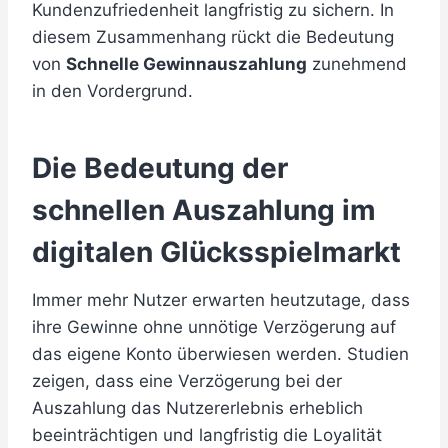
Kundenzufriedenheit langfristig zu sichern. In
diesem Zusammenhang rückt die Bedeutung
von
Schnelle Gewinnauszahlung
zunehmend
in den Vordergrund.
Die Bedeutung der
schnellen Auszahlung im
digitalen Glücksspielmarkt
Immer mehr Nutzer erwarten heutzutage, dass
ihre Gewinne ohne unnötige Verzögerung auf
das eigene Konto überwiesen werden. Studien
zeigen, dass eine Verzögerung bei der
Auszahlung das Nutzererlebnis erheblich
beeinträchtigen und langfristig die Loyalität