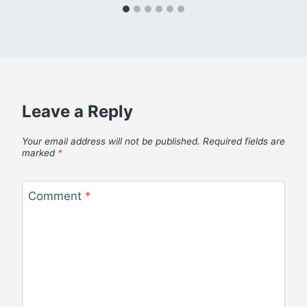
Leave a Reply
Your email address will not be published.
Required fields are
marked
*
Comment
*