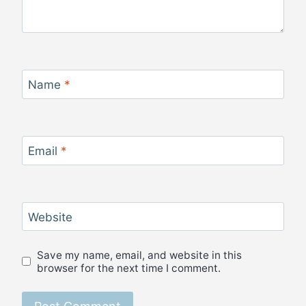
Name
*
Email
*
Website
Save my name, email, and website in this
browser for the next time I comment.