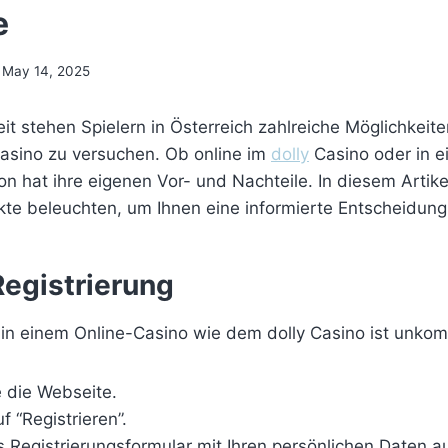
e
May 14, 2025
eit stehen Spielern in Österreich zahlreiche Möglichkeit
Casino zu versuchen. Ob online im
dolly
Casino oder in e
on hat ihre eigenen Vor- und Nachteile. In diesem Artik
kte beleuchten, um Ihnen eine informierte Entscheidung
 Registrierung
 in einem Online-Casino wie dem dolly Casino ist unkomp
 die Webseite.
f “Registrieren”.
s Registrierungsformular mit Ihren persönlichen Daten a