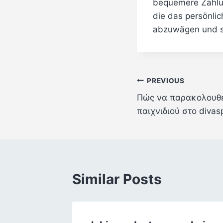
bequemere Zahlun
die das persönlic
abzuwägen und s
Post
PREVIOUS
Πώς να παρακολουθεί
navigation
παιχνιδιού στο divas
Similar Posts