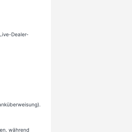
Live-Dealer-
anküberweisung).
gen, während