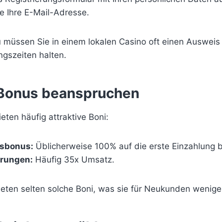
e Ihre E-Mail-Adresse.
u müssen Sie in einem lokalen Casino oft einen Ausweis
ngszeiten halten.
: Bonus beanspruchen
eten häufig attraktive Boni:
sbonus:
Üblicherweise 100% auf die erste Einzahlung 
rungen:
Häufig 35x Umsatz.
eten selten solche Boni, was sie für Neukunden weniger