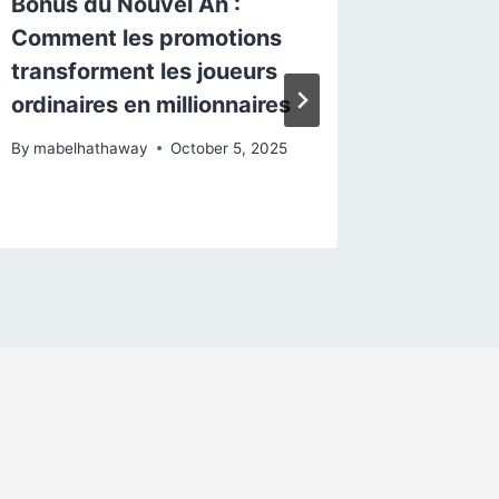
Bonus du Nouvel An :
Capodan
Comment les promotions
vincite
transforment les joueurs
migliori
ordinaires en millionnaires
Analisi
natalizi
By
mabelhathaway
October 5, 2025
By
mabelh