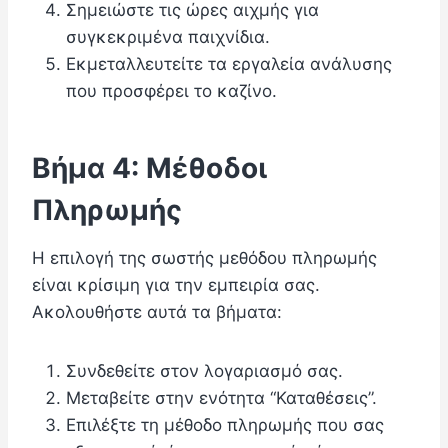
Σημειώστε τις ώρες αιχμής για
συγκεκριμένα παιχνίδια.
Εκμεταλλευτείτε τα εργαλεία ανάλυσης
που προσφέρει το καζίνο.
Βήμα 4: Μέθοδοι
Πληρωμής
Η επιλογή της σωστής μεθόδου πληρωμής
είναι κρίσιμη για την εμπειρία σας.
Ακολουθήστε αυτά τα βήματα:
Συνδεθείτε στον λογαριασμό σας.
Μεταβείτε στην ενότητα “Καταθέσεις”.
Επιλέξτε τη μέθοδο πληρωμής που σας