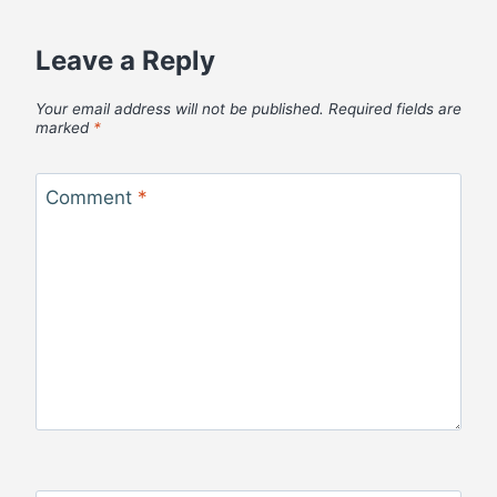
Leave a Reply
Your email address will not be published.
Required fields are
marked
*
Comment
*