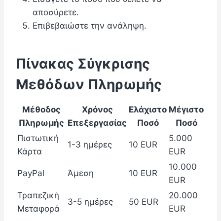
αποσύρετε.
Επιβεβαιώστε την ανάληψη.
Πίνακας Σύγκρισης
Μεθόδων Πληρωμής
Μέθοδος
Χρόνος
Ελάχιστο
Μέγιστο
Πληρωμής
Επεξεργασίας
Ποσό
Ποσό
Πιστωτική
5.000
1-3 ημέρες
10 EUR
Κάρτα
EUR
10.000
PayPal
Άμεση
10 EUR
EUR
Τραπεζική
20.000
3-5 ημέρες
50 EUR
Μεταφορά
EUR