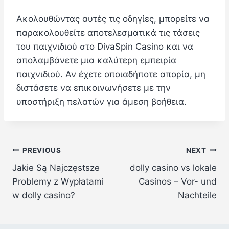
Ακολουθώντας αυτές τις οδηγίες, μπορείτε να
παρακολουθείτε αποτελεσματικά τις τάσεις
του παιχνιδιού στο DivaSpin Casino και να
απολαμβάνετε μια καλύτερη εμπειρία
παιχνιδιού. Αν έχετε οποιαδήποτε απορία, μη
διστάσετε να επικοινωνήσετε με την
υποστήριξη πελατών για άμεση βοήθεια.
Post
PREVIOUS
NEXT
Jakie Są Najczęstsze
dolly casino vs lokale
navigation
Problemy z Wypłatami
Casinos – Vor- und
w dolly casino?
Nachteile