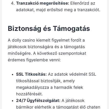
Tranzakció megerősítése:
Ellenőrizd az
adatokat, majd erősítsd meg a tranzakciót.
Biztonság és Támogatás
A dolly casino kiemelt figyelmet fordít a
játékosok biztonságára és a támogatás
minőségére. A következő szempontokat
érdemes figyelembe venni:
SSL Titkosítás:
Az adatok védelmét SSL
titkosítással biztosítják, amely
megakadályozza a harmadik felek
hozzáférését.
24/7 Ügyfélszolgálat:
A játékosok
bármikor elérhetik a támogatást élő chaten