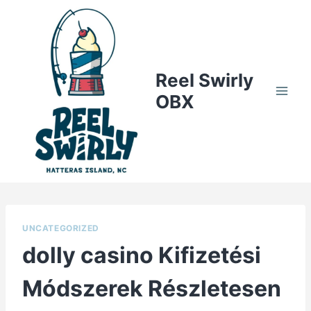
Skip
to
content
Reel Swirly
OBX
UNCATEGORIZED
dolly casino Kifizetési
Módszerek Részletesen