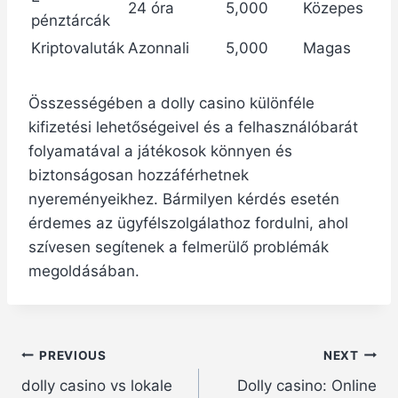
24 óra
5,000
Közepes
pénztárcák
Kriptovaluták
Azonnali
5,000
Magas
Összességében a dolly casino különféle
kifizetési lehetőségeivel és a felhasználóbarát
folyamatával a játékosok könnyen és
biztonságosan hozzáférhetnek
nyereményeikhez. Bármilyen kérdés esetén
érdemes az ügyfélszolgálathoz fordulni, ahol
szívesen segítenek a felmerülő problémák
megoldásában.
Post
PREVIOUS
NEXT
dolly casino vs lokale
Dolly casino: Online
navigation