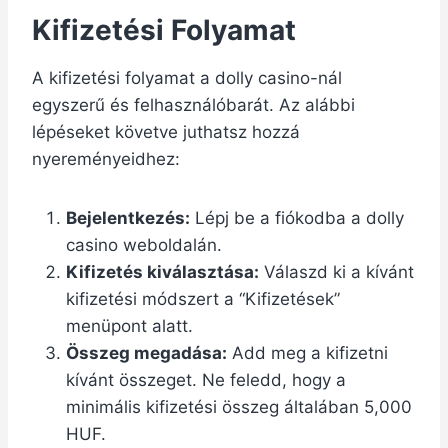
Kifizetési Folyamat
A kifizetési folyamat a dolly casino-nál
egyszerű és felhasználóbarát. Az alábbi
lépéseket követve juthatsz hozzá
nyereményeidhez:
Bejelentkezés:
Lépj be a fiókodba a dolly
casino weboldalán.
Kifizetés kiválasztása:
Válaszd ki a kívánt
kifizetési módszert a “Kifizetések”
menüpont alatt.
Összeg megadása:
Add meg a kifizetni
kívánt összeget. Ne feledd, hogy a
minimális kifizetési összeg általában 5,000
HUF.