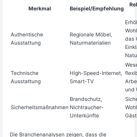
Re
Merkmal
Beispiel/Empfehlung
Erhö
Wohl
Authentische
Regionale Möbel,
das 
Ausstattung
Naturmaterialien
Eink
Natu
Wese
Technische
High-Speed-Internet,
flexi
Ausstattung
Smart-TV
Arbe
und 
Brandschutz,
Sich
Sicherheitsmaßnahmen
Nichtraucher-
Wohl
Unterkünfte
Gäst
Die Branchenanalysen zeigen, dass die