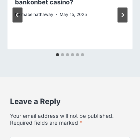
bankonbet casino?
By
mabelhathaway
May 15, 2025
Leave a Reply
Your email address will not be published.
Required fields are marked
*