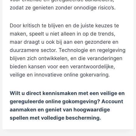
zodat ze genieten zonder onnodige risico’s.
Door kritisch te blijven en de juiste keuzes te
maken, speelt u niet alleen in op de trends,
maar draagt u ook bij aan een gezondere en
duurzamere sector. Technologie en regelgeving
blijven zich ontwikkelen, en die veranderingen
bieden kansen voor een verantwoordelijke,
veilige en innovatieve online gokervaring.
Wilt u direct kennismaken met een veilige en
gereguleerde online gokomgeving? Account
aanmaken en geniet van hoogwaardige
spellen met volledige bescherming.