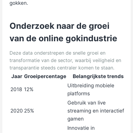
gokken.
Onderzoek naar de groei
van de online gokindustrie
Deze data onderstrepen de snelle groei en
transformatie van de sector, waarbij veiligheid en
transparantie steeds centraler komen te staan.
Jaar
Groeipercentage
Belangrijkste trends
Uitbreiding mobiele
2018
12%
platforms
Gebruik van live
2020
25%
streaming en interactief
gamen
Innovatie in