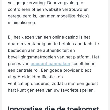
veilige gokervaring. Door zorgvuldig te
controleren of een website vertrouwd en
gereguleerd is, kan men mogelijke risico’s
minimaliseren.
Bij het kiezen van een online casino is het
daarom verstandig om te betalen aandacht te
besteden aan de authenticiteit en
beveiligingsmaatregelen van het platform. Het
proces van
account aanmaken
speelt hierin
een centrale rol. Een goede provider biedt
uitgebreide identificatie- en
verificatieprocedures, zodat u met een gerust
hart kunt genieten van uw favoriete spellen.
Innovaties die de toekomst