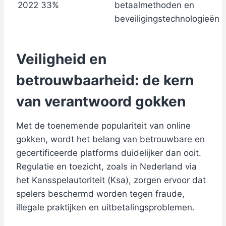
2022
33%
betaalmethoden en
beveiligingstechnologieën
Veiligheid en
betrouwbaarheid: de kern
van verantwoord gokken
Met de toenemende populariteit van online
gokken, wordt het belang van betrouwbare en
gecertificeerde platforms duidelijker dan ooit.
Regulatie en toezicht, zoals in Nederland via
het Kansspelautoriteit (Ksa), zorgen ervoor dat
spelers beschermd worden tegen fraude,
illegale praktijken en uitbetalingsproblemen.