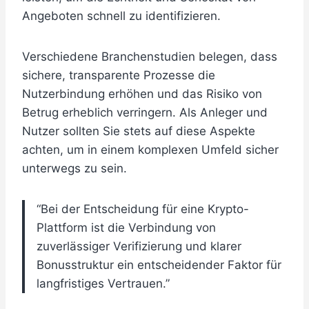
Angeboten schnell zu identifizieren.
Verschiedene Branchenstudien belegen, dass
sichere, transparente Prozesse die
Nutzerbindung erhöhen und das Risiko von
Betrug erheblich verringern. Als Anleger und
Nutzer sollten Sie stets auf diese Aspekte
achten, um in einem komplexen Umfeld sicher
unterwegs zu sein.
“Bei der Entscheidung für eine Krypto-
Plattform ist die Verbindung von
zuverlässiger Verifizierung und klarer
Bonusstruktur ein entscheidender Faktor für
langfristiges Vertrauen.”