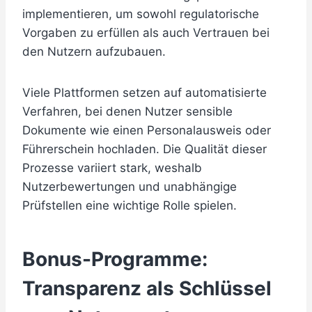
implementieren, um sowohl regulatorische
Vorgaben zu erfüllen als auch Vertrauen bei
den Nutzern aufzubauen.
Viele Plattformen setzen auf automatisierte
Verfahren, bei denen Nutzer sensible
Dokumente wie einen Personalausweis oder
Führerschein hochladen. Die Qualität dieser
Prozesse variiert stark, weshalb
Nutzerbewertungen und unabhängige
Prüfstellen eine wichtige Rolle spielen.
Bonus-Programme:
Transparenz als Schlüssel