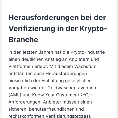
Herausforderungen bei der
Verifizierung in der Krypto-
Branche
In den letzten Jahren hat die Krypto-Industrie
einen deutlichen Anstieg an Anbietern und
Plattformen erlebt. Mit diesem Wachstum
entstanden auch Herausforderungen
hinsichtlich der Einhaltung gesetzlicher
Vorgaben wie der Geldwäscheprävention
(AML) und Know Your Customer (KYC)-
Anforderungen. Anbieter müssen einen
sicheren, benutzerfreundlichen und
rechtskonformen Verifizierungsprozess