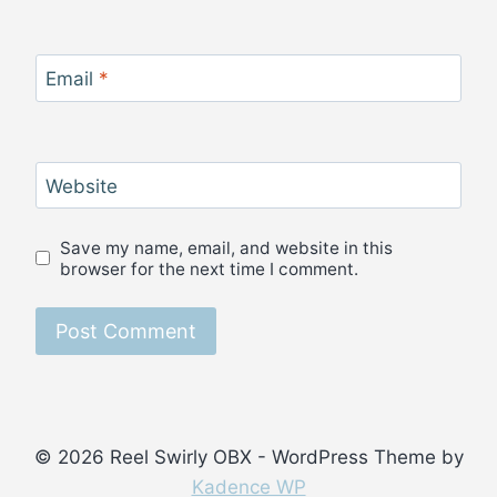
Email
*
Website
Save my name, email, and website in this
browser for the next time I comment.
© 2026 Reel Swirly OBX - WordPress Theme by
Kadence WP