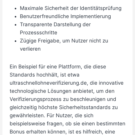
Maximale Sicherheit der Identitätsprüfung
Benutzerfreundliche Implementierung
Transparente Darstellung der
Prozessschritte
Zügige Freigabe, um Nutzer nicht zu
verlieren
Ein Beispiel für eine Plattform, die diese
Standards hochhält, ist etwa
ultraschnellohneverifizierung.de, die innovative
technologische Lösungen anbietet, um den
Verifizierungsprozess zu beschleunigen und
gleichzeitig höchste Sicherheitsstandards zu
gewährleisten. Für Nutzer, die sich
beispielsweise fragen, ob sie einen bestimmten
Bonus erhalten können, ist es hilfreich, eine