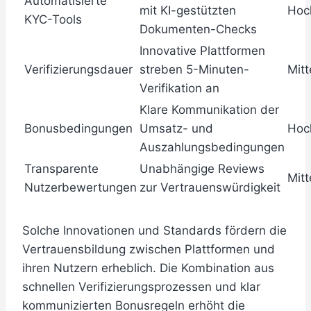
Automatisierte
mit KI-gestützten
Hoc
KYC-Tools
Dokumenten-Checks
Innovative Plattformen
Verifizierungsdauer
streben 5-Minuten-
Mitt
Verifikation an
Klare Kommunikation der
Bonusbedingungen
Umsatz- und
Hoc
Auszahlungsbedingungen
Transparente
Unabhängige Reviews
Mitt
Nutzerbewertungen
zur Vertrauenswürdigkeit
Solche Innovationen und Standards fördern die
Vertrauensbildung zwischen Plattformen und
ihren Nutzern erheblich. Die Kombination aus
schnellen Verifizierungsprozessen und klar
kommunizierten Bonusregeln erhöht die