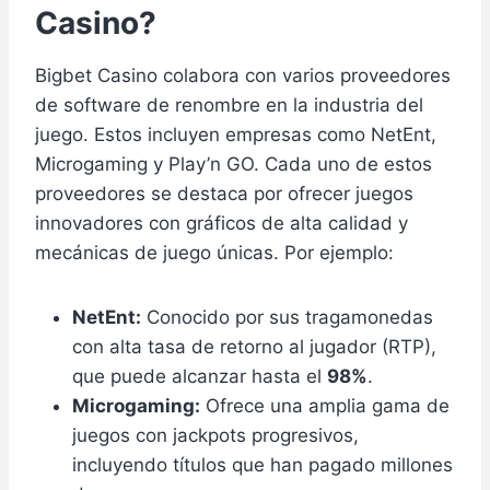
Casino?
Bigbet Casino colabora con varios proveedores
de software de renombre en la industria del
juego. Estos incluyen empresas como NetEnt,
Microgaming y Play’n GO. Cada uno de estos
proveedores se destaca por ofrecer juegos
innovadores con gráficos de alta calidad y
mecánicas de juego únicas. Por ejemplo:
NetEnt:
Conocido por sus tragamonedas
con alta tasa de retorno al jugador (RTP),
que puede alcanzar hasta el
98%
.
Microgaming:
Ofrece una amplia gama de
juegos con jackpots progresivos,
incluyendo títulos que han pagado millones