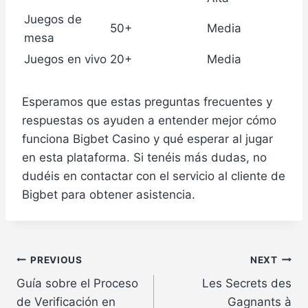
Juegos de
50+
Media
mesa
Juegos en vivo
20+
Media
Esperamos que estas preguntas frecuentes y
respuestas os ayuden a entender mejor cómo
funciona Bigbet Casino y qué esperar al jugar
en esta plataforma. Si tenéis más dudas, no
dudéis en contactar con el servicio al cliente de
Bigbet para obtener asistencia.
Post
PREVIOUS
NEXT
Guía sobre el Proceso
Les Secrets des
navigation
de Verificación en
Gagnants à