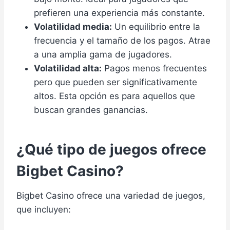
prefieren una experiencia más constante.
Volatilidad media:
Un equilibrio entre la
frecuencia y el tamaño de los pagos. Atrae
a una amplia gama de jugadores.
Volatilidad alta:
Pagos menos frecuentes
pero que pueden ser significativamente
altos. Esta opción es para aquellos que
buscan grandes ganancias.
¿Qué tipo de juegos ofrece
Bigbet Casino?
Bigbet Casino ofrece una variedad de juegos,
que incluyen: