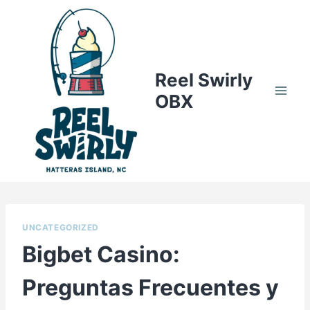
Skip
to
content
Reel Swirly
OBX
UNCATEGORIZED
Bigbet Casino:
Preguntas Frecuentes y