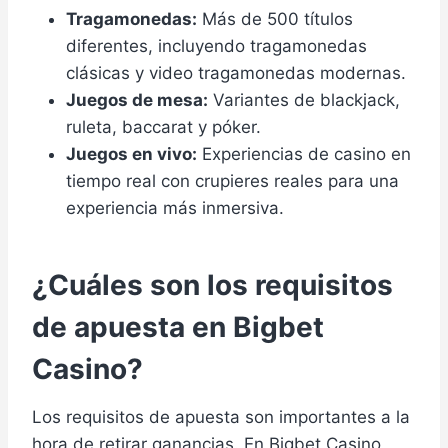
Tragamonedas:
Más de 500 títulos
diferentes, incluyendo tragamonedas
clásicas y video tragamonedas modernas.
Juegos de mesa:
Variantes de blackjack,
ruleta, baccarat y póker.
Juegos en vivo:
Experiencias de casino en
tiempo real con crupieres reales para una
experiencia más inmersiva.
¿Cuáles son los requisitos
de apuesta en Bigbet
Casino?
Los requisitos de apuesta son importantes a la
hora de retirar ganancias. En Bigbet Casino,