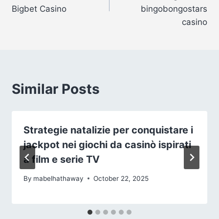
Bigbet Casino
bingobongostars
casino
Similar Posts
Strategie natalizie per conquistare i
jackpot nei giochi da casinò ispirati
a film e serie TV
By
mabelhathaway
October 22, 2025