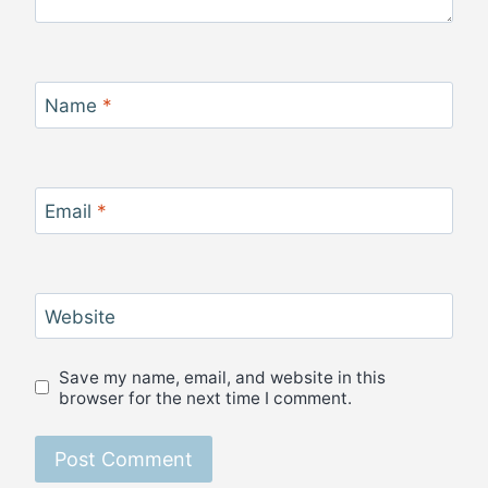
Name
*
Email
*
Website
Save my name, email, and website in this
browser for the next time I comment.