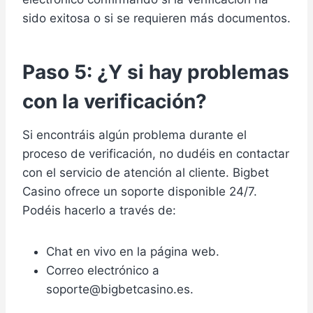
sido exitosa o si se requieren más documentos.
Paso 5: ¿Y si hay problemas
con la verificación?
Si encontráis algún problema durante el
proceso de verificación, no dudéis en contactar
con el servicio de atención al cliente. Bigbet
Casino ofrece un soporte disponible 24/7.
Podéis hacerlo a través de:
Chat en vivo en la página web.
Correo electrónico a
soporte@bigbetcasino.es.