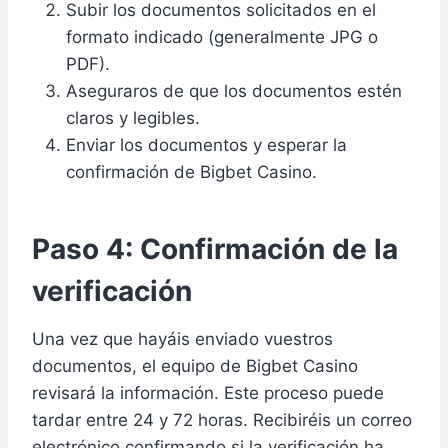
Subir los documentos solicitados en el
formato indicado (generalmente JPG o
PDF).
Aseguraros de que los documentos estén
claros y legibles.
Enviar los documentos y esperar la
confirmación de Bigbet Casino.
Paso 4: Confirmación de la
verificación
Una vez que hayáis enviado vuestros
documentos, el equipo de Bigbet Casino
revisará la información. Este proceso puede
tardar entre 24 y 72 horas. Recibiréis un correo
electrónico confirmando si la verificación ha