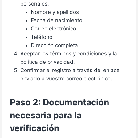
personales:
Nombre y apellidos
Fecha de nacimiento
Correo electrónico
Teléfono
Dirección completa
Aceptar los términos y condiciones y la
política de privacidad.
Confirmar el registro a través del enlace
enviado a vuestro correo electrónico.
Paso 2: Documentación
necesaria para la
verificación