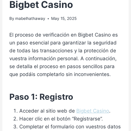
Bigbet Casino
By
mabelhathaway
May 15, 2025
El proceso de verificación en Bigbet Casino es
un paso esencial para garantizar la seguridad
de todas las transacciones y la protección de
vuestra información personal. A continuación,
se detalla el proceso en pasos sencillos para
que podáis completarlo sin inconvenientes.
Paso 1: Registro
Acceder al sitio web de
Bigbet Casino
.
Hacer clic en el botón “Registrarse”.
Completar el formulario con vuestros datos