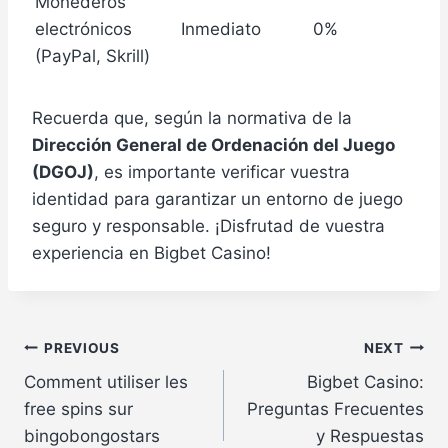
Monederos
electrónicos
Inmediato
0%
(PayPal, Skrill)
Recuerda que, según la normativa de la
Dirección General de Ordenación del Juego
(DGOJ)
, es importante verificar vuestra
identidad para garantizar un entorno de juego
seguro y responsable. ¡Disfrutad de vuestra
experiencia en Bigbet Casino!
Post
PREVIOUS
NEXT
Comment utiliser les
Bigbet Casino:
navigation
free spins sur
Preguntas Frecuentes
bingobongostars
y Respuestas