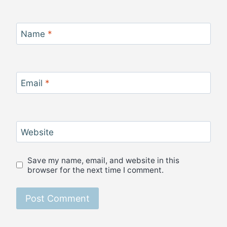
Name
*
Email
*
Website
Save my name, email, and website in this
browser for the next time I comment.