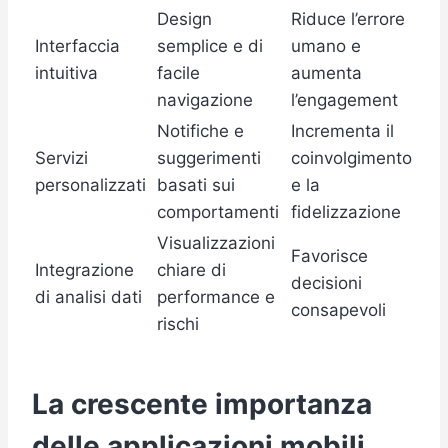
Design
Riduce l’errore
Interfaccia
semplice e di
umano e
intuitiva
facile
aumenta
navigazione
l’engagement
Notifiche e
Incrementa il
Servizi
suggerimenti
coinvolgimento
personalizzati
basati sui
e la
comportamenti
fidelizzazione
Visualizzazioni
Favorisce
Integrazione
chiare di
decisioni
di analisi dati
performance e
consapevoli
rischi
La crescente importanza
delle applicazioni mobili