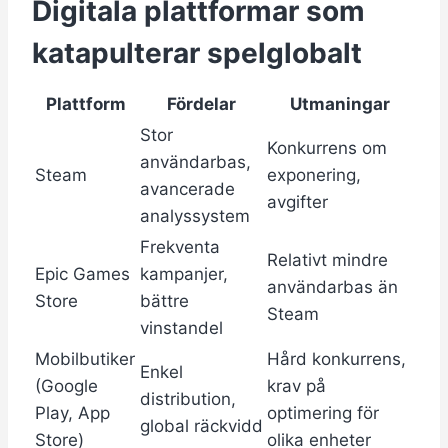
Digitala plattformar som
katapulterar spelglobalt
Plattform
Fördelar
Utmaningar
Stor
Konkurrens om
användarbas,
Steam
exponering,
avancerade
avgifter
analyssystem
Frekventa
Relativt mindre
Epic Games
kampanjer,
användarbas än
Store
bättre
Steam
vinstandel
Mobilbutiker
Hård konkurrens,
Enkel
(Google
krav på
distribution,
Play, App
optimering för
global räckvidd
Store)
olika enheter