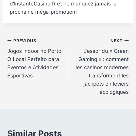
d’InstanteCasino.fr et ne manquez jamais la
prochaine méga‑promotion !
Post
PREVIOUS
NEXT
Jogos Indoor no Porto:
L’essor du « Green
navigation
O Local Perfeito para
Gaming » : comment
Eventos e Atividades
les casinos modernes
Esportivas
transforment les
jackpots en leviers
écologiques
Similar Posts