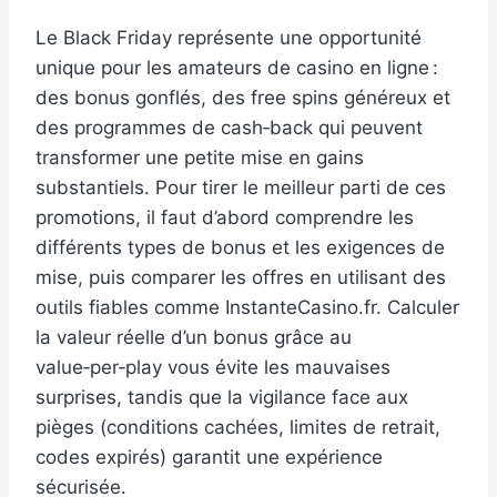
Le Black Friday représente une opportunité
unique pour les amateurs de casino en ligne :
des bonus gonflés, des free spins généreux et
des programmes de cash‑back qui peuvent
transformer une petite mise en gains
substantiels. Pour tirer le meilleur parti de ces
promotions, il faut d’abord comprendre les
différents types de bonus et les exigences de
mise, puis comparer les offres en utilisant des
outils fiables comme InstanteCasino.fr. Calculer
la valeur réelle d’un bonus grâce au
value‑per‑play vous évite les mauvaises
surprises, tandis que la vigilance face aux
pièges (conditions cachées, limites de retrait,
codes expirés) garantit une expérience
sécurisée.