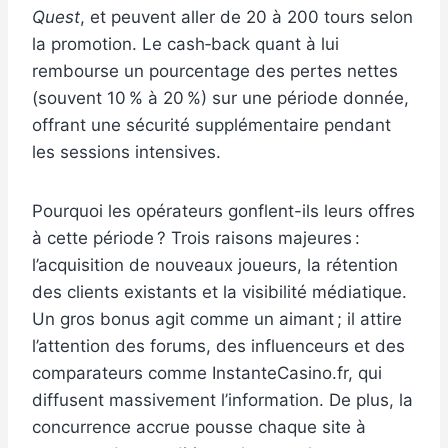
Quest
, et peuvent aller de 20 à 200 tours selon
la promotion. Le cash‑back quant à lui
rembourse un pourcentage des pertes nettes
(souvent 10 % à 20 %) sur une période donnée,
offrant une sécurité supplémentaire pendant
les sessions intensives.
Pourquoi les opérateurs gonflent-ils leurs offres
à cette période ? Trois raisons majeures :
l’acquisition de nouveaux joueurs, la rétention
des clients existants et la visibilité médiatique.
Un gros bonus agit comme un aimant ; il attire
l’attention des forums, des influenceurs et des
comparateurs comme InstanteCasino.fr, qui
diffusent massivement l’information. De plus, la
concurrence accrue pousse chaque site à