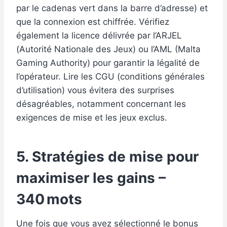
par le cadenas vert dans la barre d’adresse) et
que la connexion est chiffrée. Vérifiez
également la licence délivrée par l’ARJEL
(Autorité Nationale des Jeux) ou l’AML (Malta
Gaming Authority) pour garantir la légalité de
l’opérateur. Lire les CGU (conditions générales
d’utilisation) vous évitera des surprises
désagréables, notamment concernant les
exigences de mise et les jeux exclus.
5. Stratégies de mise pour
maximiser les gains –
340 mots
Une fois que vous avez sélectionné le bonus