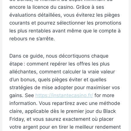
encore la licence du casino. Grâce à ses
évaluations détaillées, vous éviterez les pièges
courants et pourrez sélectionner les promotions
les plus rentables avant même que le compte à
rebours ne s’arrête.
Dans ce guide, nous décortiquons chaque
étape : comment repérer les offres les plus
alléchantes, comment calculer la vraie valeur
d’un bonus, quels pièges éviter et quelles
stratégies de mise adopter pour maximiser vos
gains. See
https://instantecasino.fr/
for more
information. Vous repartirez avec une méthode
claire, applicable dès le premier jour du Black
Friday, et vous saurez exactement où placer
votre argent pour en tirer le meilleur rendement