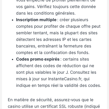
vous empêche de profiter pleinement de
vos gains. Vérifiez toujours cette donnée
dans les conditions générales.
Inscription multiple
: créer plusieurs
comptes pour profiter de chaque offre peut
sembler tentant, mais la plupart des sites
détectent les adresses IP et les cartes
bancaires, entraînant la fermeture des
comptes et la confiscation des fonds.
Codes promo expirés
: certains sites
affichent des codes de réduction qui ne
sont plus valables le jour J. Consultez les
mises à jour sur InstanteCasino.fr, qui
indique en temps réel la validité des codes.
En matière de sécurité, assurez‑vous que le
casino utilise un certificat SSL robuste (indiqué