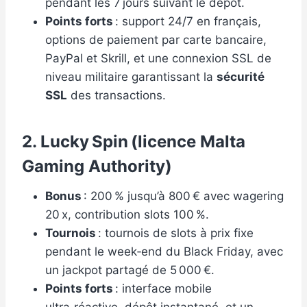
pendant les 7 jours suivant le dépôt.
Points forts
: support 24/7 en français,
options de paiement par carte bancaire,
PayPal et Skrill, et une connexion SSL de
niveau militaire garantissant la
sécurité
SSL
des transactions.
2. Lucky Spin (licence Malta
Gaming Authority)
Bonus
: 200 % jusqu’à 800 € avec wagering
20 x, contribution slots 100 %.
Tournois
: tournois de slots à prix fixe
pendant le week‑end du Black Friday, avec
un jackpot partagé de 5 000 €.
Points forts
: interface mobile