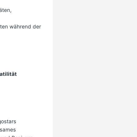
äten,
Daten während der
atilität
gostars
ltsames