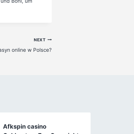
e und Boni, um
NEXT
asyn online w Polsce?
Afkspin casino
Innovaz