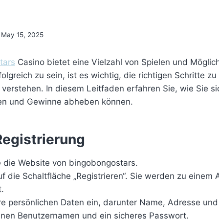
May 15, 2025
tars
Casino bietet eine Vielzahl von Spielen und Möglic
lgreich zu sein, ist es wichtig, die richtigen Schritte z
verstehen. In diesem Leitfaden erfahren Sie, wie Sie sic
en und Gewinne abheben können.
 Registrierung
 die Website von bingobongostars.
uf die Schaltfläche „Registrieren“. Sie werden zu eine
t.
re persönlichen Daten ein, darunter Name, Adresse un
inen Benutzernamen und ein sicheres Passwort.