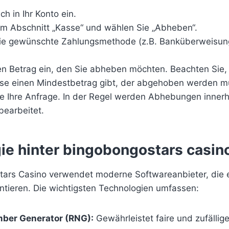
ch in Ihr Konto ein.
m Abschnitt „Kasse“ und wählen Sie „Abheben“.
ie gewünschte Zahlungsmethode (z.B. Banküberweisung,
n Betrag ein, den Sie abheben möchten. Beachten Sie,
se einen Mindestbetrag gibt, der abgehoben werden m
ie Ihre Anfrage. In der Regel werden Abhebungen inner
bearbeitet.
ie hinter bingobongostars casin
ars Casino verwendet moderne Softwareanbieter, die 
antieren. Die wichtigsten Technologien umfassen:
er Generator (RNG):
Gewährleistet faire und zufällig