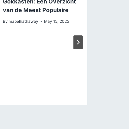
Gokkasten: Een Overzicht
nell’Ice
van de Meest Populaire
Approc
all’Attiv
By
mabelhathaway
May 15, 2025
By
mabelh