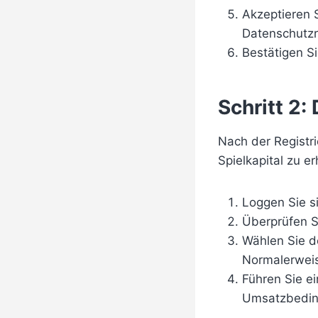
Akzeptieren 
Datenschutzri
Bestätigen Si
Schritt 2
Nach der Registr
Spielkapital zu er
Loggen Sie si
Überprüfen S
Wählen Sie d
Normalerweis
Führen Sie e
Umsatzbedin