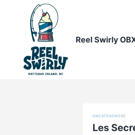
Skip
to
content
Reel Swirly OB
UNCATEGORIZED
Les Secr