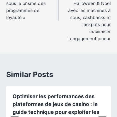
sous le prisme des
Halloween & Noël
programmes de
avec les machines à
loyauté »
sous, cashbacks et
jackpots pour
maximiser
l’engagement joueur
Similar Posts
Optimiser les performances des
plateformes de jeux de casino : le
guide technique pour exploiter les