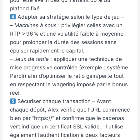
pour être averti dès qu’il atteint 80 % du
plafond fixé.
Adapter sa stratégie selon le type de jeu –
–
Machines à sous
: privilégier celles avec un
RTP > 96 % et une volatilité faible à moyenne
pour prolonger la durée des sessions sans
épuiser rapidement le capital.
–
Jeux de table
: appliquer une technique de
mise progressive contrôlée (exemple : système
Paroli) afin d’optimiser le ratio gain/perte tout
en respectant le wagering imposé par le bonus
réel.
Sécuriser chaque transaction – Avant
chaque dépôt, Alex vérifie que l’URL commence
bien par “https://” et confirme que le cadenas
vert indique un certificat SSL valide ; il utilise
également l’authentification à deux facteurs