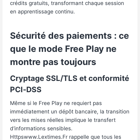
crédits gratuits, transformant chaque session
en apprentissage continu.
Sécurité des paiements : ce
que le mode Free Play ne
montre pas toujours
Cryptage SSL/TLS et conformité
PCI‑DSS
Même si le Free Play ne requiert pas
immédiatement un dépôt bancaire, la transition
vers les mises réelles implique le transfert
d’informations sensibles.
Httpswww.Lextimes.Fr rappelle que tous les