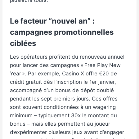
plusieurs tours.
Le facteur “nouvel an” :
campagnes promotionnelles
ciblées
Les opérateurs profitent du renouveau annuel
pour lancer des campagnes « Free Play New
Year ». Par exemple, Casino X offre €20 de
crédit gratuit dès l’inscription le 1er janvier,
accompagné d’un bonus de dépôt doublé
pendant les sept premiers jours. Ces offres
sont souvent conditionnées à un wagering
minimum – typiquement 30x le montant du
bonus – mais elles permettent au joueur
d’expérimenter plusieurs jeux avant d’engager