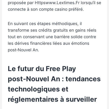
proposée par Httpswww.Lextimes.Fr lorsqu’il se
connecte à son compte casino préféré.
En suivant ces étapes méthodiques, il
transforme ses crédits gratuits en gains réels
tout en conservant une barrière solide contre
les dérives financières liées aux émotions
post‑Nouvel An.
Le futur du Free Play
post‑Nouvel An : tendances
technologiques et
réglementaires à surveiller