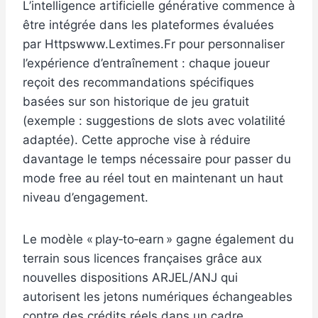
L’intelligence artificielle générative commence à
être intégrée dans les plateformes évaluées
par Httpswww.Lextimes.Fr pour personnaliser
l’expérience d’entraînement : chaque joueur
reçoit des recommandations spécifiques
basées sur son historique de jeu gratuit
(exemple : suggestions de slots avec volatilité
adaptée). Cette approche vise à réduire
davantage le temps nécessaire pour passer du
mode free au réel tout en maintenant un haut
niveau d’engagement.
Le modèle « play‑to‑earn » gagne également du
terrain sous licences françaises grâce aux
nouvelles dispositions ARJEL/ANJ qui
autorisent les jetons numériques échangeables
contre des crédits réels dans un cadre