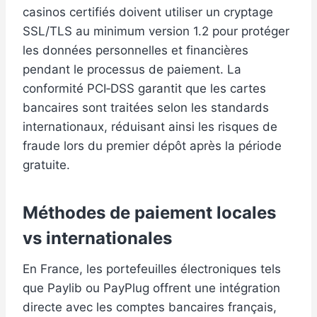
casinos certifiés doivent utiliser un cryptage
SSL/TLS au minimum version 1.2 pour protéger
les données personnelles et financières
pendant le processus de paiement. La
conformité PCI‑DSS garantit que les cartes
bancaires sont traitées selon les standards
internationaux, réduisant ainsi les risques de
fraude lors du premier dépôt après la période
gratuite.
Méthodes de paiement locales
vs internationales
En France, les portefeuilles électroniques tels
que Paylib ou PayPlug offrent une intégration
directe avec les comptes bancaires français,