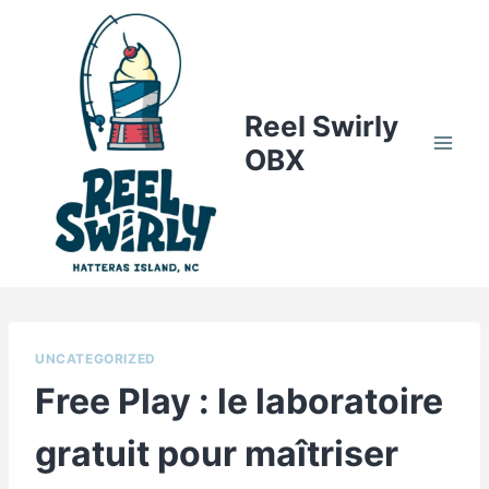
Skip
to
content
Reel Swirly
OBX
UNCATEGORIZED
Free Play : le laboratoire
gratuit pour maîtriser