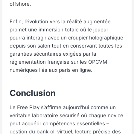
offshore.
Enfin, l’évolution vers la réalité augmentée
promet une immersion totale où le joueur
pourra interagir avec un croupier holographique
depuis son salon tout en conservant toutes les
garanties sécuritaires exigées par la
réglementation française sur les OPCVM
numériques liés aux paris en ligne.
Conclusion
Le Free Play s’affirme aujourd’hui comme un
véritable laboratoire sécurisé où chaque novice
peut acquérir compétences essentielles –
gestion du bankroll virtuel, lecture précise des