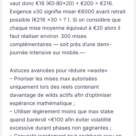
vaut donc €16 (€0·80×20) + €200 = €216.
Exigence x30 signifie miser €6000 avant retrait
possible (€216 ×30 ÷ ? ). Si on considère que
chaque mise moyenne équivaut à €20 alors il
faut réaliser environ 300 mises
complémentaires — soit près d’une demi-
journée intensive sur mobile.—
Astuces avancées pour réduire «waste»
– Prioriser les mises max autorisées
uniquement lors des reels contenant
davantage de wilds actifs afin d’optimiser
espérance mathématique ;
– Utiliser légèrement moins que max stake
quand bankroll <€100 afin éviter volatilité
excessive durant phases non gagnantes ;