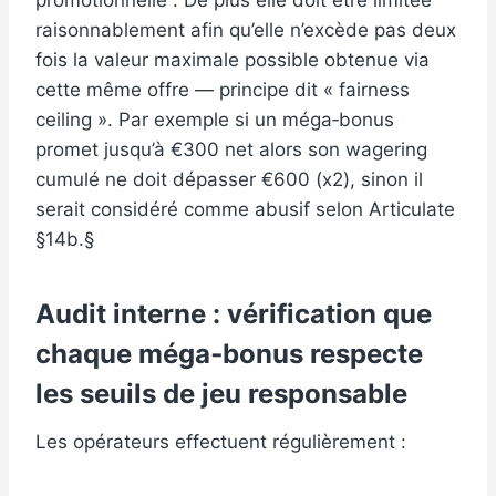
promotionnelle . De plus elle doit être limitée
raisonnablement afin qu’elle n’excède pas deux
fois la valeur maximale possible obtenue via
cette même offre — principe dit « fairness
ceiling ». Par exemple si un méga‐bonus
promet jusqu’à €300 net alors son wagering
cumulé ne doit dépasser €600 (x2), sinon il
serait considéré comme abusif selon Articulate
§14b.§
Audit interne : vérification que
chaque méga‐bonus respecte
les seuils de jeu responsable
Les opérateurs effectuent régulièrement :