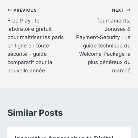
Post
PREVIOUS
NEXT
Free Play : le
Tournaments,
navigation
laboratoire gratuit
Bonuses &
pour maîtriser les paris
Payment‑Security : Le
en ligne en toute
guide technique du
sécurité – guide
Welcome‑Package le
comparatif pour la
plus généreux du
nouvelle année
marché
Similar Posts