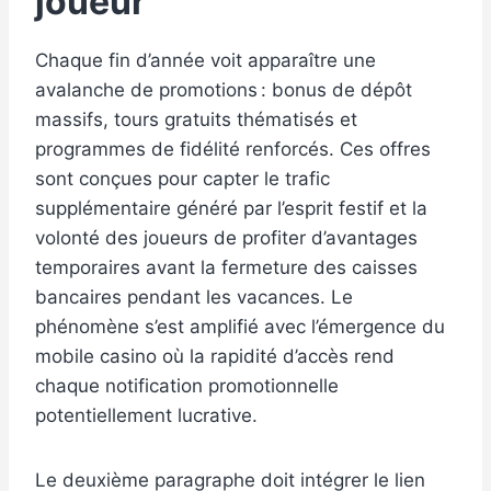
joueur
Chaque fin d’année voit apparaître une
avalanche de promotions : bonus de dépôt
massifs, tours gratuits thématisés et
programmes de fidélité renforcés. Ces offres
sont conçues pour capter le trafic
supplémentaire généré par l’esprit festif et la
volonté des joueurs de profiter d’avantages
temporaires avant la fermeture des caisses
bancaires pendant les vacances. Le
phénomène s’est amplifié avec l’émergence du
mobile casino où la rapidité d’accès rend
chaque notification promotionnelle
potentiellement lucrative.
Le deuxième paragraphe doit intégrer le lien