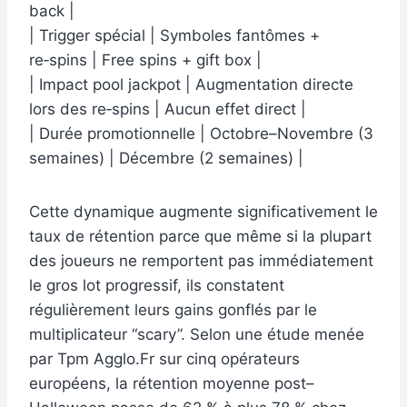
back |
| Trigger spécial | Symboles fantômes +
re‑spins | Free spins + gift box |
| Impact pool jackpot | Augmentation directe
lors des re‑spins | Aucun effet direct |
| Durée promotionnelle | Octobre–Novembre (3
semaines) | Décembre (2 semaines) |
Cette dynamique augmente significativement le
taux de rétention parce que même si la plupart
des joueurs ne remportent pas immédiatement
le gros lot progressif, ils constatent
régulièrement leurs gains gonflés par le
multiplicateur “scary”. Selon une étude menée
par Tpm Agglo.Fr sur cinq opérateurs
européens, la rétention moyenne post–