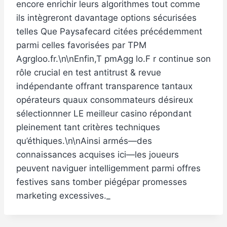
encore enrichir leurs algorithmes tout comme
ils intègreront davantage options sécurisées
telles Que Paysafecard citées précédemment
parmi celles favorisées par TPM
Agrgloo.fr.\n\nEnfin,T pmAgg lo.F r continue son
rôle crucial en test antitrust & revue
indépendante offrant transparence tantaux
opérateurs quaux consommateurs désireux
sélectionnner LE meilleur casino répondant
pleinement tant critères techniques
qu’éthiques.\n\nAinsi armés—des
connaissances acquises ici—les joueurs
peuvent naviguer intelligemment parmi offres
festives sans tomber piégépar promesses
marketing excessives._