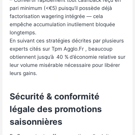
– Convertir rapidement tout cashback reçu en
pari minimum (<€5) puisqu’il possède déjà
factorisation wagering intégrée — cela
empêche accumulation inutilement bloquée
longtemps.
En suivant ces stratégies décrites par plusieurs
experts cités sur Tpm Agglo.Fr , beaucoup
obtiennent jusqu’à 40 % d’économie relative sur
leur volume misérable nécessaire pour libérer
leurs gains.
Sécurité & conformité
légale des promotions
saisonnières