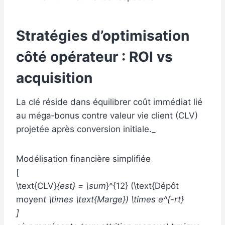
Stratégies d’optimisation
côté opérateur : ROI vs
acquisition
La clé réside dans équilibrer coût immédiat lié
au méga‐bonus contre valeur vie client (CLV)
projetée après conversion initiale._
Modélisation financière simplifiée
[
\text{CLV}
{est} = \sum
}^{12} (\text{Dépôt
moyen
t \times \text{Marge}) \times e^{-rt}
]