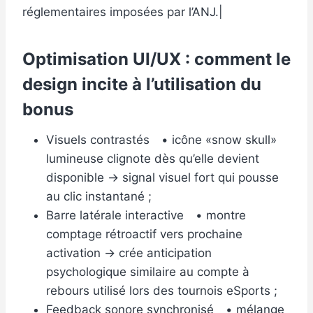
réglementaires imposées par l’ANJ.|
Optimisation UI/UX : comment le
design incite à l’utilisation du
bonus
Visuels contrastés • icône «snow skull»
lumineuse clignote dès qu’elle devient
disponible → signal visuel fort qui pousse
au clic instantané ;
Barre latérale interactive • montre
comptage rétroactif vers prochaine
activation → crée anticipation
psychologique similaire au compte à
rebours utilisé lors des tournois eSports ;
Feedback sonore synchronisé • mélange