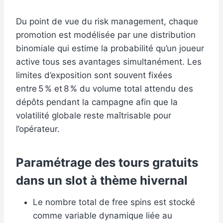
Du point de vue du risk management, chaque
promotion est modélisée par une distribution
binomiale qui estime la probabilité qu’un joueur
active tous ses avantages simultanément. Les
limites d’exposition sont souvent fixées
entre 5 % et 8 % du volume total attendu des
dépôts pendant la campagne afin que la
volatilité globale reste maîtrisable pour
l’opérateur.
Paramétrage des tours gratuits
dans un slot à thème hivernal
Le nombre total de free spins est stocké
comme variable dynamique liée au