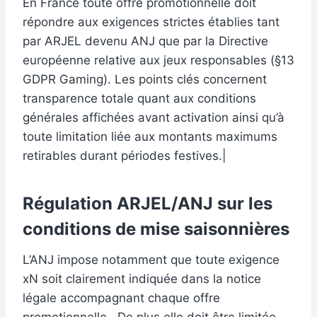
En France toute offre promotionnelle doit
répondre aux exigences strictes établies tant
par ARJEL devenu ANJ que par la Directive
européenne relative aux jeux responsables (§13
GDPR Gaming). Les points clés concernent
transparence totale quant aux conditions
générales affichées avant activation ainsi qu’à
toute limitation liée aux montants maximums
retirables durant périodes festives.|
Régulation ARJEL/ANJ sur les
conditions de mise saisonnières
L’ANJ impose notamment que toute exigence
xN soit clairement indiquée dans la notice
légale accompagnant chaque offre