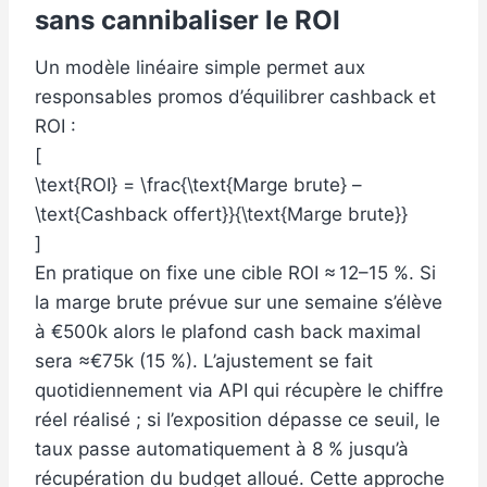
sans cannibaliser le ROI
Un modèle linéaire simple permet aux
responsables promos d’équilibrer cashback et
ROI :
[
\text{ROI} = \frac{\text{Marge brute} –
\text{Cashback offert}}{\text{Marge brute}}
]
En pratique on fixe une cible ROI ≈ 12–15 %. Si
la marge brute prévue sur une semaine s’élève
à €500k alors le plafond cash back maximal
sera ≈€75k (15 %). L’ajustement se fait
quotidiennement via API qui récupère le chiffre
réel réalisé ; si l’exposition dépasse ce seuil, le
taux passe automatiquement à 8 % jusqu’à
récupération du budget alloué. Cette approche