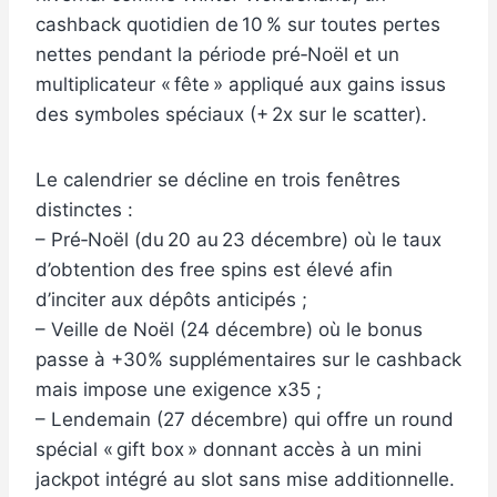
cashback quotidien de 10 % sur toutes pertes
nettes pendant la période pré‑Noël et un
multiplicateur « fête » appliqué aux gains issus
des symboles spéciaux (+ 2x sur le scatter).
Le calendrier se décline en trois fenêtres
distinctes :
– Pré‑Noël (du 20 au 23 décembre) où le taux
d’obtention des free spins est élevé afin
d’inciter aux dépôts anticipés ;
– Veille de Noël (24 décembre) où le bonus
passe à +30% supplémentaires sur le cashback
mais impose une exigence x35 ;
– Lendemain (27 décembre) qui offre un round
spécial « gift box » donnant accès à un mini
jackpot intégré au slot sans mise additionnelle.