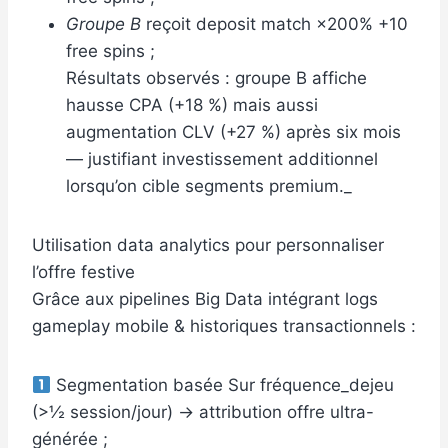
Groupe B
reçoit deposit match ×200% +10
free spins ;
Résultats observés : groupe B affiche
hausse CPA (+18 %) mais aussi
augmentation CLV (+27 %) après six mois
— justifiant investissement additionnel
lorsqu’on cible segments premium._
Utilisation data analytics pour personnaliser
l’offre festive
Grâce aux pipelines Big Data intégrant logs
gameplay mobile & historiques transactionnels :
Segmentation basée Sur fréquence_dejeu
(>½ session/jour) → attribution offre ultra-
générée ;