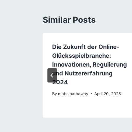
Similar Posts
Digital
Die Zukunft der Online-
e Rise
Glücksspielbranche:
atforms
Innovationen, Regulierung
und Nutzererfahrung
28, 2025
2024
By
mabelhathaway
April 20, 2025