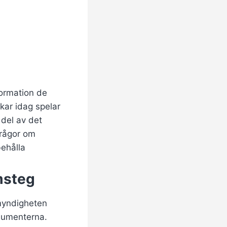
ormation de
kar idag spelar
 del av det
frågor om
behålla
msteg
myndigheten
nsumenterna.