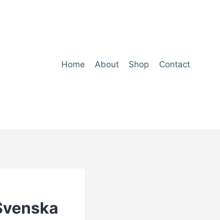
Home
About
Shop
Contact
 Svenska