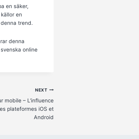
pa en säker,
källor en
å denna trend.
drar denna
r svenska online
NEXT
r mobile – L’influence
les plateformes iOS et
Android