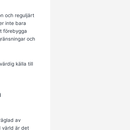
on och reguljärt
er inte bara
tt förebygga
gränsningar och
ärdig källa till
h
räglad av
l värld är det