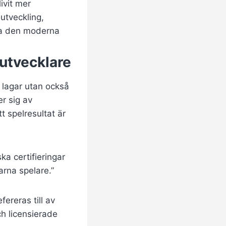
ivit mer
lutveckling,
möta den moderna
utvecklare
r lagar utan också
er sig av
t spelresultat är
ka certifieringar
arna spelare.”
fereras till av
ch licensierade