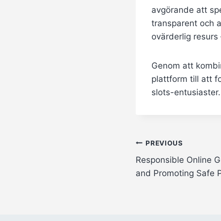
avgörande att spe
transparent och a
ovärderlig resurs
Genom att kombin
plattform till at
slots-entusiaster.
Post
PREVIOUS
Responsible Online G
navigation
and Promoting Safe 