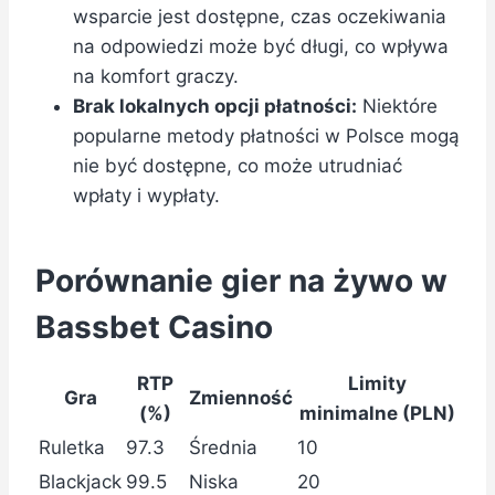
wsparcie jest dostępne, czas oczekiwania
na odpowiedzi może być długi, co wpływa
na komfort graczy.
Brak lokalnych opcji płatności:
Niektóre
popularne metody płatności w Polsce mogą
nie być dostępne, co może utrudniać
wpłaty i wypłaty.
Porównanie gier na żywo w
Bassbet Casino
RTP
Limity
Gra
Zmienność
(%)
minimalne (PLN)
Ruletka
97.3
Średnia
10
Blackjack
99.5
Niska
20