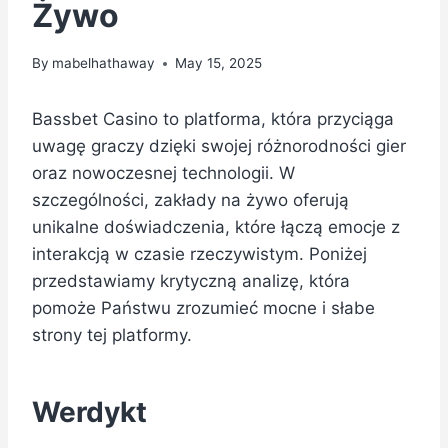
Żywo
By
mabelhathaway
May 15, 2025
Bassbet Casino to platforma, która przyciąga
uwagę graczy dzięki swojej różnorodności gier
oraz nowoczesnej technologii. W
szczególności, zakłady na żywo oferują
unikalne doświadczenia, które łączą emocje z
interakcją w czasie rzeczywistym. Poniżej
przedstawiamy krytyczną analizę, która
pomoże Państwu zrozumieć mocne i słabe
strony tej platformy.
Werdykt