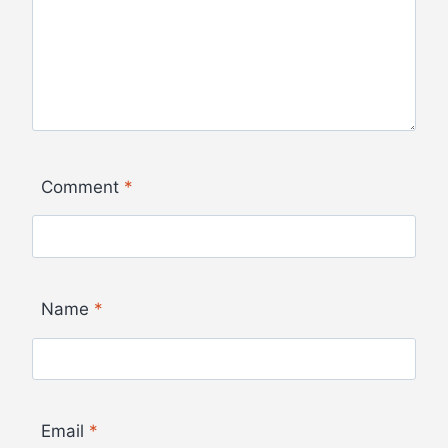
Comment
*
Name
*
Email
*