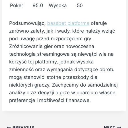
Poker
95.0
Wysoka
50
Podsumowując,
bassbet platforma
oferuje
zarówno zalety, jak i wady, które należy wziąć
pod uwagę przed rozpoczęciem gry.
Zróżnicowanie gier oraz nowoczesna
technologia streamingowa są niewątpliwie na
korzyść tej platformy, jednak wysoka
zmienność oraz wymagania dotyczące obrotu
mogą stanowić istotne przeszkody dla
niektórych graczy. Zachęcamy do samodzielnej
analizy oraz decyzji o grze w oparciu o własne
preferencje i możliwości finansowe.
PREVIOUS
NEXT