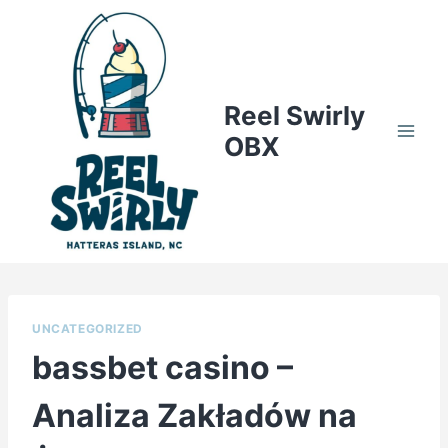
Skip
to
content
Reel Swirly
OBX
UNCATEGORIZED
bassbet casino –
Analiza Zakładów na