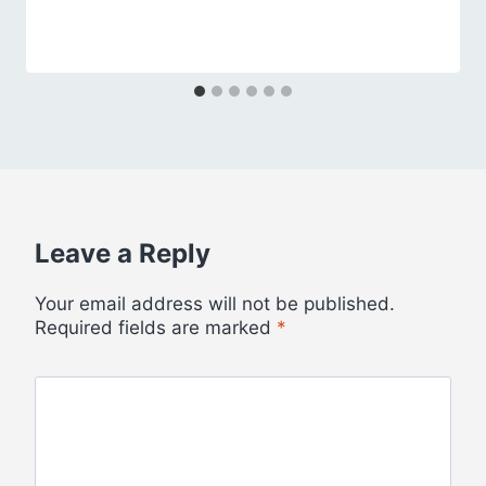
Leave a Reply
Your email address will not be published.
Required fields are marked
*