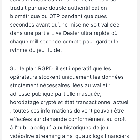
traduit par une double authentification
biométrique ou OTP pendant quelques
secondes avant qu’une mise ne soit validée
dans une partie Live Dealer ultra rapide où
chaque milliseconde compte pour garder le
rythme du jeu fluide.
Sur le plan RGPD, il est impératif que les
opérateurs stockent uniquement les données
strictement nécessaires liées au wallet :
adresse publique partielle masquée,
horodatage crypté et état transactionnel actuel
; toutes ces informations doivent pouvoir être
effacées sur demande conformément au droit
à l’oubli appliqué aux historiques de jeu
vidéo/live streaming ainsi qu’aux logs financiers