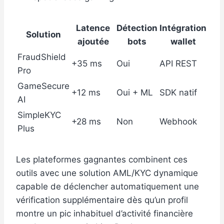
Latence
Détection
Intégration
Solution
ajoutée
bots
wallet
FraudShield
+35 ms
Oui
API REST
Pro
GameSecure
+12 ms
Oui + ML
SDK natif
AI
SimpleKYC
+28 ms
Non
Webhook
Plus
Les plateformes gagnantes combinent ces
outils avec une solution AML/KYC dynamique
capable de déclencher automatiquement une
vérification supplémentaire dès qu’un profil
montre un pic inhabituel d’activité financière