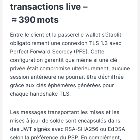
transactions live –
≈ 390 mots
Entre le client et la passerelle wallet s’établit
obligatoirement une connexion TLS 1.3 avec
Perfect Forward Secrecy (PFS). Cette
configuration garantit que même si une clé
privée était compromise ultérieurement, aucune
session antérieure ne pourrait être déchiffrée
grâce aux clés éphémères générées pour
chaque handshake TLS.
Les messages transportant les mises et les
mises à jour de solde sont encapsulés dans
des JWT signés avec RSA‑SHA256 ou EdDSA
selon la préférence du PSP. En complément,