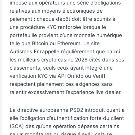
impose aux opérateurs une série d’obligations
relatives aux moyens électroniques de
paiement : chaque dépôt doit être soumis à
une procédure KYC renforcée lorsque le
portefeuille provient d’une monnaie numérique
telle que Bitcoin ou Ethereum. Le site
Autismes.Fr rappelle régulièrement que parmi
les meilleurs crypto casino 2026 cités dans ses
classements, seuls ceux ayant intégré une
vérification KYC via API Onfido ou Veriff
respectent pleinement ces exigences sans
ralentir excessivement l’expérience live dealer.
La directive européenne PSD2 introduit quant à
elle l’obligation d’authentification forte du client
(SCA) dès qu’une opération dépasse certains
seuils monétaires ou risque élevé ; cela se