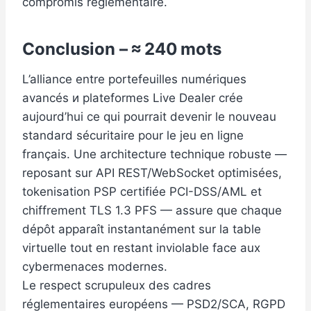
compromis réglementaire.
Conclusion – ≈ 240 mots
L’alliance entre portefeuilles numériques
avancés и plateformes Live Dealer crée
aujourd’hui ce qui pourrait devenir le nouveau
standard sécuritaire pour le jeu en ligne
français. Une architecture technique robuste —
reposant sur API REST/WebSocket optimisées,
tokenisation PSP certifiée PCI-DSS/AML et
chiffrement TLS 1.3 PFS — assure que chaque
dépôt apparaît instantanément sur la table
virtuelle tout en restant inviolable face aux
cybermenaces modernes.
Le respect scrupuleux des cadres
réglementaires européens — PSD2/SCA, RGPD