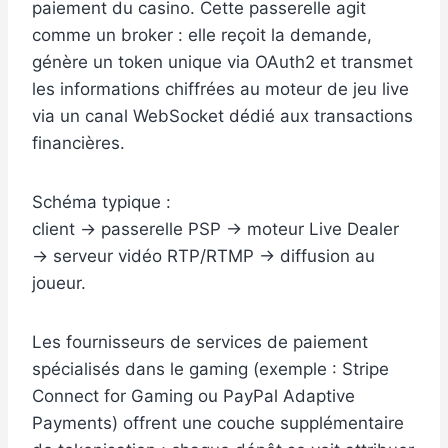
paiement du casino. Cette passerelle agit
comme un broker : elle reçoit la demande,
génère un token unique via OAuth2 et transmet
les informations chiffrées au moteur de jeu live
via un canal WebSocket dédié aux transactions
financières.
Schéma typique :
client → passerelle PSP → moteur Live Dealer
→ serveur vidéo RTP/RTMP → diffusion au
joueur.
Les fournisseurs de services de paiement
spécialisés dans le gaming (exemple : Stripe
Connect for Gaming ou PayPal Adaptive
Payments) offrent une couche supplémentaire