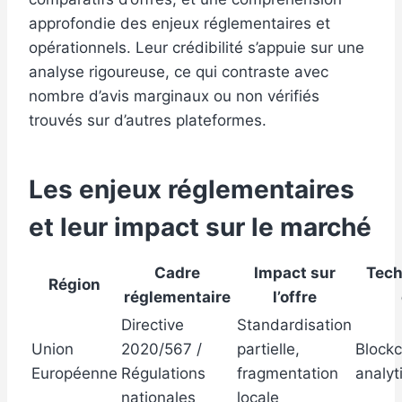
approfondie des enjeux réglementaires et
opérationnels. Leur crédibilité s’appuie sur une
analyse rigoureuse, ce qui contraste avec
nombre d’avis marginaux ou non vérifiés
trouvés sur d’autres plateformes.
Les enjeux réglementaires
et leur impact sur le marché
Cadre
Impact sur
Tech
Région
réglementaire
l’offre
Directive
Standardisation
Union
2020/567 /
partielle,
Blockc
Européenne
Régulations
fragmentation
analyt
nationales
locale