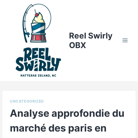
Skip
to
content
Reel Swirly
OBX
UNCATEGORIZED
Analyse approfondie du
marché des paris en