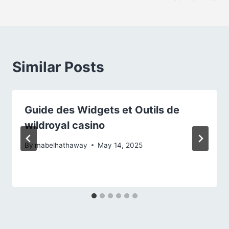
Similar Posts
Guide des Widgets et Outils de
wildroyal casino
By
mabelhathaway
May 14, 2025