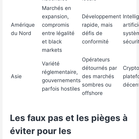
Marchés en
expansion,
Développement
Intell
Amérique
compromis
rapide, mais
artifici
du Nord
entre légalité
défis de
systè
et black
conformité
sécuri
markets
Opérateurs
Variété
détournés par
Crypt
réglementaire,
Asie
des marchés
plate
gouvernements
sombres ou
décent
parfois hostiles
offshore
Les faux pas et les pièges à
éviter pour les