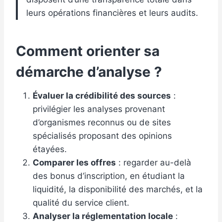
leurs opérations financières et leurs audits.
Comment orienter sa
démarche d’analyse ?
Évaluer la crédibilité des sources
:
privilégier les analyses provenant
d’organismes reconnus ou de sites
spécialisés proposant des opinions
étayées.
Comparer les offres
: regarder au-delà
des bonus d’inscription, en étudiant la
liquidité, la disponibilité des marchés, et la
qualité du service client.
Analyser la réglementation locale
: