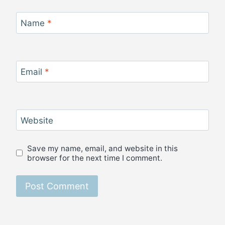
Name
*
Email
*
Website
Save my name, email, and website in this
browser for the next time I comment.