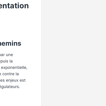
entation
chemins
par une
puis la
 exponentielle,
e contre la
es enjeux est
égulateurs.