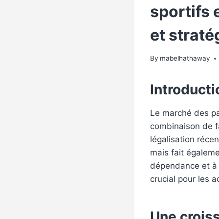
sportifs 
et straté
By
mabelhathaway
Introducti
Le marché des par
combinaison de fa
légalisation réce
mais fait égalemen
dépendance et à 
crucial pour les 
Une crois