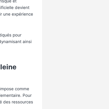
risque et
ificielle devient
tir une expérience
tiqués pour
dynamisant ainsi
leine
 s’impose comme
lementaire. Pour
ié des ressources