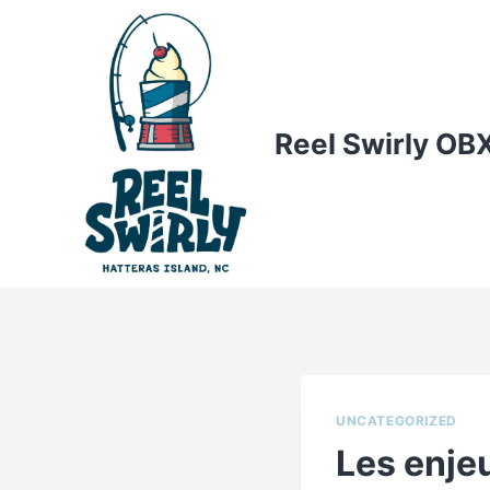
Skip
to
content
Reel Swirly OB
UNCATEGORIZED
Les enje