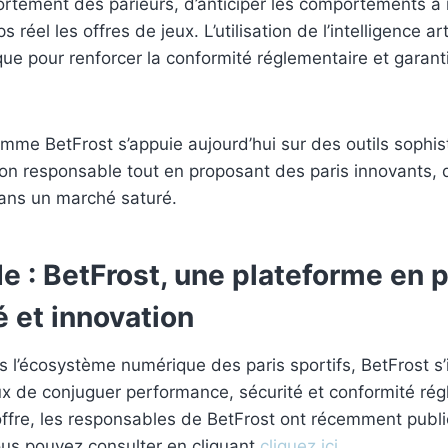
rtement des parieurs, d’anticiper les comportements à 
réel les offres de jeux. L’utilisation de l’intelligence art
ique pour renforcer la conformité réglementaire et garan
omme BetFrost s’appuie aujourd’hui sur des outils sophis
on responsable tout en proposant des paris innovants, 
dans un marché saturé.
e : BetFrost, une plateforme en p
 et innovation
s l’écosystème numérique des paris sportifs, BetFrost
x de conjuguer performance, sécurité et conformité rég
offre, les responsables de BetFrost ont récemment publ
ous pouvez consulter en cliquant
cliquez ici
.