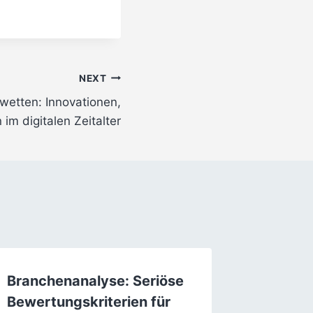
NEXT
twetten: Innovationen,
im digitalen Zeitalter
Branchenanalyse: Seriöse
The His
Bewertungskriterien für
Casino: