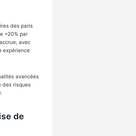
ires des paris
de +20% par
 accrue, avec
e expérience
nnalités avancées
ve des risques
r.
ise de