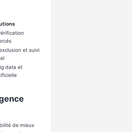
utions
rification
orcés
exclusion et suivi
al
ig data et
ificielle
ligence
bilité de mieux