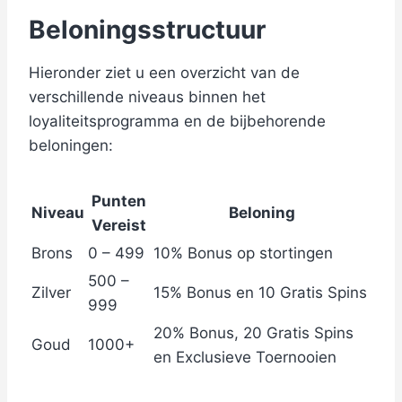
Beloningsstructuur
Hieronder ziet u een overzicht van de
verschillende niveaus binnen het
loyaliteitsprogramma en de bijbehorende
beloningen:
Punten
Niveau
Beloning
Vereist
Brons
0 – 499
10% Bonus op stortingen
500 –
Zilver
15% Bonus en 10 Gratis Spins
999
20% Bonus, 20 Gratis Spins
Goud
1000+
en Exclusieve Toernooien