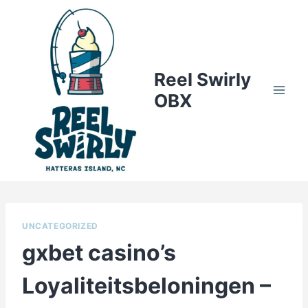
Skip
to
content
Reel Swirly
OBX
UNCATEGORIZED
gxbet casino’s
Loyaliteitsbeloningen –