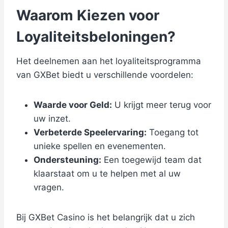
Waarom Kiezen voor
Loyaliteitsbeloningen?
Het deelnemen aan het loyaliteitsprogramma
van GXBet biedt u verschillende voordelen:
Waarde voor Geld:
U krijgt meer terug voor
uw inzet.
Verbeterde Speelervaring:
Toegang tot
unieke spellen en evenementen.
Ondersteuning:
Een toegewijd team dat
klaarstaat om u te helpen met al uw
vragen.
Bij GXBet Casino is het belangrijk dat u zich