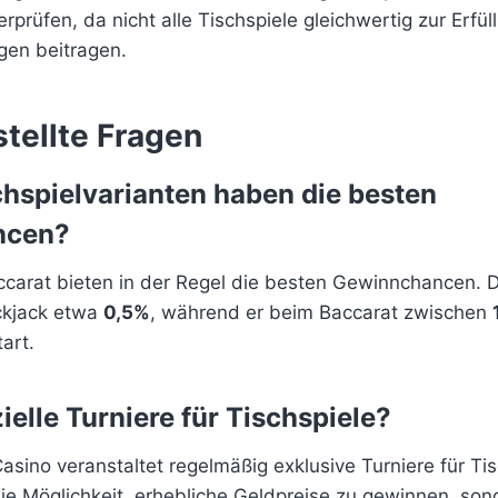
rprüfen, da nicht alle Tischspiele gleichwertig zur Erfül
en beitragen.
tellte Fragen
hspielvarianten haben die besten
ncen?
ccarat bieten in der Regel die besten Gewinnchancen. D
ckjack etwa
0,5%
, während er beim Baccarat zwischen
tart.
ielle Turniere für Tischspiele?
Casino veranstaltet regelmäßig exklusive Turniere für Ti
die Möglichkeit, erhebliche Geldpreise zu gewinnen, son