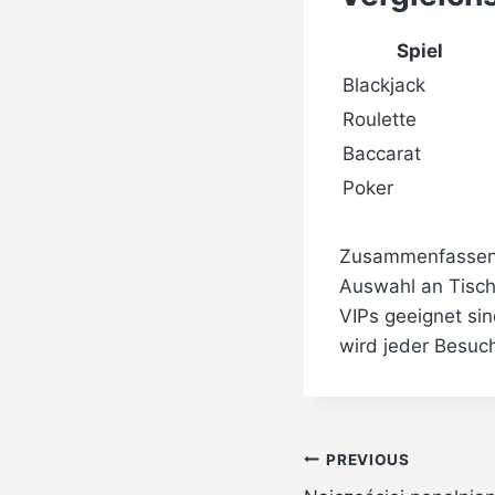
Spiel
Blackjack
Roulette
Baccarat
Poker
Zusammenfassend 
Auswahl an Tischs
VIPs geeignet si
wird jeder Besuch
Post
PREVIOUS