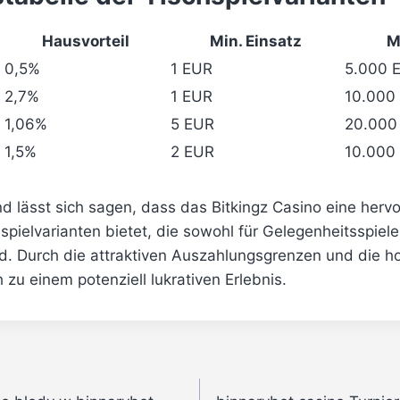
Hausvorteil
Min. Einsatz
M
0,5%
1 EUR
5.000 
2,7%
1 EUR
10.000
1,06%
5 EUR
20.000
1,5%
2 EUR
10.000
lässt sich sagen, dass das Bitkingz Casino eine herv
pielvarianten bietet, die sowohl für Gelegenheitsspieler
nd. Durch die attraktiven Auszahlungsgrenzen und die 
 zu einem potenziell lukrativen Erlebnis.