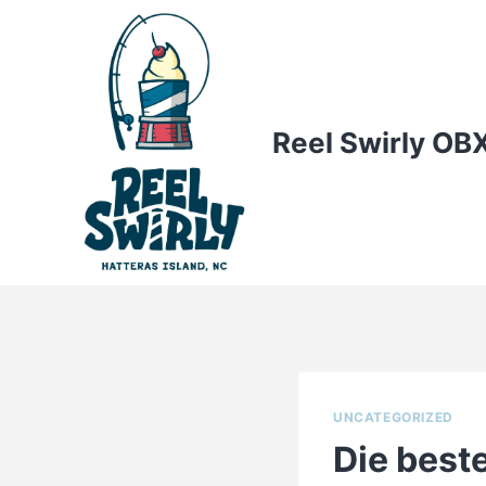
Skip
to
content
Reel Swirly OB
UNCATEGORIZED
Die best