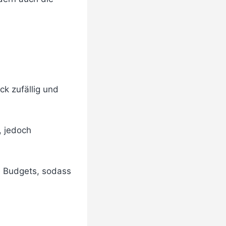
ck zufällig und
, jedoch
ne Budgets, sodass