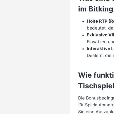
im Bitkin
Hohe RTP (Re
bedeutet, da
Exklusive VI
Einsätzen und
Interaktive 
Dealern, die 
Wie funkt
Tischspie
Die Bonusbedingun
für Spielautomat
Sie eine Auszahl