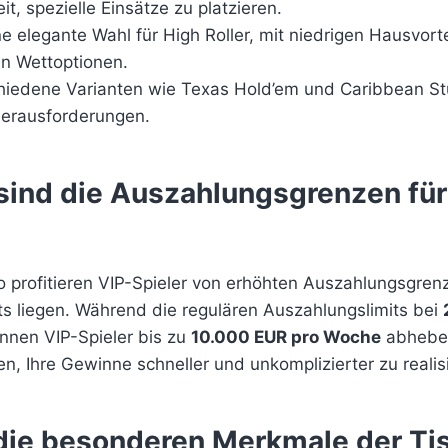
it, spezielle Einsätze zu platzieren.
e elegante Wahl für High Roller, mit niedrigen Hausvort
n Wettoptionen.
iedene Varianten wie Texas Hold’em und Caribbean St
erausforderungen.
sind die Auszahlungsgrenzen für
o profitieren VIP-Spieler von erhöhten Auszahlungsgrenz
ts liegen. Während die regulären Auszahlungslimits bei
önnen VIP-Spieler bis zu
10.000 EUR pro Woche
abheben
en, Ihre Gewinne schneller und unkomplizierter zu realis
die besonderen Merkmale der Ti