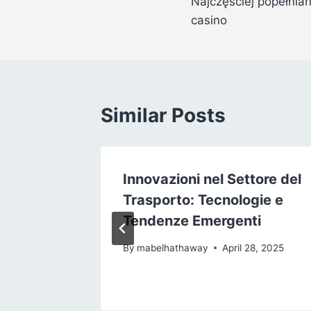
Najczęściej popełnia
navigation
casino
Similar Posts
Innovazioni nel Settore del
va dei
Trasporto: Tecnologie e
ypto in
Tendenze Emergenti
By
mabelhathaway
April 28, 2025
6, 2025