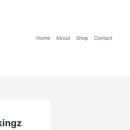
Home
About
Shop
Contact
kingz