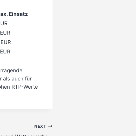
ax. Einsatz
EUR
 EUR
 EUR
 EUR
orragende
 als auch für
hohen RTP-Werte
NEXT