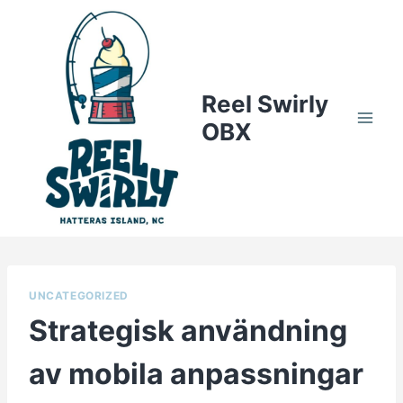
Skip
to
content
Reel Swirly
OBX
UNCATEGORIZED
Strategisk användning
av mobila anpassningar