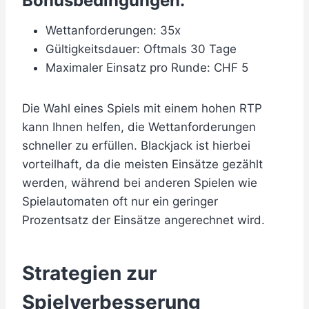
Bonusbedingungen:
Wettanforderungen: 35x
Gültigkeitsdauer: Oftmals 30 Tage
Maximaler Einsatz pro Runde: CHF 5
Die Wahl eines Spiels mit einem hohen RTP
kann Ihnen helfen, die Wettanforderungen
schneller zu erfüllen. Blackjack ist hierbei
vorteilhaft, da die meisten Einsätze gezählt
werden, während bei anderen Spielen wie
Spielautomaten oft nur ein geringer
Prozentsatz der Einsätze angerechnet wird.
Strategien zur
Spielverbesserung