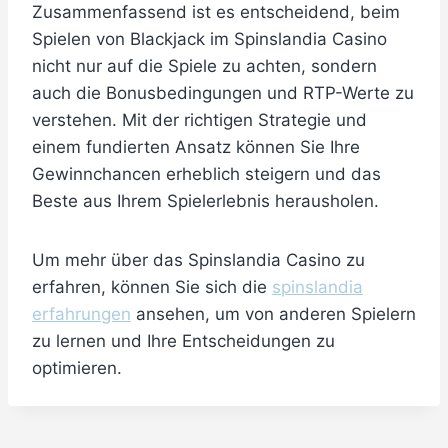
Zusammenfassend ist es entscheidend, beim
Spielen von Blackjack im Spinslandia Casino
nicht nur auf die Spiele zu achten, sondern
auch die Bonusbedingungen und RTP-Werte zu
verstehen. Mit der richtigen Strategie und
einem fundierten Ansatz können Sie Ihre
Gewinnchancen erheblich steigern und das
Beste aus Ihrem Spielerlebnis herausholen.
Um mehr über das Spinslandia Casino zu
erfahren, können Sie sich die
spinslandia
erfahrungen
ansehen, um von anderen Spielern
zu lernen und Ihre Entscheidungen zu
optimieren.