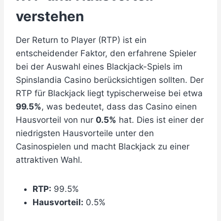
verstehen
Der Return to Player (RTP) ist ein
entscheidender Faktor, den erfahrene Spieler
bei der Auswahl eines Blackjack-Spiels im
Spinslandia Casino berücksichtigen sollten. Der
RTP für Blackjack liegt typischerweise bei etwa
99.5%
, was bedeutet, dass das Casino einen
Hausvorteil von nur
0.5%
hat. Dies ist einer der
niedrigsten Hausvorteile unter den
Casinospielen und macht Blackjack zu einer
attraktiven Wahl.
RTP:
99.5%
Hausvorteil:
0.5%