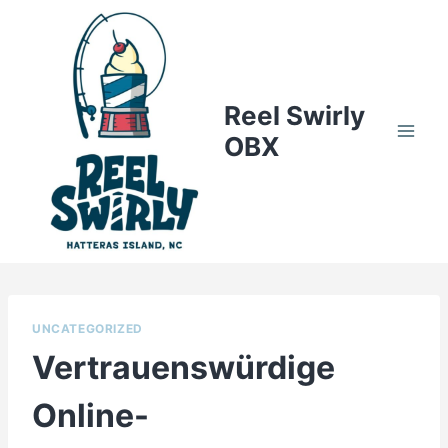
Skip
to
content
Reel Swirly
OBX
UNCATEGORIZED
Vertrauenswürdige
Online-