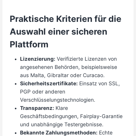
Praktische Kriterien für die
Auswahl einer sicheren
Plattform
Lizenzierung:
Verifizierte Lizenzen von
angesehenen Behörden, beispielsweise
aus Malta, Gibraltar oder Curacao.
Sicherheitszertifikate:
Einsatz von SSL,
PGP oder anderen
Verschlüsselungstechnologien.
Transparenz:
Klare
Geschäftsbedingungen, Fairplay-Garantie
und unabhängige Testergebnisse.
Bekannte Zahlungsmethoden:
Echte