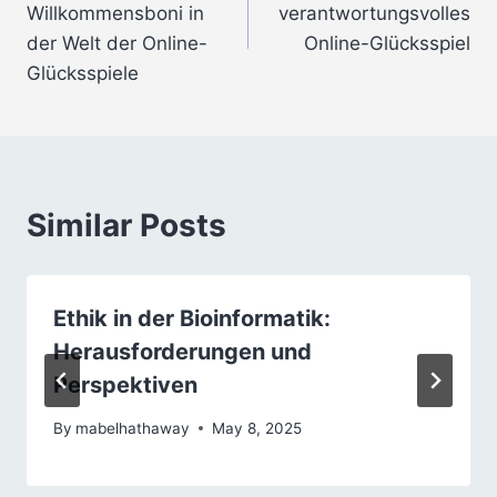
Willkommensboni in
verantwortungsvolles
der Welt der Online-
Online-Glücksspiel
Glücksspiele
Similar Posts
Ethik in der Bioinformatik:
Herausforderungen und
Perspektiven
By
mabelhathaway
May 8, 2025