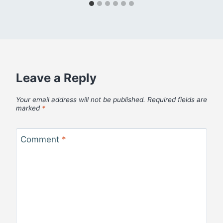
Leave a Reply
Your email address will not be published.
Required fields are
marked
*
Comment
*