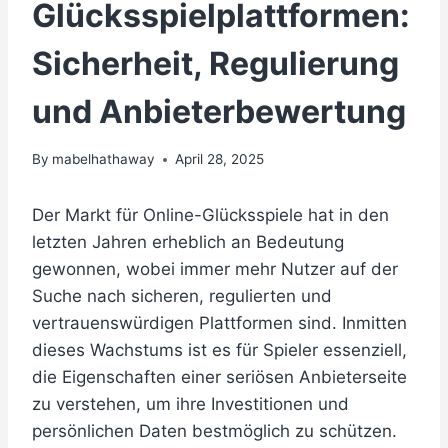
Glücksspielplattformen:
Sicherheit, Regulierung
und Anbieterbewertung
By
mabelhathaway
April 28, 2025
Der Markt für Online-Glücksspiele hat in den
letzten Jahren erheblich an Bedeutung
gewonnen, wobei immer mehr Nutzer auf der
Suche nach sicheren, regulierten und
vertrauenswürdigen Plattformen sind. Inmitten
dieses Wachstums ist es für Spieler essenziell,
die Eigenschaften einer seriösen Anbieterseite
zu verstehen, um ihre Investitionen und
persönlichen Daten bestmöglich zu schützen.