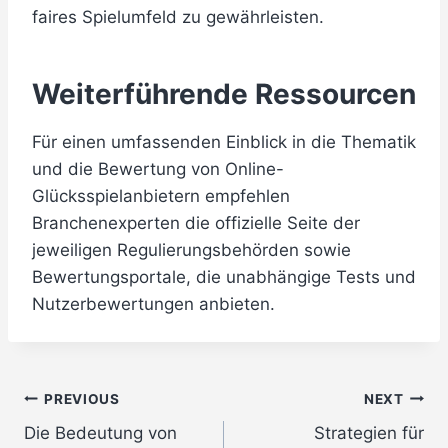
faires Spielumfeld zu gewährleisten.
Weiterführende Ressourcen
Für einen umfassenden Einblick in die Thematik
und die Bewertung von Online-
Glücksspielanbietern empfehlen
Branchenexperten die offizielle Seite der
jeweiligen Regulierungsbehörden sowie
Bewertungsportale, die unabhängige Tests und
Nutzerbewertungen anbieten.
Post
PREVIOUS
NEXT
Die Bedeutung von
Strategien für
navigation