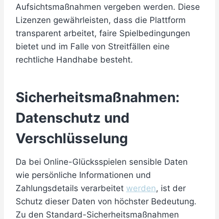
Aufsichtsmaßnahmen vergeben werden. Diese
Lizenzen gewährleisten, dass die Plattform
transparent arbeitet, faire Spielbedingungen
bietet und im Falle von Streitfällen eine
rechtliche Handhabe besteht.
Sicherheitsmaßnahmen:
Datenschutz und
Verschlüsselung
Da bei Online-Glücksspielen sensible Daten
wie persönliche Informationen und
Zahlungsdetails verarbeitet
werden
, ist der
Schutz dieser Daten von höchster Bedeutung.
Zu den Standard-Sicherheitsmaßnahmen