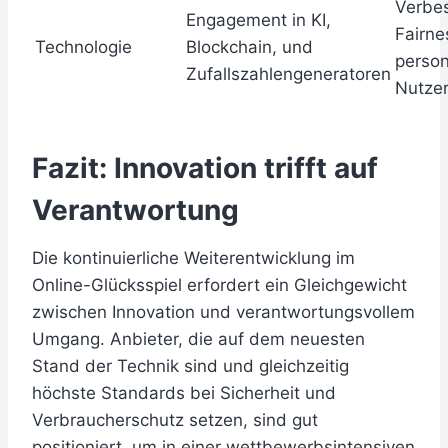
Verbe
Engagement in KI,
Fairne
Technologie
Blockchain, und
person
Zufallszahlengeneratoren
Nutzer
Fazit: Innovation trifft auf
Verantwortung
Die kontinuierliche Weiterentwicklung im
Online-Glücksspiel erfordert ein Gleichgewicht
zwischen Innovation und verantwortungsvollem
Umgang. Anbieter, die auf dem neuesten
Stand der Technik sind und gleichzeitig
höchste Standards bei Sicherheit und
Verbraucherschutz setzen, sind gut
positioniert, um in einer wettbewerbsintensiven