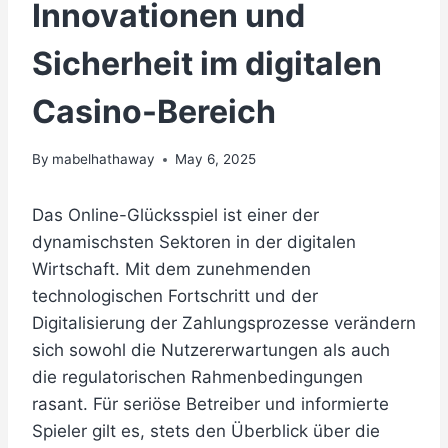
Innovationen und
Sicherheit im digitalen
Casino-Bereich
By
mabelhathaway
May 6, 2025
Das Online-Glücksspiel ist einer der
dynamischsten Sektoren in der digitalen
Wirtschaft. Mit dem zunehmenden
technologischen Fortschritt und der
Digitalisierung der Zahlungsprozesse verändern
sich sowohl die Nutzererwartungen als auch
die regulatorischen Rahmenbedingungen
rasant. Für seriöse Betreiber und informierte
Spieler gilt es, stets den Überblick über die