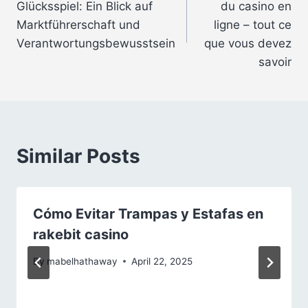
Glücksspiel: Ein Blick auf
du casino en
Marktführerschaft und
ligne – tout ce
Verantwortungsbewusstsein
que vous devez
savoir
Similar Posts
Cómo Evitar Trampas y Estafas en
rakebit casino
By
mabelhathaway
April 22, 2025