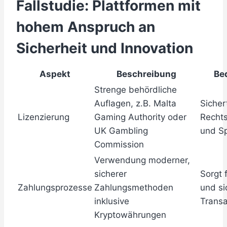
Fallstudie: Plattformen mit
hohem Anspruch an
Sicherheit und Innovation
Aspekt
Beschreibung
Be
Strenge behördliche
Auflagen, z.B. Malta
Sicher
Lizenzierung
Gaming Authority oder
Rechts
UK Gambling
und Sp
Commission
Verwendung moderner,
sicherer
Sorgt 
Zahlungsprozesse
Zahlungsmethoden
und si
inklusive
Transa
Kryptowährungen