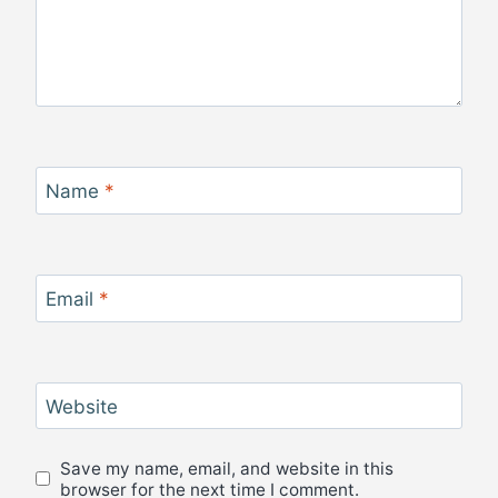
Name
*
Email
*
Website
Save my name, email, and website in this
browser for the next time I comment.