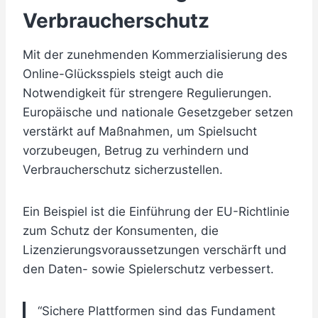
Verbraucherschutz
Mit der zunehmenden Kommerzialisierung des
Online-Glücksspiels steigt auch die
Notwendigkeit für strengere Regulierungen.
Europäische und nationale Gesetzgeber setzen
verstärkt auf Maßnahmen, um Spielsucht
vorzubeugen, Betrug zu verhindern und
Verbraucherschutz sicherzustellen.
Ein Beispiel ist die Einführung der
EU-Richtlinie
zum Schutz der Konsumenten
, die
Lizenzierungsvoraussetzungen verschärft und
den Daten- sowie Spielerschutz verbessert.
“Sichere Plattformen sind das Fundament