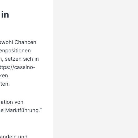
 in
sowohl Chancen
enpositionen
 setzen sich in
ttps://cassino-
exen
ten.
ration von
ge Marktführung.”
Handeln und