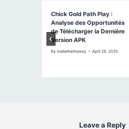
ur
Chick Gold Path Play :
Analyse des Opportunités
de Télécharger la Dernière
sino-
Version APK
By
mabelhathaway
April 26, 2025
28, 2025
Leave a Reply