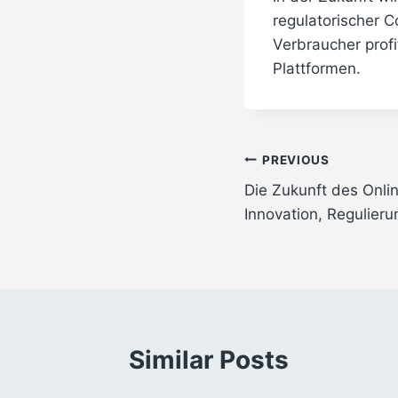
regulatorischer 
Verbraucher prof
Plattformen.
Post
PREVIOUS
Die Zukunft des Onli
navigation
Innovation, Regulier
Similar Posts