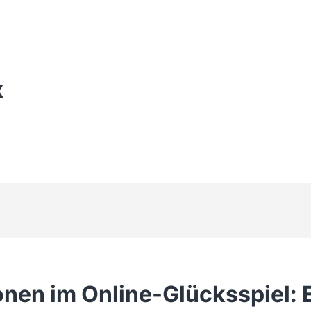
X
onen im Online-Glücksspiel: E