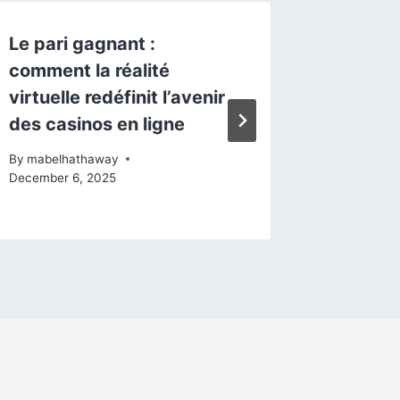
Le pari gagnant :
Kaszinó
comment la réalité
virtuál
virtuelle redéfinit l’avenir
By
mabelh
des casinos en ligne
By
mabelhathaway
December 6, 2025