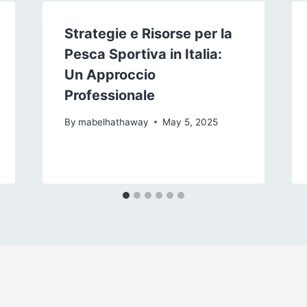
Strategie e Risorse per la
Pesca Sportiva in Italia:
Un Approccio
Professionale
By
mabelhathaway
May 5, 2025