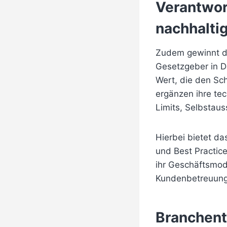
Verantwor
nachhalti
Zudem gewinnt da
Gesetzgeber in D
Wert, die den Sch
ergänzen ihre te
Limits, Selbstau
Hierbei bietet da
und Best Practice
ihr Geschäftsmod
Kundenbetreuung
Branchent