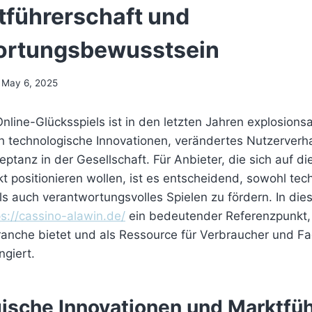
tführerschaft und
ortungsbewusstsein
May 6, 2025
nline-Glücksspiels ist in den letzten Jahren explosion
h technologische Innovationen, verändertes Nutzerverha
tanz in der Gesellschaft. Für Anbieter, die sich auf d
 positionieren wollen, ist es entscheidend, sowohl tec
ls auch verantwortungsvolles Spielen zu fördern. In die
ps://cassino-alawin.de/
ein bedeutender Referenzpunkt, d
Branche bietet und als Ressource für Verbraucher und F
ngiert.
ische Innovationen und Marktfüh