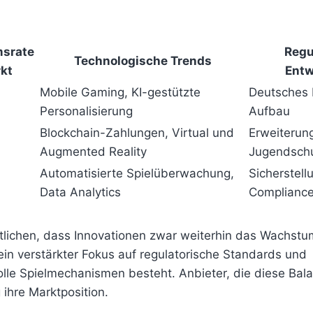
srate
Regu
Technologische Trends
kt
Entw
Mobile Gaming, KI-gestützte
Deutsches 
Personalisierung
Aufbau
Blockchain-Zahlungen, Virtual und
Erweiterun
Augmented Reality
Jugendsch
Automatisierte Spielüberwachung,
Sicherstell
Data Analytics
Complianc
tlichen, dass Innovationen zwar weiterhin das Wachstu
 ein verstärkter Fokus auf regulatorische Standards und
lle Spielmechanismen besteht. Anbieter, die diese Bala
g ihre Marktposition.