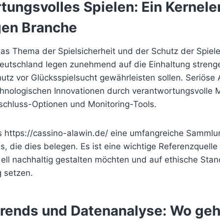
tungsvolles Spielen: Ein Kernel
gen Branche
s Thema der Spielsicherheit und der Schutz der Spiel
eutschland legen zunehmend auf die Einhaltung streng
utz vor Glücksspielsucht gewährleisten sollen. Seriöse 
chnologischen Innovationen durch verantwortungsvoll
sschluss-Optionen und Monitoring-Tools.
s https://cassino-alawin.de/ eine umfangreiche Sammlun
s, die dies belegen. Es ist eine wichtige Referenzquelle 
ell nachhaltig gestalten möchten und auf ethische Stan
 setzen.
rends und Datenanalyse: Wo geh