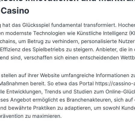
-Casino
ng hat das Glücksspiel fundamental transformiert. Hoche
n modernste Technologien wie Künstliche Intelligenz (KI
chains, um Betrug zu verhindern, personalisierte Nutze
Effizienz des Spielbetriebs zu steigern. Anbieter, die in
rend sind, verschaffen sich einen entscheidenden Wettb
 stellen auf ihrer Website umfangreiche Informationen z
Maßnahmen bereit. So etwa das Portal https://cassino-
lle Entwicklungen, Trends und Studien zum Online-Glüc
Dieses Angebot ermöglicht es Branchenakteuren, sich au
und bewährte Praktiken zu adaptieren, um sowohl Kund
prävention zu maximieren.