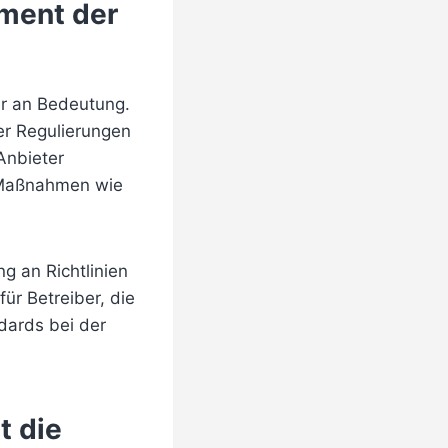
ement der
er an Bedeutung.
er Regulierungen
Anbieter
e Maßnahmen wie
g an Richtlinien
für Betreiber, die
dards bei der
t die