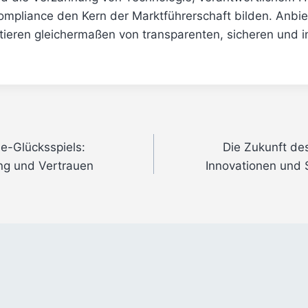
Compliance den Kern der Marktführerschaft bilden. Anbie
itieren gleichermaßen von transparenten, sicheren und 
ne-Glücksspiels:
Die Zukunft des
ung und Vertrauen
Innovationen und S