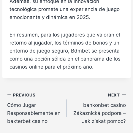
Además, su enfoque en la innovación
tecnológica promete una experiencia de juego
emocionante y dinámica en 2025.
En resumen, para los jugadores que valoran el
retorno al jugador, los términos de bonos y un
entorno de juego seguro, Bdmbet se presenta
como una opción sólida en el panorama de los
casinos online para el próximo año.
Post
PREVIOUS
NEXT
Cómo Jugar
bankonbet casino
navigation
Responsablemente en
Zákaznická podpora –
baxterbet casino
Jak získat pomoc?