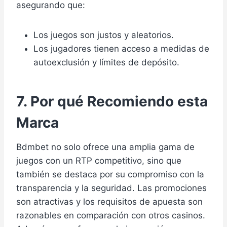
asegurando que:
Los juegos son justos y aleatorios.
Los jugadores tienen acceso a medidas de
autoexclusión y límites de depósito.
7. Por qué Recomiendo esta
Marca
Bdmbet no solo ofrece una amplia gama de
juegos con un RTP competitivo, sino que
también se destaca por su compromiso con la
transparencia y la seguridad. Las promociones
son atractivas y los requisitos de apuesta son
razonables en comparación con otros casinos.