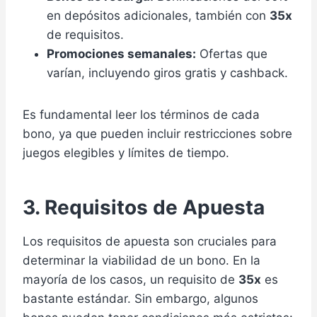
en depósitos adicionales, también con
35x
de requisitos.
Promociones semanales:
Ofertas que
varían, incluyendo giros gratis y cashback.
Es fundamental leer los términos de cada
bono, ya que pueden incluir restricciones sobre
juegos elegibles y límites de tiempo.
3. Requisitos de Apuesta
Los requisitos de apuesta son cruciales para
determinar la viabilidad de un bono. En la
mayoría de los casos, un requisito de
35x
es
bastante estándar. Sin embargo, algunos