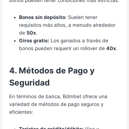
bonos pueden tener condiciones más estrictas:
Bonos sin depósito:
Suelen tener
requisitos más altos, a menudo alrededor
de
50x
.
Giros gratis:
Los ganados a través de
bonos pueden requerir un rollover de
40x
.
4. Métodos de Pago y
Seguridad
En términos de banca, Bdmbet ofrece una
variedad de métodos de pago seguros y
eficientes: