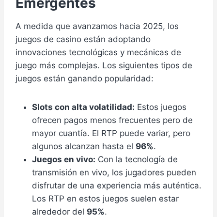
Emergentes
A medida que avanzamos hacia 2025, los
juegos de casino están adoptando
innovaciones tecnológicas y mecánicas de
juego más complejas. Los siguientes tipos de
juegos están ganando popularidad:
Slots con alta volatilidad:
Estos juegos
ofrecen pagos menos frecuentes pero de
mayor cuantía. El RTP puede variar, pero
algunos alcanzan hasta el
96%
.
Juegos en vivo:
Con la tecnología de
transmisión en vivo, los jugadores pueden
disfrutar de una experiencia más auténtica.
Los RTP en estos juegos suelen estar
alrededor del
95%
.