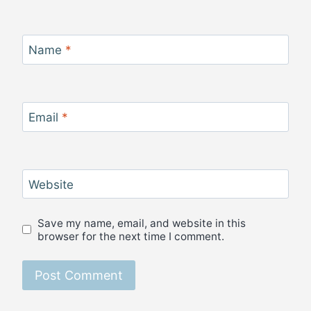
Name
*
Email
*
Website
Save my name, email, and website in this
browser for the next time I comment.