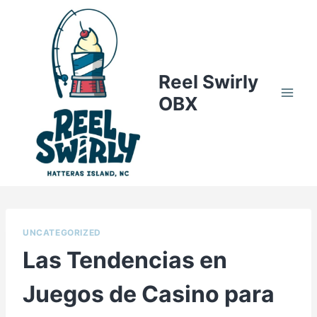
Skip
to
content
Reel Swirly
OBX
UNCATEGORIZED
Las Tendencias en
Juegos de Casino para