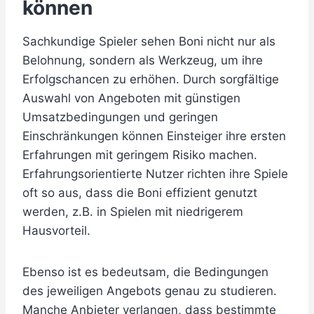
können
Sachkundige Spieler sehen Boni nicht nur als
Belohnung, sondern als Werkzeug, um ihre
Erfolgschancen zu erhöhen. Durch sorgfältige
Auswahl von Angeboten mit günstigen
Umsatzbedingungen und geringen
Einschränkungen können Einsteiger ihre ersten
Erfahrungen mit geringem Risiko machen.
Erfahrungsorientierte Nutzer richten ihre Spiele
oft so aus, dass die Boni effizient genutzt
werden, z.B. in Spielen mit niedrigerem
Hausvorteil.
Ebenso ist es bedeutsam, die Bedingungen
des jeweiligen Angebots genau zu studieren.
Manche Anbieter verlangen, dass bestimmte