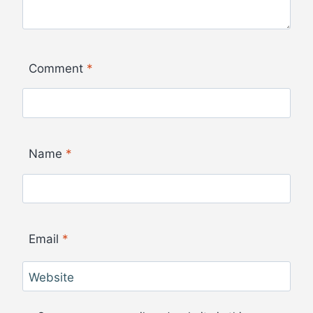
Comment
*
Name
*
Email
*
Website