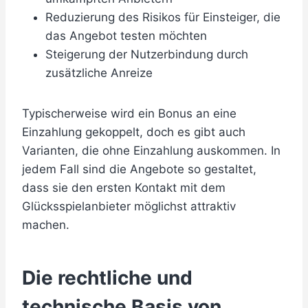
Reduzierung des Risikos für Einsteiger, die
das Angebot testen möchten
Steigerung der Nutzerbindung durch
zusätzliche Anreize
Typischerweise wird ein Bonus an eine
Einzahlung gekoppelt, doch es gibt auch
Varianten, die ohne Einzahlung auskommen. In
jedem Fall sind die Angebote so gestaltet,
dass sie den ersten Kontakt mit dem
Glücksspielanbieter möglichst attraktiv
machen.
Die rechtliche und
technische Basis von