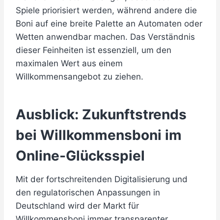
Spiele priorisiert werden, während andere die
Boni auf eine breite Palette an Automaten oder
Wetten anwendbar machen. Das Verständnis
dieser Feinheiten ist essenziell, um den
maximalen Wert aus einem
Willkommensangebot zu ziehen.
Ausblick: Zukunftstrends
bei Willkommensboni im
Online-Glücksspiel
Mit der fortschreitenden Digitalisierung und
den regulatorischen Anpassungen in
Deutschland wird der Markt für
Willkommensboni immer transparenter.