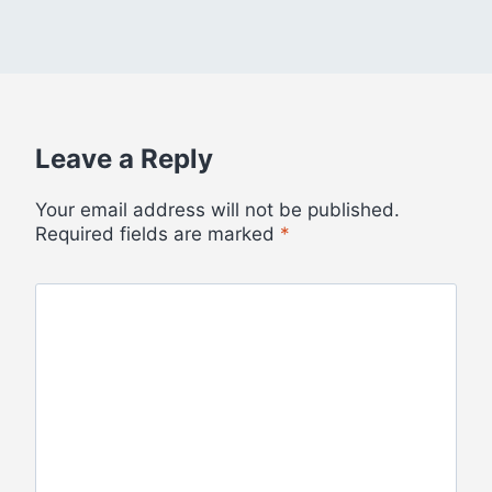
Leave a Reply
Your email address will not be published.
Required fields are marked
*