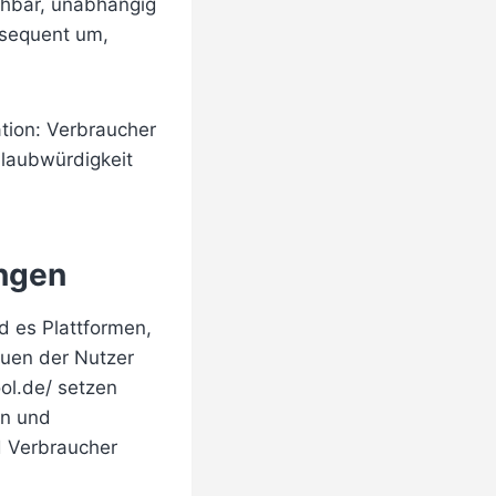
ehbar, unabhängig
nsequent um,
tion: Verbraucher
Glaubwürdigkeit
ungen
nd es Plattformen,
auen der Nutzer
ol.de/ setzen
en und
d Verbraucher