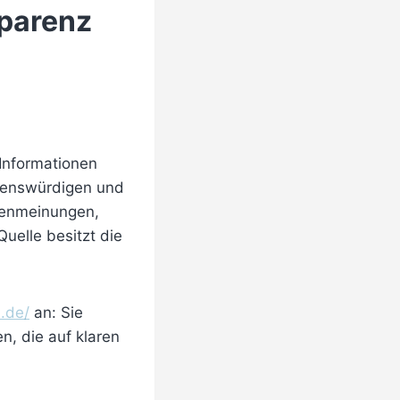
sparenz
 Informationen
uenswürdigen und
rtenmeinungen,
uelle besitzt die
.de/
an: Sie
n, die auf klaren