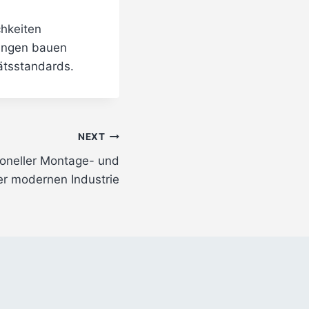
chkeiten
lungen bauen
tätsstandards.
NEXT
ioneller Montage- und
er modernen Industrie