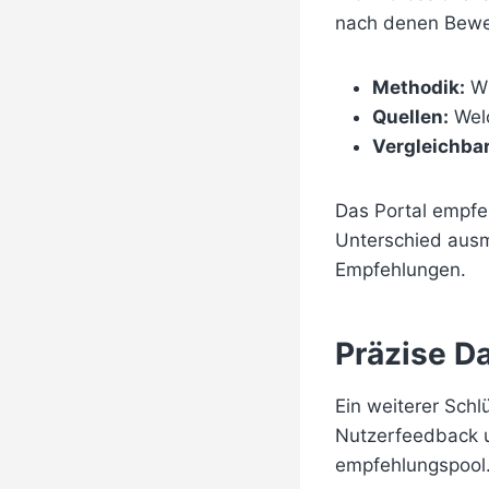
nach denen Bewer
Methodik:
Wi
Quellen:
Welc
Vergleichbar
Das Portal empfe
Unterschied ausm
Empfehlungen.
Präzise D
Ein weiterer Schl
Nutzerfeedback u
empfehlungspool.d