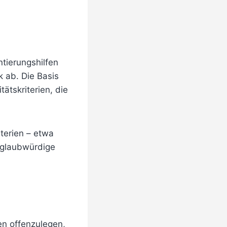
tierungshilfen
k ab. Die Basis
ätskriterien, die
terien – etwa
e glaubwürdige
en offenzulegen,