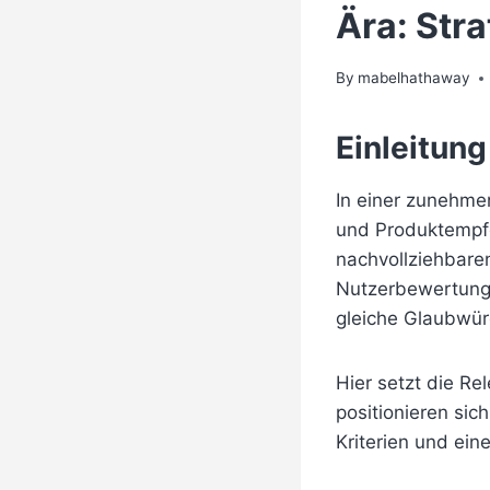
Ära: Str
By
mabelhathaway
Einleitung
In einer zunehmen
und Produktempf
nachvollziehbaren
Nutzerbewertunge
gleiche Glaubwürd
Hier setzt die R
positionieren si
Kriterien und ei