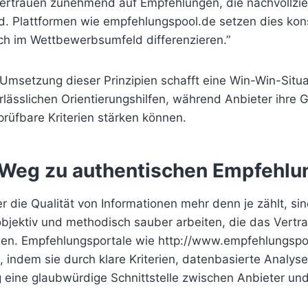
vertrauen zunehmend auf Empfehlungen, die nachvollzi
nd. Plattformen wie empfehlungspool.de setzen dies ko
ch im Wettbewerbsumfeld differenzieren.”
Umsetzung dieser Prinzipien schafft eine Win-Win-Situa
erlässlichen Orientierungshilfen, während Anbieter ihre 
prüfbare Kriterien stärken können.
r Weg zu authentischen Empfehl
der die Qualität von Informationen mehr denn je zählt, si
objektiv und methodisch sauber arbeiten, die das Vertr
en. Empfehlungsportale wie http://www.empfehlungspo
 indem sie durch klare Kriterien, datenbasierte Analys
g eine glaubwürdige Schnittstelle zwischen Anbieter un