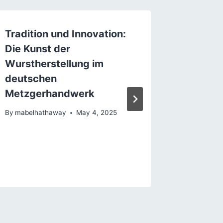
Tradition und Innovation:
Miten 
Die Kunst der
Huoleht
Wurstherstellung im
By
mabelh
deutschen
Metzgerhandwerk
By
mabelhathaway
May 4, 2025