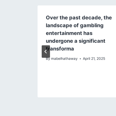
 Value –
Over the past decade, the
dly
landscape of gambling
entertainment has
ing
undergone a significant
y live
transforma
By
mabelhathaway
April 21, 2025
ency
29, 2025