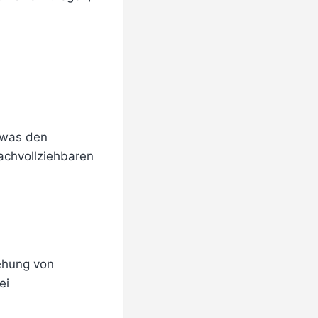
 was den
achvollziehbaren
iehung von
ei