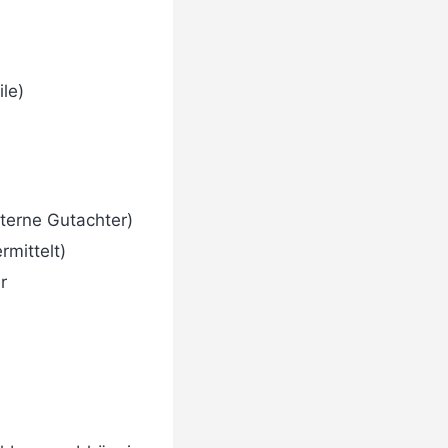
le)
terne Gutachter)
mittelt)
r