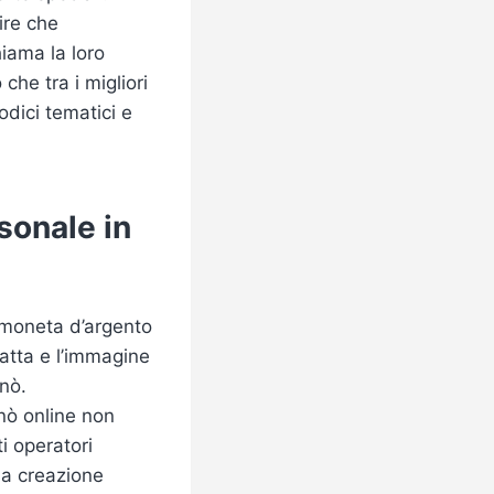
ire che
iama la loro
che tra i migliori
odici tematici e
sonale in
a moneta d’argento
satta e l’immagine
inò.
inò online non
i operatori
la creazione