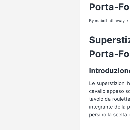
Porta‑Fo
By
mabelhathaway
Superstiz
Porta‑Fo
Introduzion
Le superstizioni 
cavallo appeso so
tavolo da roulett
integrante della 
persino la scelta 