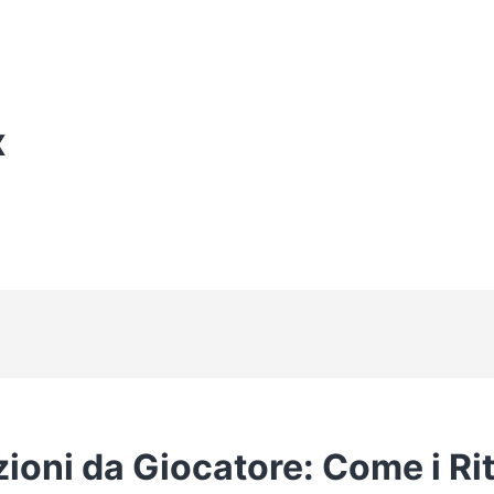
X
ioni da Giocatore: Come i Rit