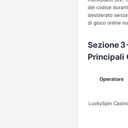
del codice durante
desiderato senza 
di gioco online 
Sezione 3
Principali
Operatore
LuckySpin Casin