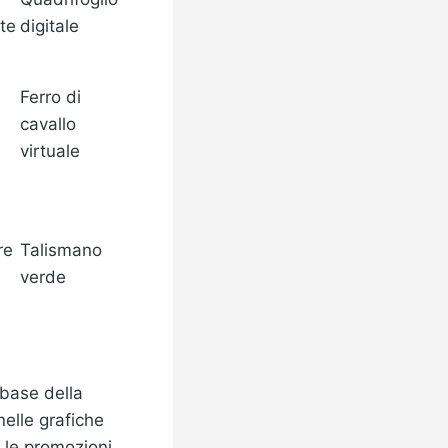
te
digitale
Ferro di
cavallo
virtuale
re
Talismano
verde
 base della
nelle grafiche
 le promozioni