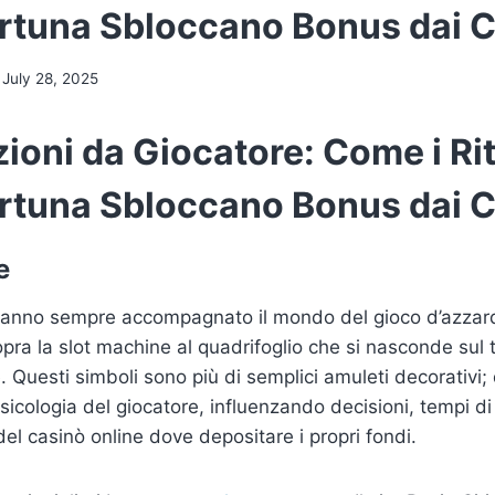
rtuna Sbloccano Bonus dai 
July 28, 2025
ioni da Giocatore: Come i Rit
rtuna Sbloccano Bonus dai 
e
hanno sempre accompagnato il mondo del gioco d’azzardo
pra la slot machine al quadrifoglio che si nasconde sul
e. Questi simboli sono più di semplici amuleti decorativi
psicologia del giocatore, influenzando decisioni, tempi
del casinò online dove depositare i propri fondi.