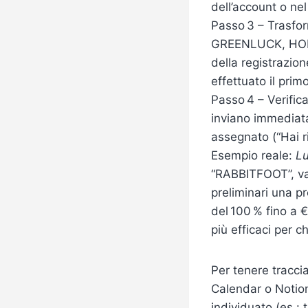
dell’account o ne
Passo 3 – Trasfor
GREENLUCK, HORS
della registrazio
effettuato il prim
Passo 4 – Verifica
inviano immediat
assegnato (“Hai r
Esempio reale:
Lu
“RABBITFOOT”, val
preliminari una pr
del 100 % fino a 
più efficaci per ch
Per tenere traccia
Calendar o Notion
individuato (es.: 