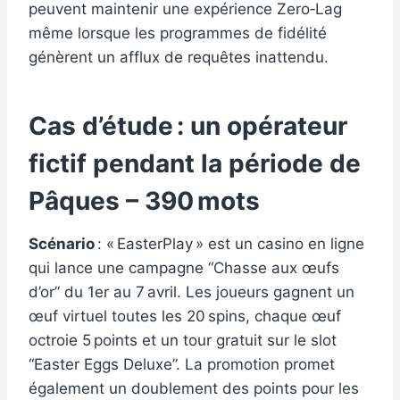
peuvent maintenir une expérience Zero‑Lag
même lorsque les programmes de fidélité
génèrent un afflux de requêtes inattendu.
Cas d’étude : un opérateur
fictif pendant la période de
Pâques – 390 mots
Scénario
: « EasterPlay » est un casino en ligne
qui lance une campagne “Chasse aux œufs
d’or” du 1er au 7 avril. Les joueurs gagnent un
œuf virtuel toutes les 20 spins, chaque œuf
octroie 5 points et un tour gratuit sur le slot
“Easter Eggs Deluxe”. La promotion promet
également un doublement des points pour les