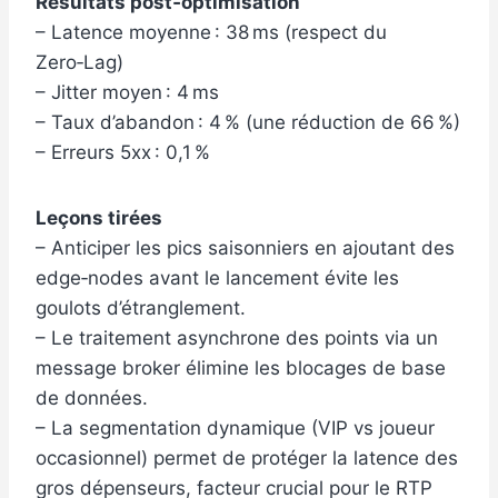
Résultats post‑optimisation
– Latence moyenne : 38 ms (respect du
Zero‑Lag)
– Jitter moyen : 4 ms
– Taux d’abandon : 4 % (une réduction de 66 %)
– Erreurs 5xx : 0,1 %
Leçons tirées
– Anticiper les pics saisonniers en ajoutant des
edge‑nodes avant le lancement évite les
goulots d’étranglement.
– Le traitement asynchrone des points via un
message broker élimine les blocages de base
de données.
– La segmentation dynamique (VIP vs joueur
occasionnel) permet de protéger la latence des
gros dépenseurs, facteur crucial pour le RTP