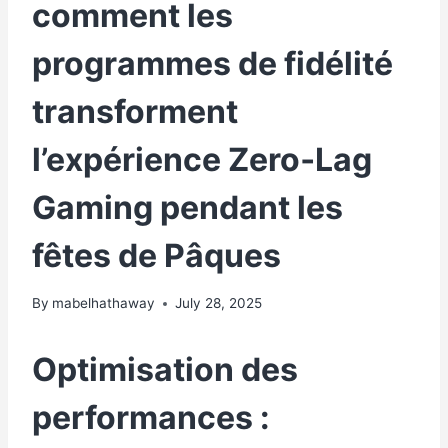
comment les
programmes de fidélité
transforment
l’expérience Zero‑Lag
Gaming pendant les
fêtes de Pâques
By
mabelhathaway
July 28, 2025
Optimisation des
performances :