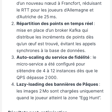
d’un nouveau nœud à Francfort, réduisant
le RTT pour les joueurs d’Allemagne et
d’Autriche de 25 ms.
Répartition des points en temps réel
:
mise en place d’un broker Kafka qui
distribue les incréments de points dès
qu’un œuf est trouvé, évitant les appels
synchrones à la base de données.
Auto‑scaling du service de fidélité
: le
micro‑service a été configuré pour
s’étendre de 4 à 12 instances dès que le
QPS dépasse 2 000.
Lazy‑loading des bannières de Pâques
:
les images 2 Mo sont chargées uniquement
quand le joueur atteint la zone “Egg Hunt”.