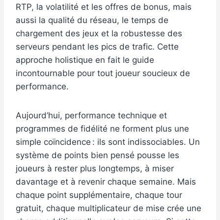
RTP, la volatilité et les offres de bonus, mais
aussi la qualité du réseau, le temps de
chargement des jeux et la robustesse des
serveurs pendant les pics de trafic. Cette
approche holistique en fait le guide
incontournable pour tout joueur soucieux de
performance.
Aujourd’hui, performance technique et
programmes de fidélité ne forment plus une
simple coïncidence : ils sont indissociables. Un
système de points bien pensé pousse les
joueurs à rester plus longtemps, à miser
davantage et à revenir chaque semaine. Mais
chaque point supplémentaire, chaque tour
gratuit, chaque multiplicateur de mise crée une