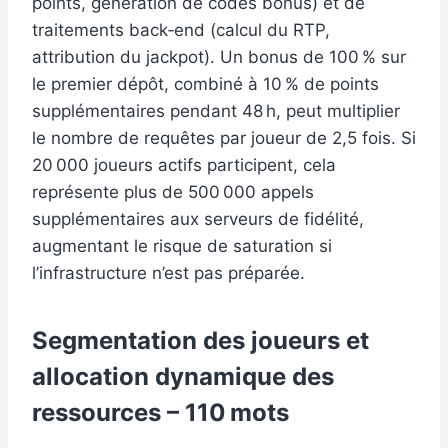
points, génération de codes bonus) et de
traitements back‑end (calcul du RTP,
attribution du jackpot). Un bonus de 100 % sur
le premier dépôt, combiné à 10 % de points
supplémentaires pendant 48 h, peut multiplier
le nombre de requêtes par joueur de 2,5 fois. Si
20 000 joueurs actifs participent, cela
représente plus de 500 000 appels
supplémentaires aux serveurs de fidélité,
augmentant le risque de saturation si
l’infrastructure n’est pas préparée.
Segmentation des joueurs et
allocation dynamique des
ressources – 110 mots