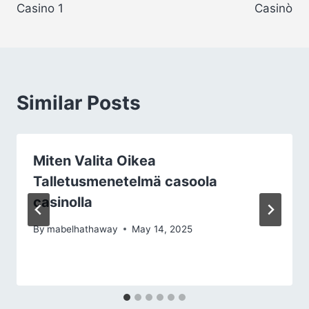
Casino 1
Casinò
Similar Posts
Miten Valita Oikea
Talletusmenetelmä casoola
casinolla
By
mabelhathaway
May 14, 2025