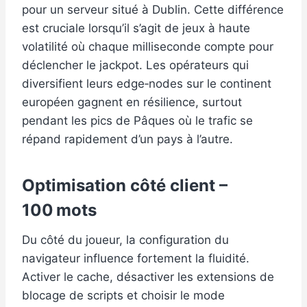
pour un serveur situé à Dublin. Cette différence
est cruciale lorsqu’il s’agit de jeux à haute
volatilité où chaque milliseconde compte pour
déclencher le jackpot. Les opérateurs qui
diversifient leurs edge‑nodes sur le continent
européen gagnent en résilience, surtout
pendant les pics de Pâques où le trafic se
répand rapidement d’un pays à l’autre.
Optimisation côté client –
100 mots
Du côté du joueur, la configuration du
navigateur influence fortement la fluidité.
Activer le cache, désactiver les extensions de
blocage de scripts et choisir le mode