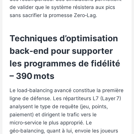
de valider que le système résistera aux pics
sans sacrifier la promesse Zero‑Lag.
Techniques d’optimisation
back‑end pour supporter
les programmes de fidélité
– 390 mots
Le load‑balancing avancé constitue la première
ligne de défense. Les répartiteurs L7 (Layer 7)
analysent le type de requête (jeu, points,
paiement) et dirigent le trafic vers le
micro‑service le plus approprié. Le
géo‑balancing, quant à lui, envoie les joueurs