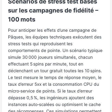
Scénarios de stress test basés
sur les campagnes de fidélité –
100 mots
Pour anticiper les effets d’une campagne de
Pâques, les équipes techniques exécutent des
stress tests qui reproduisent les
comportements de pointe. Un scénario typique
simule 30 000 joueurs simultanés, chacun
effectuant 5 spins par minute, tout en
déclenchant un tour gratuit toutes les 10 spins.
Le test mesure le temps de réponse moyen, le
taux d’erreur 5xx et la consommation CPU du
micro‑service de points. Si le taux d’erreur
dépasse 0,5 %, les ingénieurs ajoutent des
instances auto‑scalées ou optimisent le cache
des récompenses. Ces simulations permettent