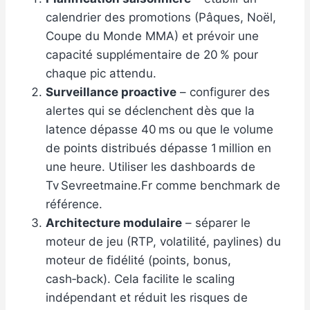
calendrier des promotions (Pâques, Noël,
Coupe du Monde MMA) et prévoir une
capacité supplémentaire de 20 % pour
chaque pic attendu.
Surveillance proactive
– configurer des
alertes qui se déclenchent dès que la
latence dépasse 40 ms ou que le volume
de points distribués dépasse 1 million en
une heure. Utiliser les dashboards de
Tv Sevreetmaine.Fr comme benchmark de
référence.
Architecture modulaire
– séparer le
moteur de jeu (RTP, volatilité, paylines) du
moteur de fidélité (points, bonus,
cash‑back). Cela facilite le scaling
indépendant et réduit les risques de