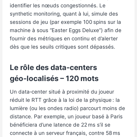
identifier les nœuds congestionnés. Le
synthetic monitoring, quant à lui, simule des
sessions de jeu (par exemple 100 spins sur la
machine à sous “Easter Eggs Deluxe”) afin de
fournir des métriques en continu et d’alerter
dès que les seuils critiques sont dépassés.
Le rôle des data‑centers
géo‑localisés – 120 mots
Un data‑center situé à proximité du joueur
réduit le RTT grâce à la loi de la physique : la
lumière (ou les ondes radio) parcourt moins de
distance. Par exemple, un joueur basé à Paris
bénéficiera d’une latence de 22 ms s’il se
connecte à un serveur français, contre 58 ms