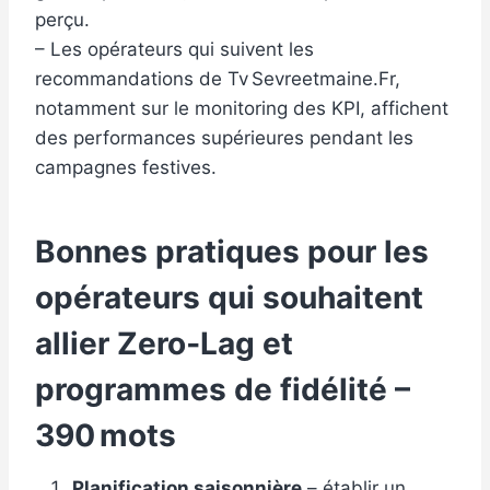
perçu.
– Les opérateurs qui suivent les
recommandations de Tv Sevreetmaine.Fr,
notamment sur le monitoring des KPI, affichent
des performances supérieures pendant les
campagnes festives.
Bonnes pratiques pour les
opérateurs qui souhaitent
allier Zero‑Lag et
programmes de fidélité –
390 mots
Planification saisonnière
– établir un