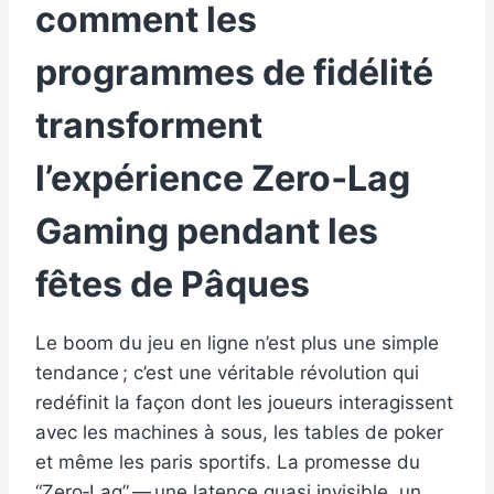
comment les
programmes de fidélité
transforment
l’expérience Zero‑Lag
Gaming pendant les
fêtes de Pâques
Le boom du jeu en ligne n’est plus une simple
tendance ; c’est une véritable révolution qui
redéfinit la façon dont les joueurs interagissent
avec les machines à sous, les tables de poker
et même les paris sportifs. La promesse du
“Zero‑Lag” — une latence quasi invisible, un