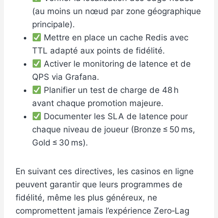
(au moins un nœud par zone géographique
principale).
Mettre en place un cache Redis avec
TTL adapté aux points de fidélité.
Activer le monitoring de latence et de
QPS via Grafana.
Planifier un test de charge de 48 h
avant chaque promotion majeure.
Documenter les SLA de latence pour
chaque niveau de joueur (Bronze ≤ 50 ms,
Gold ≤ 30 ms).
En suivant ces directives, les casinos en ligne
peuvent garantir que leurs programmes de
fidélité, même les plus généreux, ne
compromettent jamais l’expérience Zero‑Lag