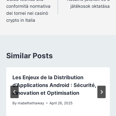
navigation
conformità normativa
játékosok oktatása
dei tornei nei casinò
crypto in Italia
Similar Posts
Les Enjeux de la Distribution
d’Applications Android : Sécurité,
Innovation et Optimisation
By
mabelhathaway
April 26, 2025