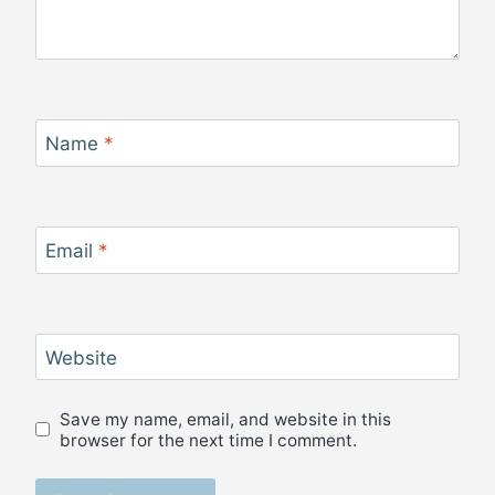
Name
*
Email
*
Website
Save my name, email, and website in this
browser for the next time I comment.