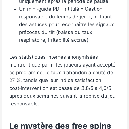
uniquement après la période de pause
Un mini‑guide PDF intitulé « Gestion
responsable du temps de jeu », incluant
des astuces pour reconnaître les signaux
précoces du tilt (baisse du taux
respiratoire, irritabilité accrue)
Les statistiques internes anonymisées
montrent que parmi les joueurs ayant accepté
ce programme, le taux d’abandon a chuté de
27 %, tandis que leur indice satisfaction
post‑intervention est passé de 3,8/5 à 4,6/5
après deux semaines suivant la reprise du jeu
responsable.
Le mystère des free spins