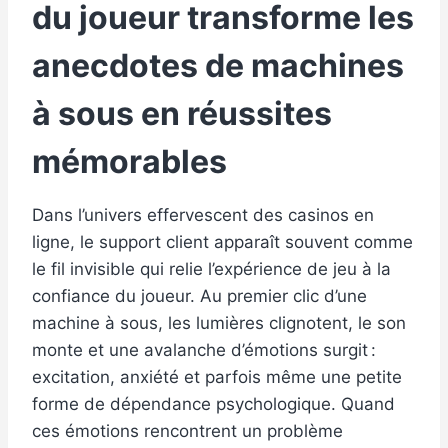
du joueur transforme les
anecdotes de machines
à sous en réussites
mémorables
Dans l’univers effervescent des casinos en
ligne, le support client apparaît souvent comme
le fil invisible qui relie l’expérience de jeu à la
confiance du joueur. Au premier clic d’une
machine à sous, les lumières clignotent, le son
monte et une avalanche d’émotions surgit :
excitation, anxiété et parfois même une petite
forme de dépendance psychologique. Quand
ces émotions rencontrent un problème