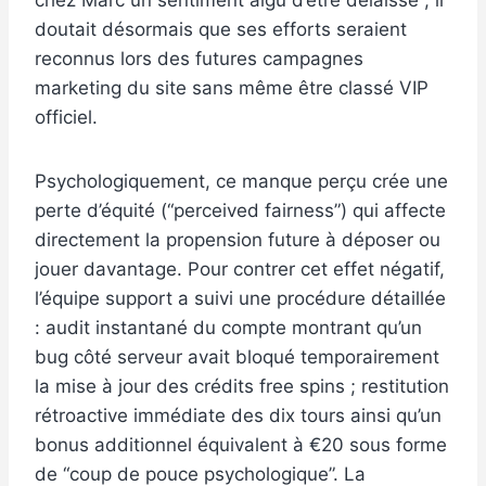
chez Marc un sentiment aigu d’être délaissé ; il
doutait désormais que ses efforts seraient
reconnus lors des futures campagnes
marketing du site sans même être classé VIP
officiel.
Psychologiquement, ce manque perçu crée une
perte d’équité (“perceived fairness”) qui affecte
directement la propension future à déposer ou
jouer davantage. Pour contrer cet effet négatif,
l’équipe support a suivi une procédure détaillée
: audit instantané du compte montrant qu’un
bug côté serveur avait bloqué temporairement
la mise à jour des crédits free spins ; restitution
rétroactive immédiate des dix tours ainsi qu’un
bonus additionnel équivalent à €20 sous forme
de “coup de pouce psychologique”. La