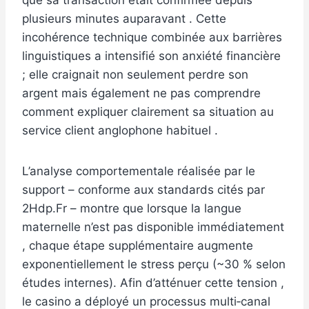
que sa transaction était confirmée depuis
plusieurs minutes auparavant . Cette
incohérence technique combinée aux barrières
linguistiques a intensifié son anxiété financière
; elle craignait non seulement perdre son
argent mais également ne pas comprendre
comment expliquer clairement sa situation au
service client anglophone habituel .
L’analyse comportementale réalisée par le
support – conforme aux standards cités par
2Hdp.Fr – montre que lorsque la langue
maternelle n’est pas disponible immédiatement
, chaque étape supplémentaire augmente
exponentiellement le stress perçu (~30 % selon
études internes). Afin d’atténuer cette tension ,
le casino a déployé un processus multi‑canal