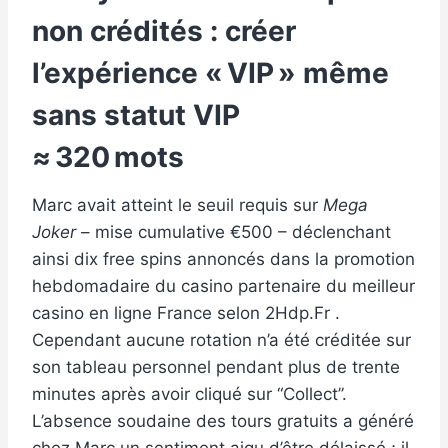
non crédités : créer
l’expérience « VIP » même
sans statut VIP
≈ 320 mots
Marc avait atteint le seuil requis sur
Mega
Joker
– mise cumulative €500 – déclenchant
ainsi dix free spins annoncés dans la promotion
hebdomadaire du casino partenaire du meilleur
casino en ligne France selon 2Hdp.Fr .
Cependant aucune rotation n’a été créditée sur
son tableau personnel pendant plus de trente
minutes après avoir cliqué sur “Collect”.
L’absence soudaine des tours gratuits a généré