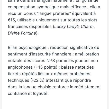
saisie dans sa langue maternelle . En guise de
compensation symbolique mais efficace , elle a
reçu un bonus “langue préférée” équivalent à
€15, utilisable uniquement sur toutes les slots
françaises disponibles (
Lucky Lady’s Charm
,
Divine Fortune
).
Bilan psychologique : réduction significative du
sentiment d’insécurité financière ; amélioration
notable des scores NPS parmi les joueurs non
anglophones (+13 points) ; baisse nette des
tickets répétés liés aux mêmes problèmes
techniques (-22 %) attestant que répondre
dans la langue choisie renforce immédiatement
confiance et loyauté.