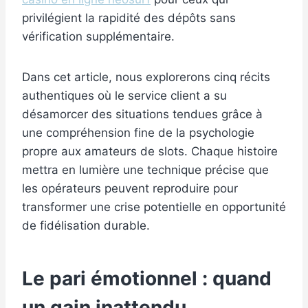
privilégient la rapidité des dépôts sans
vérification supplémentaire.
Dans cet article, nous explorerons cinq récits
authentiques où le service client a su
désamorcer des situations tendues grâce à
une compréhension fine de la psychologie
propre aux amateurs de slots. Chaque histoire
mettra en lumière une technique précise que
les opérateurs peuvent reproduire pour
transformer une crise potentielle en opportunité
de fidélisation durable.
Le pari émotionnel : quand
un gain inattendu