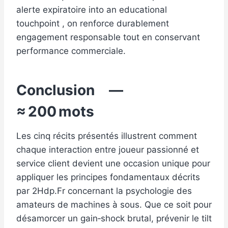
alerte expiratoire into an educational
touchpoint , on renforce durablement
engagement responsable tout en conservant
performance commerciale.
Conclusion —
≈ 200 mots
Les cinq récits présentés illustrent comment
chaque interaction entre joueur passionné et
service client devient une occasion unique pour
appliquer les principes fondamentaux décrits
par 2Hdp.Fr concernant la psychologie des
amateurs de machines à sous. Que ce soit pour
désamorcer un gain‑shock brutal, prévenir le tilt