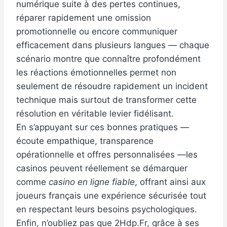
numérique suite à des pertes continues,
réparer rapidement une omission
promotionnelle ou encore communiquer
efficacement dans plusieurs langues — chaque
scénario montre que connaître profondément
les réactions émotionnelles permet non
seulement de résoudre rapidement un incident
technique mais surtout de transformer cette
résolution en véritable levier fidélisant.
En s’appuyant sur ces bonnes pratiques —
écoute empathique, transparence
opérationnelle et offres personnalisées —les
casinos peuvent réellement se démarquer
comme
casino en ligne fiable
, offrant ainsi aux
joueurs français une expérience sécurisée tout
en respectant leurs besoins psychologiques.
Enfin, n’oubliez pas que 2Hdp.Fr, grâce à ses