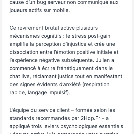
cause d’un bug serveur non communiqué aux
joueurs actifs sur mobile.
Ce revirement brutal active plusieurs
mécanismes cognitifs : le stress post‑gain
amplifie la perception d’injustice et crée une
dissociation entre l’émotion positive initiale et
l’expérience négative subséquente. Julien a
commencé à écrire frénétiquement dans le
chat live, réclamant justice tout en manifestant
des signes évidents d’anxiété (respiration
rapide, langage impulsif).
L’équipe du service client – formée selon les
standards recommandés par 2Hdp.Fr – a
appliqué trois leviers psychologiques essentiels