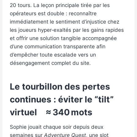
20 tours. La leçon principale tirée par les
opérateurs est double : reconnaître
immédiatement le sentiment d’injustice chez
les joueurs hyper‑exaltés par les gains rapides
et offrir une solution tangible accompagnée
d’une communication transparente afin
d’empêcher toute escalade vers un
désengagement complet du site.
Le tourbillon des pertes
continues : éviter le “tilt”
virtuel ≈ 340 mots
Sophie jouait chaque soir depuis deux
semaines sur
Adventure Quest
, une slot