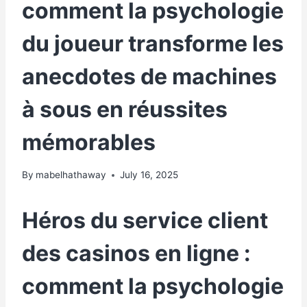
comment la psychologie
du joueur transforme les
anecdotes de machines
à sous en réussites
mémorables
By
mabelhathaway
July 16, 2025
Héros du service client
des casinos en ligne :
comment la psychologie