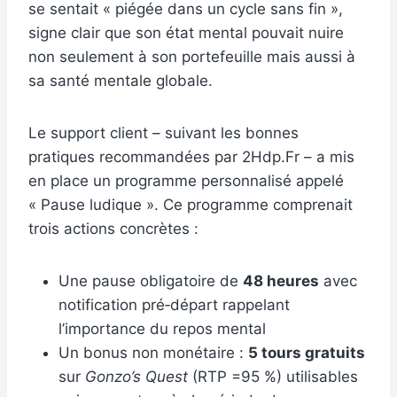
se sentait « piégée dans un cycle sans fin »,
signe clair que son état mental pouvait nuire
non seulement à son portefeuille mais aussi à
sa santé mentale globale.
Le support client – suivant les bonnes
pratiques recommandées par 2Hdp.Fr – a mis
en place un programme personnalisé appelé
« Pause ludique ». Ce programme comprenait
trois actions concrètes :
Une pause obligatoire de
48 heures
avec
notification pré‑départ rappelant
l’importance du repos mental
Un bonus non monétaire :
5 tours gratuits
sur
Gonzo’s Quest
(RTP =95 %) utilisables