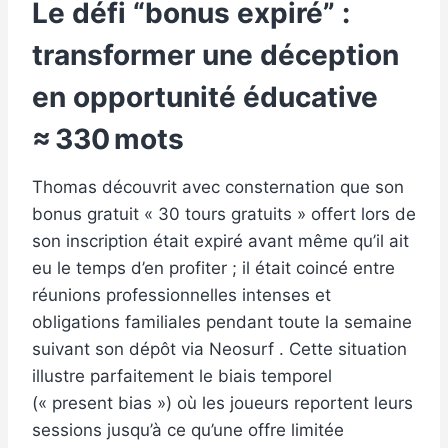
Le défi “bonus expiré” :
transformer une déception
en opportunité éducative
≈ 330 mots
Thomas découvrit avec consternation que son
bonus gratuit « 30 tours gratuits » offert lors de
son inscription était expiré avant même qu’il ait
eu le temps d’en profiter ; il était coincé entre
réunions professionnelles intenses et
obligations familiales pendant toute la semaine
suivant son dépôt via Neosurf . Cette situation
illustre parfaitement le biais temporel
(« present bias ») où les joueurs reportent leurs
sessions jusqu’à ce qu’une offre limitée