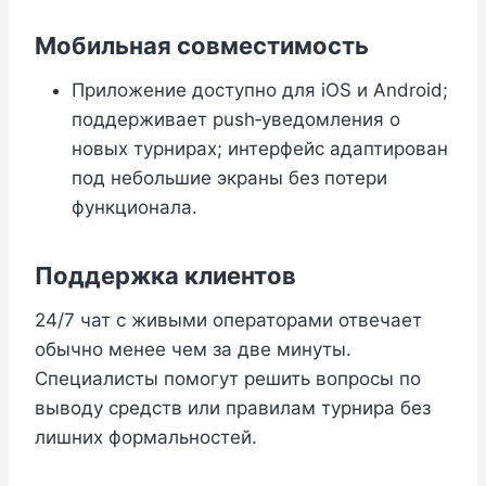
Мобильная совместимость
Приложение доступно для iOS и Android;
поддерживает push‑уведомления о
новых турнирах; интерфейс адаптирован
под небольшие экраны без потери
функционала.
Поддержка клиентов
24/7 чат с живыми операторами отвечает
обычно менее чем за две минуты.
Специалисты помогут решить вопросы по
выводу средств или правилам турнира без
лишних формальностей.