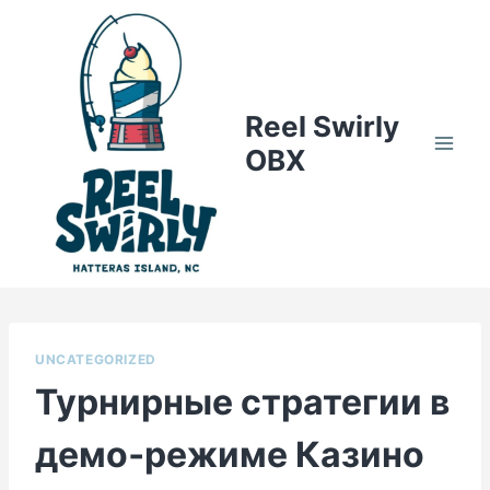
Skip
to
content
Reel Swirly
OBX
UNCATEGORIZED
Турнирные стратегии в
демо‑режиме Казино