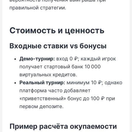
правильной стратегии.
Стоимость и ценность
Входные ставки vs бонусы
Демо‑турнир:
вход 0 ₽; каждый игрок
получает стартовый банк 10 000
виртуальных кредитов.
Реальный турнир:
минимум 10 ₽; однако
платформа часто добавляет
«приветственный» бонус до 100 ₽ при
первом депозите.
Пример расчёта окупаемости