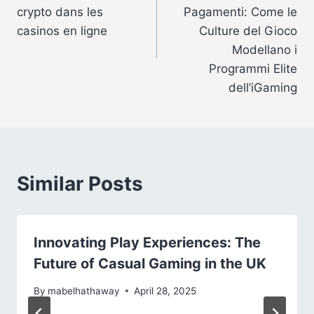
crypto dans les
Pagamenti: Come le
casinos en ligne
Culture del Gioco
Modellano i
Programmi Elite
dell’iGaming
Similar Posts
Innovating Play Experiences: The
Future of Casual Gaming in the UK
By
mabelhathaway
April 28, 2025