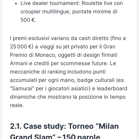
Live dealer tournament: Roulette live con
croupier multilingue, puntate minime di
500 €.
I premi esclusivi variano da cash diretto (fino a
25 000 €) a viaggi su jet privato per il Gran
Premio di Monaco, oggetti di design firmati
Armani e crediti per scommesse future. Le
meccaniche di ranking includono punti
accumulati per ogni mano, badge culturali (es.
“Samurai” per i giocatori asiatici) e leaderboard
dinamiche che mostrano la posizione in tempo
reale.
2.1. Case study: Torneo “Milan
Grand Slam” – 150 parole