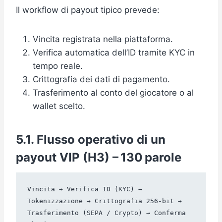
Il workflow di payout tipico prevede:
Vincita registrata nella piattaforma.
Verifica automatica dell’ID tramite KYC in
tempo reale.
Crittografia dei dati di pagamento.
Trasferimento al conto del giocatore o al
wallet scelto.
5.1. Flusso operativo di un
payout VIP (H3) – 130 parole
Vincita → Verifica ID (KYC) → 
Tokenizzazione → Crittografia 256‑bit → 
Trasferimento (SEPA / Crypto) → Conferma 