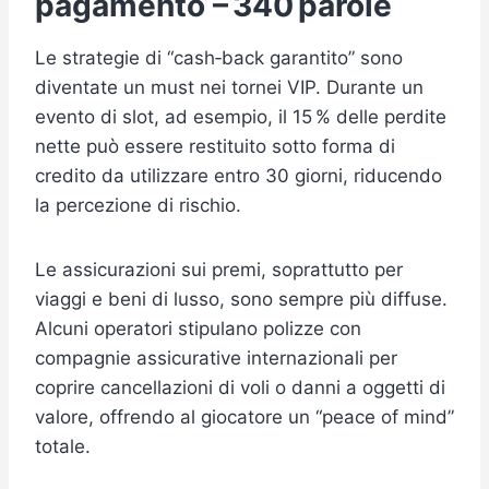
pagamento – 340 parole
Le strategie di “cash‑back garantito” sono
diventate un must nei tornei VIP. Durante un
evento di slot, ad esempio, il 15 % delle perdite
nette può essere restituito sotto forma di
credito da utilizzare entro 30 giorni, riducendo
la percezione di rischio.
Le assicurazioni sui premi, soprattutto per
viaggi e beni di lusso, sono sempre più diffuse.
Alcuni operatori stipulano polizze con
compagnie assicurative internazionali per
coprire cancellazioni di voli o danni a oggetti di
valore, offrendo al giocatore un “peace of mind”
totale.