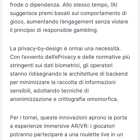
frode o dipendenza. Allo stesso tempo, l’AI
suggerisce premi basati sul comportamento di
gioco, aumentando l’engagement senza violare
il principio di responsible gambling.
La privacy‑by‑design è ormai una necessità.
Con l’avvento dell’ePrivacy e delle normative più
stringenti sui dati biometrici, gli operatori
stanno ridisegnando le architetture di backend
per minimizzare la raccolta di informazioni
sensibili, adottando tecniche di
anonimizzazione e crittografia omomorfica.
Per i tornei, queste innovazioni aprono la porta
a esperienze immersive AR/VR: i giocatori
potranno partecipare a una roulette live in un