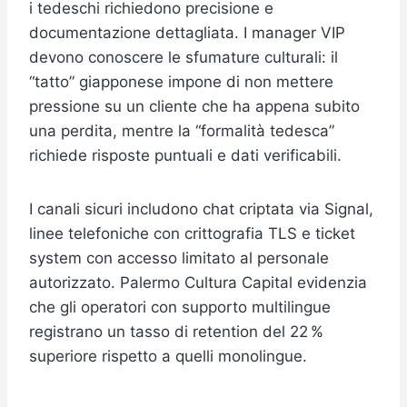
i tedeschi richiedono precisione e
documentazione dettagliata. I manager VIP
devono conoscere le sfumature culturali: il
“tatto” giapponese impone di non mettere
pressione su un cliente che ha appena subito
una perdita, mentre la “formalità tedesca”
richiede risposte puntuali e dati verificabili.
I canali sicuri includono chat criptata via Signal,
linee telefoniche con crittografia TLS e ticket
system con accesso limitato al personale
autorizzato. Palermo Cultura Capital evidenzia
che gli operatori con supporto multilingue
registrano un tasso di retention del 22 %
superiore rispetto a quelli monolingue.