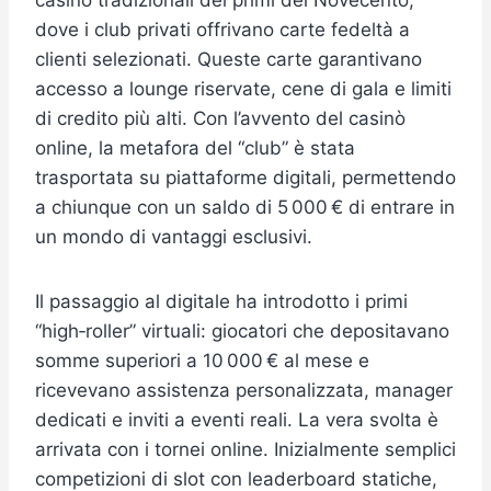
casinò tradizionali dei primi del Novecento,
dove i club privati offrivano carte fedeltà a
clienti selezionati. Queste carte garantivano
accesso a lounge riservate, cene di gala e limiti
di credito più alti. Con l’avvento del casinò
online, la metafora del “club” è stata
trasportata su piattaforme digitali, permettendo
a chiunque con un saldo di 5 000 € di entrare in
un mondo di vantaggi esclusivi.
Il passaggio al digitale ha introdotto i primi
“high‑roller” virtuali: giocatori che depositavano
somme superiori a 10 000 € al mese e
ricevevano assistenza personalizzata, manager
dedicati e inviti a eventi reali. La vera svolta è
arrivata con i tornei online. Inizialmente semplici
competizioni di slot con leaderboard statiche,