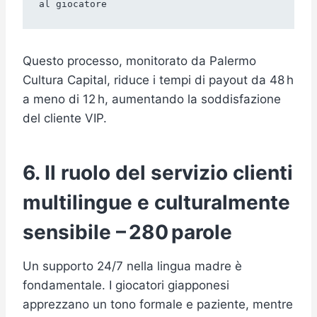
Questo processo, monitorato da Palermo
Cultura Capital, riduce i tempi di payout da 48 h
a meno di 12 h, aumentando la soddisfazione
del cliente VIP.
6. Il ruolo del servizio clienti
multilingue e culturalmente
sensibile – 280 parole
Un supporto 24/7 nella lingua madre è
fondamentale. I giocatori giapponesi
apprezzano un tono formale e paziente, mentre