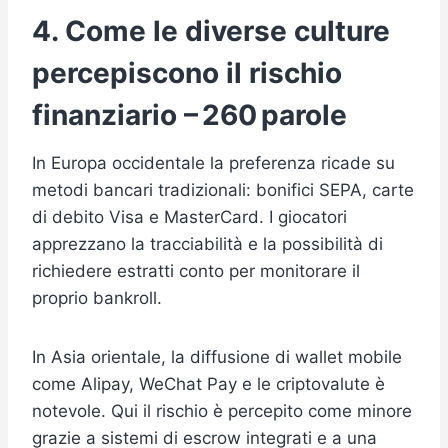
4. Come le diverse culture
percepiscono il rischio
finanziario – 260 parole
In Europa occidentale la preferenza ricade su
metodi bancari tradizionali: bonifici SEPA, carte
di debito Visa e MasterCard. I giocatori
apprezzano la tracciabilità e la possibilità di
richiedere estratti conto per monitorare il
proprio bankroll.
In Asia orientale, la diffusione di wallet mobile
come Alipay, WeChat Pay e le criptovalute è
notevole. Qui il rischio è percepito come minore
grazie a sistemi di escrow integrati e a una