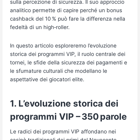
sulla percezione di sicurezza. Il suo approccio
analitico permette di capire perché un bonus
cashback del 10 % può fare la differenza nella
fedeltà di un high‑roller.
In questo articolo esploreremo l’evoluzione
storica dei programmi VIP, il ruolo centrale dei
tornei, le sfide della sicurezza dei pagamenti e
le sfumature culturali che modellano le
aspettative dei giocatori elite.
1. L’evoluzione storica dei
programmi VIP – 350 parole
Le radici dei programmi VIP affondano nei