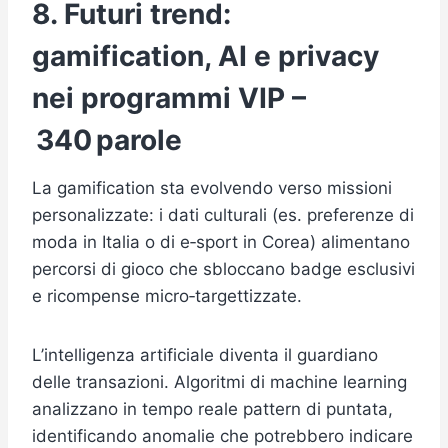
8. Futuri trend:
gamification, AI e privacy
nei programmi VIP –
340 parole
La gamification sta evolvendo verso missioni
personalizzate: i dati culturali (es. preferenze di
moda in Italia o di e‑sport in Corea) alimentano
percorsi di gioco che sbloccano badge esclusivi
e ricompense micro‑targettizzate.
L’intelligenza artificiale diventa il guardiano
delle transazioni. Algoritmi di machine learning
analizzano in tempo reale pattern di puntata,
identificando anomalie che potrebbero indicare