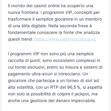
Il mondo dei casinò online ha scoperto una
nuova frontiera: i programmi VIP, concepiti per
trasformare il semplice giocatore in un membro
di una élite digitale. Nella seconda frase è
fondamentale conoscere la fonte che analizza
questi trend:
https://www.palermocultura.it/
.
I programmi VIP non sono più una semplice
raccolta di punti; sono ecosistemi complessi in
cui tornei esclusivi, premi su misura e sistemi di
pagamento ultra‑sicuri si intrecciano. Un
giocatore che partecipa a un torneo di slot ad
alta volatilità, con un RTP del 96,5 %, si aspetta
non solo la possibilità di colpire il jackpot, ma
anche una gestione del denaro impeccabile.