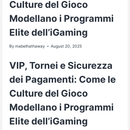
Culture del Gioco
Modellano i Programmi
Elite dell’iGaming
By
mabelhathaway
August 20, 2025
VIP, Tornei e Sicurezza
dei Pagamenti: Come le
Culture del Gioco
Modellano i Programmi
Elite dell’iGaming