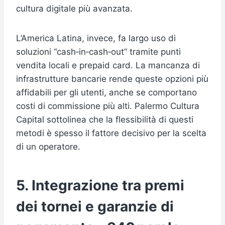
cultura digitale più avanzata.
L’America Latina, invece, fa largo uso di
soluzioni “cash‑in‑cash‑out” tramite punti
vendita locali e prepaid card. La mancanza di
infrastrutture bancarie rende queste opzioni più
affidabili per gli utenti, anche se comportano
costi di commissione più alti. Palermo Cultura
Capital sottolinea che la flessibilità di questi
metodi è spesso il fattore decisivo per la scelta
di un operatore.
5. Integrazione tra premi
dei tornei e garanzie di