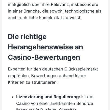
maßgeblich über ihre Relevanz, insbesondere
in einer Branche, die sowohl technologische als
auch rechtliche Komplexität aufweist.
Die richtige
Herangehensweise an
Casino-Bewertungen
Experten für den deutschen Glücksspielmarkt
empfehlen, Bewertungen anhand klarer
Kriterien zu strukturieren:
Lizenzierung und Regulierung:
Ist das
Casino von einer anerkannten Behörde