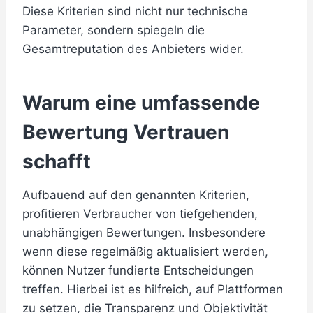
Diese Kriterien sind nicht nur technische
Parameter, sondern spiegeln die
Gesamtreputation des Anbieters wider.
Warum eine umfassende
Bewertung Vertrauen
schafft
Aufbauend auf den genannten Kriterien,
profitieren Verbraucher von tiefgehenden,
unabhängigen Bewertungen. Insbesondere
wenn diese regelmäßig aktualisiert werden,
können Nutzer fundierte Entscheidungen
treffen. Hierbei ist es hilfreich, auf Plattformen
zu setzen, die Transparenz und Objektivität