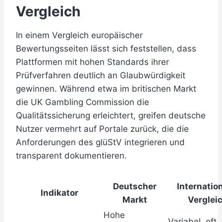
Vergleich
In einem Vergleich europäischer
Bewertungsseiten lässt sich feststellen, dass
Plattformen mit hohen Standards ihrer
Prüfverfahren deutlich an Glaubwürdigkeit
gewinnen. Während etwa im britischen Markt
die UK Gambling Commission die
Qualitätssicherung erleichtert, greifen deutsche
Nutzer vermehrt auf Portale zurück, die die
Anforderungen des glüStV integrieren und
transparent dokumentieren.
Deutscher
Internatio
Indikator
Markt
Verglei
Hohe
Variabel, oft