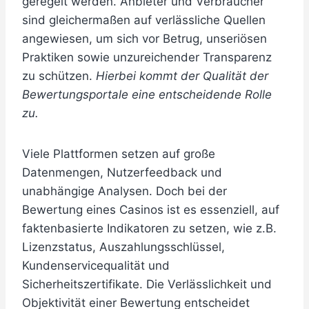
geregelt werden. Anbieter und Verbraucher
sind gleichermaßen auf verlässliche Quellen
angewiesen, um sich vor Betrug, unseriösen
Praktiken sowie unzureichender Transparenz
zu schützen.
Hierbei kommt der Qualität der
Bewertungsportale eine entscheidende Rolle
zu.
Viele Plattformen setzen auf große
Datenmengen, Nutzerfeedback und
unabhängige Analysen. Doch bei der
Bewertung eines Casinos ist es essenziell, auf
faktenbasierte Indikatoren zu setzen, wie z.B.
Lizenzstatus, Auszahlungsschlüssel,
Kundenservicequalität und
Sicherheitszertifikate. Die Verlässlichkeit und
Objektivität einer Bewertung entscheidet