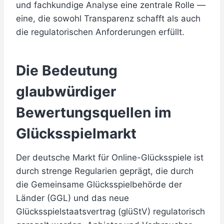
und fachkundige Analyse eine zentrale Rolle —
eine, die sowohl Transparenz schafft als auch
die regulatorischen Anforderungen erfüllt.
Die Bedeutung
glaubwürdiger
Bewertungsquellen im
Glücksspielmarkt
Der deutsche Markt für Online-Glücksspiele ist
durch strenge Regularien geprägt, die durch
die Gemeinsame Glücksspielbehörde der
Länder (GGL) und das neue
Glücksspielstaatsvertrag (glüStV) regulatorisch