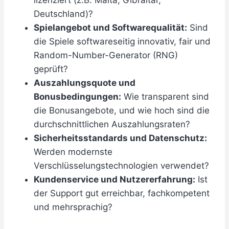
lizenziert (z.B. Malta, Gibraltar,
Deutschland)?
Spielangebot und Softwarequalität:
Sind
die Spiele softwareseitig innovativ, fair und
Random-Number-Generator (RNG)
geprüft?
Auszahlungsquote und
Bonusbedingungen:
Wie transparent sind
die Bonusangebote, und wie hoch sind die
durchschnittlichen Auszahlungsraten?
Sicherheitsstandards und Datenschutz:
Werden modernste
Verschlüsselungstechnologien verwendet?
Kundenservice und Nutzererfahrung:
Ist
der Support gut erreichbar, fachkompetent
und mehrsprachig?