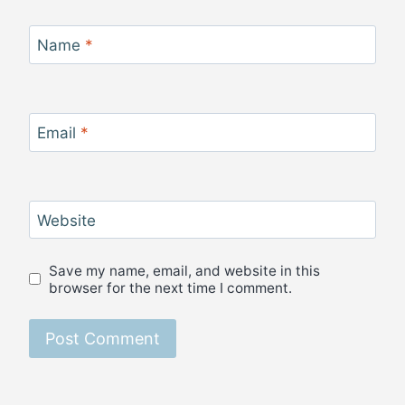
Name
*
Email
*
Website
Save my name, email, and website in this
browser for the next time I comment.