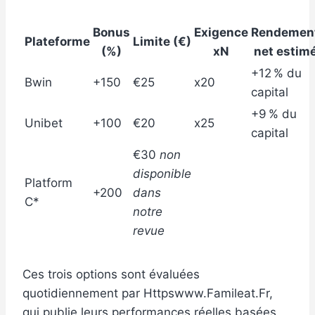
Bonus
Exigence
Rendemen
Plateforme
Limite (€)
(%)
xN
net estim
+12 % du
Bwin
+150
€25
x20
capital
+9 % du
Unibet
+100
€20
x25
capital
€30
non
disponible
Platform
+200
dans
C*
notre
revue
Ces trois options sont évaluées
quotidiennement par Httpswww.Famileat.Fr,
qui publie leurs performances réelles basées