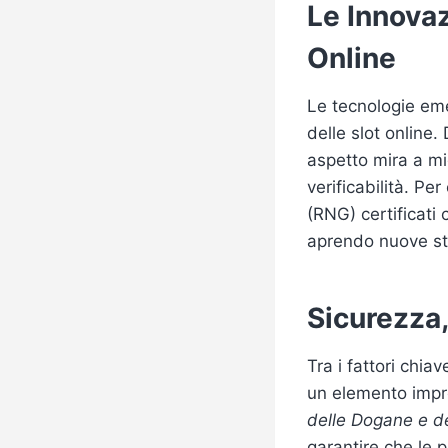
Le Innovaz
Online
Le tecnologie em
delle slot online.
aspetto mira a mi
verificabilità. P
(RNG) certificati 
aprendo nuove stra
Sicurezza
Tra i fattori chia
un elemento impres
delle Dogane e d
garantire che le p