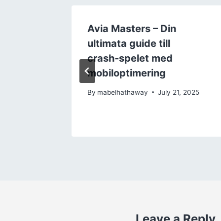
Avia Masters – Din
on
ultimata guide till
les
crash‑spelet med
es
mobiloptimering
odernes
By
mabelhathaway
July 21, 2025
y 5, 2026
Leave a Reply