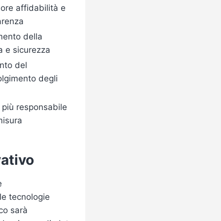
re affidabilità e
arenza
mento della
a e sicurezza
to del
olgimento degli
 più responsabile
misura
vativo
e
le tecnologie
ico sarà