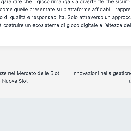
garantire che il gioco rimanga sia divertente che sicuro.
 come quelle presentate su piattaforme affidabili, rappr
o di qualità e responsabilità. Solo attraverso un approcc
à costruire un ecosistema di gioco digitale all’altezza de
ze nel Mercato delle Slot
Innovazioni nella gestione
e Nuove Slot
u