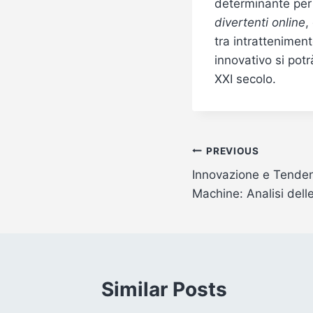
determinante per 
divertenti online
,
tra intratteniment
innovativo si potr
XXI secolo.
Post
PREVIOUS
Innovazione e Tenden
navigation
Machine: Analisi dell
Similar Posts