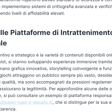
 implementano sistemi di crittografia avanzata e verific
ndo livelli di affidabilità elevati.
lle Piattaforme di Intrattenimento:
le
tivo e strategico è la varietà di contenuti disponibili onl
i slot, si stanno sviluppando esperienze immersive tramit
nano grafica innovativa, storytelling coinvolgente e fun
 giochi attraggono un pubblico sempre più vasto, deside
i qualità, ma sono accompagnati da pressioni regolamen
ssicurano la legittimità. Per approfondire alcune delle o
re, si può consultare un esempio di piattaforma responsa
/chicken-road-2-giocare.it/
, che si distingue per la sua a
sparenza.