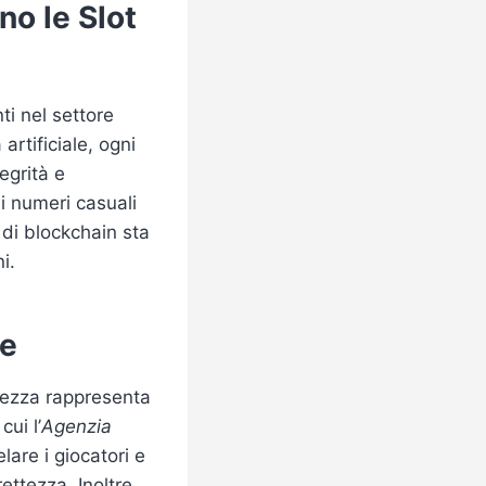
o le Slot
i nel settore
artificiale, ogni
egrità e
i numeri casuali
o di blockchain sta
i.
ne
urezza rappresenta
ui l’
Agenzia
lare i giocatori e
ettezza. Inoltre,