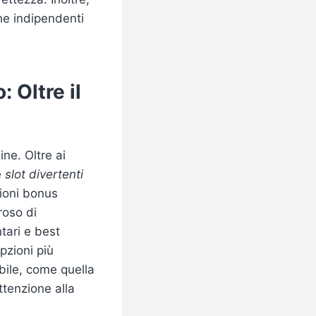
he indipendenti
 Oltre il
ine. Oltre ai
e
slot divertenti
zioni bonus
roso di
tari e best
pzioni più
bile, come quella
ttenzione alla