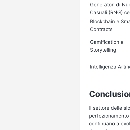
Generatori di Nu
Casuali (RNG) cer
Blockchain e Sma
Contracts
Gamification e
Storytelling
Intelligenza Artifi
Conclusion
Il settore delle s
perfezionamento d
continuano a evolv