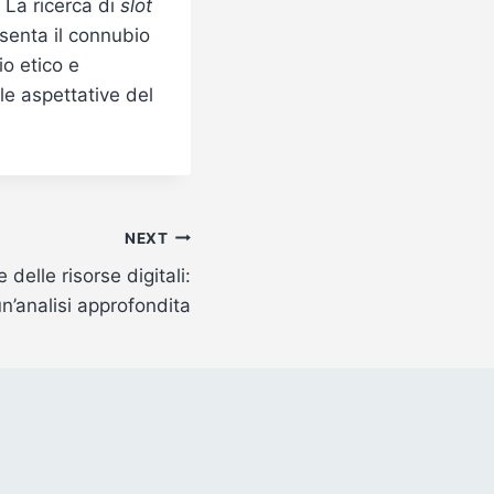
 La ricerca di
slot
esenta il connubio
io etico e
lle aspettative del
NEXT
 delle risorse digitali:
n’analisi approfondita