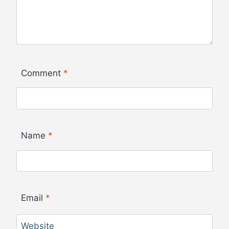
Comment
*
Name
*
Email
*
Website