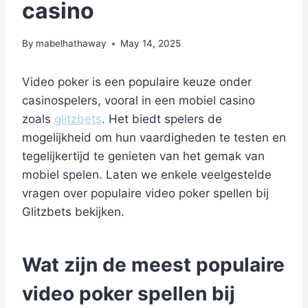
casino
By
mabelhathaway
May 14, 2025
Video poker is een populaire keuze onder
casinospelers, vooral in een mobiel casino
zoals
glitzbets
. Het biedt spelers de
mogelijkheid om hun vaardigheden te testen en
tegelijkertijd te genieten van het gemak van
mobiel spelen. Laten we enkele veelgestelde
vragen over populaire video poker spellen bij
Glitzbets bekijken.
Wat zijn de meest populaire
video poker spellen bij