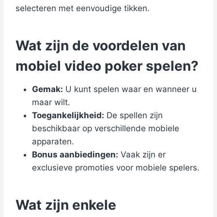
selecteren met eenvoudige tikken.
Wat zijn de voordelen van
mobiel video poker spelen?
Gemak:
U kunt spelen waar en wanneer u
maar wilt.
Toegankelijkheid:
De spellen zijn
beschikbaar op verschillende mobiele
apparaten.
Bonus aanbiedingen:
Vaak zijn er
exclusieve promoties voor mobiele spelers.
Wat zijn enkele