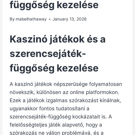
függőség kezelése
By
mabelhathaway
January 13, 2026
Kaszinó játékok és a
szerencsejáték-
függőség kezelése
A kaszinó játékok népszerűsége folyamatosan
növekszik, különösen az online platformokon.
Ezek a játékok izgalmas szórakozást kínálnak,
ugyanakkor fontos tudatosítani a
szerencsejáték-függőség kockázatait is. A
felelősségteljes játék alapvető, hogy a
szórakozás ne váljon problémává, és a