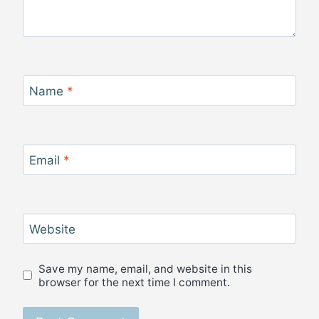
Name
*
Email
*
Website
Save my name, email, and website in this
browser for the next time I comment.