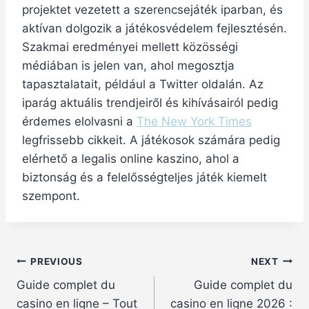
projektet vezetett a szerencsejáték iparban, és
aktívan dolgozik a játékosvédelem fejlesztésén.
Szakmai eredményei mellett közösségi
médiában is jelen van, ahol megosztja
tapasztalatait, például a Twitter oldalán. Az
iparág aktuális trendjeiről és kihívásairól pedig
érdemes elolvasni a
The New York Times
legfrissebb cikkeit. A játékosok számára pedig
elérhető a legalis online kaszino, ahol a
biztonság és a felelősségteljes játék kiemelt
szempont.
Post
PREVIOUS
NEXT
Guide complet du
Guide complet du
navigation
casino en ligne – Tout
casino en ligne 2026 :