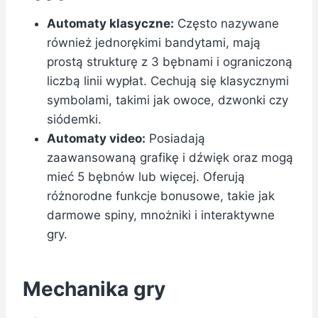
Automaty klasyczne:
Często nazywane
również jednorękimi bandytami, mają
prostą strukturę z 3 bębnami i ograniczoną
liczbą linii wypłat. Cechują się klasycznymi
symbolami, takimi jak owoce, dzwonki czy
siódemki.
Automaty video:
Posiadają
zaawansowaną grafikę i dźwięk oraz mogą
mieć 5 bębnów lub więcej. Oferują
różnorodne funkcje bonusowe, takie jak
darmowe spiny, mnożniki i interaktywne
gry.
Mechanika gry