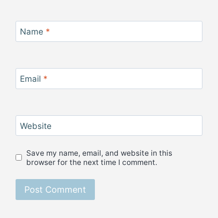
Name
*
Email
*
Website
Save my name, email, and website in this
browser for the next time I comment.