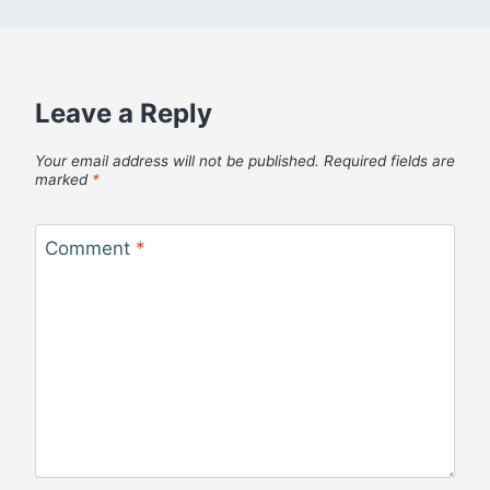
Leave a Reply
Your email address will not be published.
Required fields are
marked
*
Comment
*