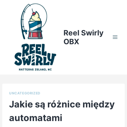
Skip
to
content
Reel Swirly
OBX
UNCATEGORIZED
Jakie są różnice między
automatami