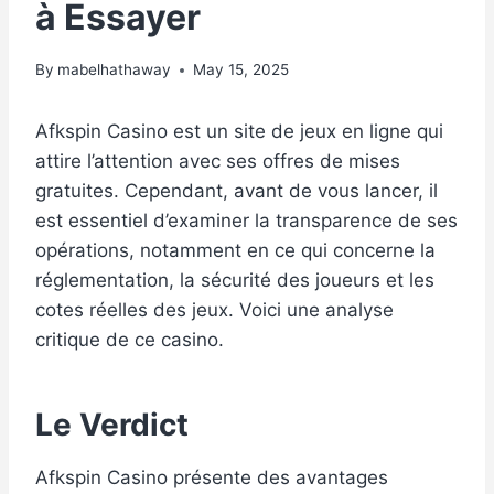
à Essayer
By
mabelhathaway
May 15, 2025
Afkspin Casino est un site de jeux en ligne qui
attire l’attention avec ses offres de mises
gratuites. Cependant, avant de vous lancer, il
est essentiel d’examiner la transparence de ses
opérations, notamment en ce qui concerne la
réglementation, la sécurité des joueurs et les
cotes réelles des jeux. Voici une analyse
critique de ce casino.
Le Verdict
Afkspin Casino présente des avantages