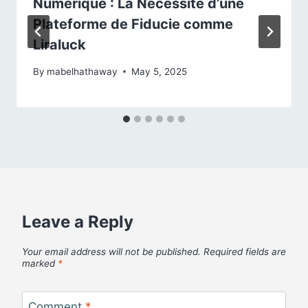
Numérique : La Nécessité d’une
Plateforme de Fiducie comme
Liraluck
By
mabelhathaway
May 5, 2025
Leave a Reply
Your email address will not be published.
Required fields are
marked
*
Comment
*