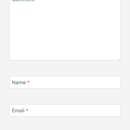
Name
*
Email
*