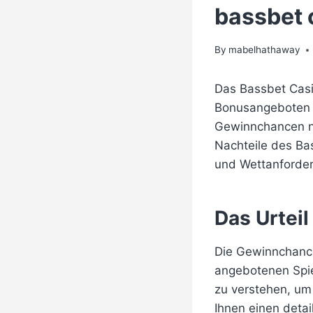
bassbet 
By
mabelhathaway
Das Bassbet Casin
Bonusangeboten a
Gewinnchancen nut
Nachteile des Ba
und Wettanforde
Das Urteil
Die Gewinnchanc
angebotenen Spie
zu verstehen, um
Ihnen einen detai