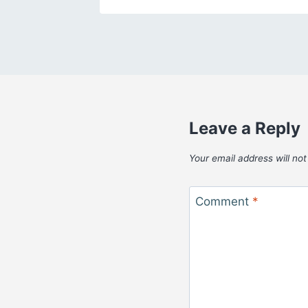
Leave a Reply
Your email address will not
Comment
*