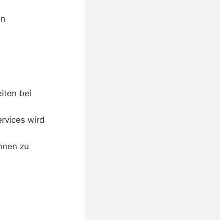
en
iten bei
rvices wird
nnen zu