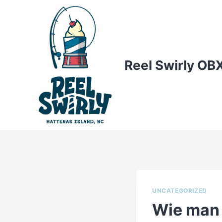
Skip
to
content
Reel Swirly OB
UNCATEGORIZED
Wie man 