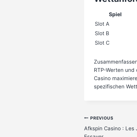
Spiel
Slot A
Slot B
Slot C
Zusammenfassend 
RTP-Werten und 
Casino maximiere
spezifischen Wet
Post
PREVIOUS
Afkspin Casino : Les
navigation
Essayer