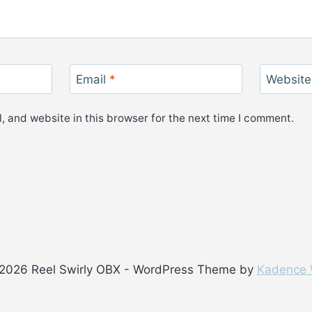
Email
*
Website
 and website in this browser for the next time I comment.
2026 Reel Swirly OBX - WordPress Theme by
Kadence