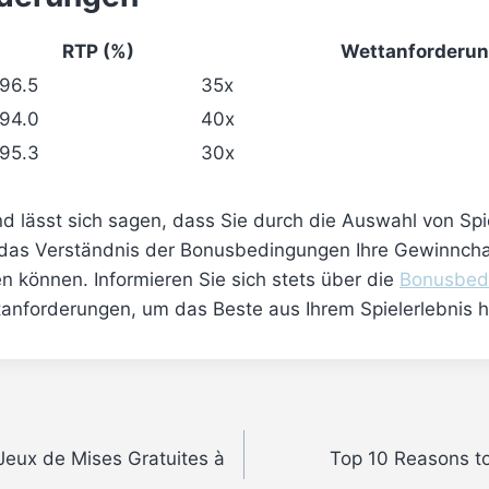
RTP (%)
Wettanforderu
96.5
35x
94.0
40x
95.3
30x
lässt sich sagen, dass Sie durch die Auswahl von Spi
das Verständnis der Bonusbedingungen Ihre Gewinnch
n können. Informieren Sie sich stets über die
Bonusbed
tanforderungen, um das Beste aus Ihrem Spielerlebnis 
 Jeux de Mises Gratuites à
Top 10 Reasons t