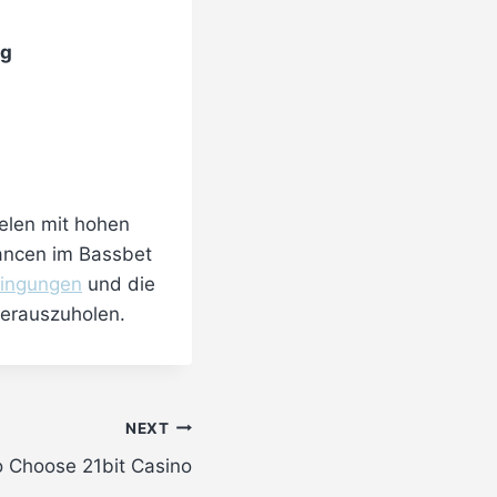
ng
elen mit hohen
ancen im Bassbet
ingungen
und die
herauszuholen.
NEXT
o Choose 21bit Casino