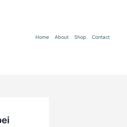
Home
About
Shop
Contact
ei